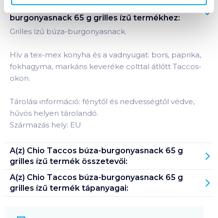
Termékleírás a(z)
Chio Taccos búza-
burgonyasnack 65 g grilles ízű
termékhez:
Grilles ízű búza-burgonyasnack.
Hív a tex-mex konyha és a vadnyugat: bors, paprika,
fokhagyma, markáns keveréke colttal átlőtt Taccos-
okon.
Tárolási információ: fénytől és nedvességtől védve,
hűvös helyen tárolandó.
Származás hely: EU
A(z)
Chio Taccos búza-burgonyasnack 65 g
grilles ízű
termék összetevői:
A(z)
Chio Taccos búza-burgonyasnack 65 g
grilles ízű
termék tápanyagai: