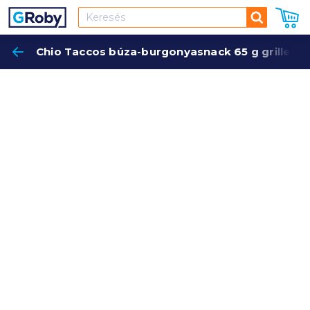
Keresés
Chio Taccos búza-burgonyasnack 65 g grilles íz
Keres