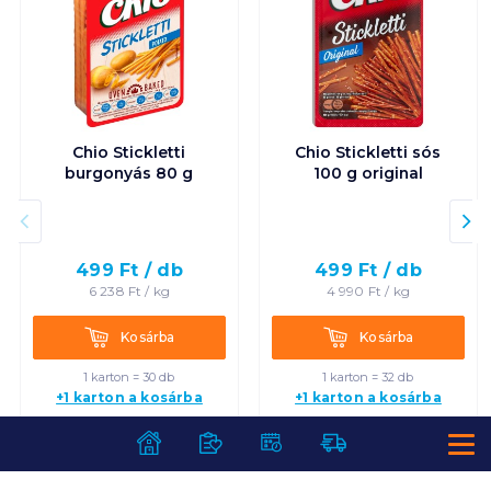
Chio Stickletti
Chio Stickletti sós
burgonyás 80 g
100 g original
499
Ft /
db
499
Ft /
db
6 238
Ft /
kg
4 990
Ft /
kg
Kosárba
Kosárba
Kosárba
Kosárba
1 karton = 30 db
1 karton = 32 db
+1 karton a kosárba
+1 karton a kosárba