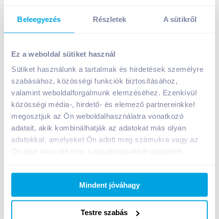
Beleegyezés
Részletek
A sütikről
Chio Taccos búza-burgonyasnack 65 g grilles ízű
599
Ft /
db
Ez a weboldal sütiket használ
Egységár:
9 215
Ft /
kg
Sütiket használunk a tartalmak és hirdetések személyre
Nettó eladási ár:
508
Ft /
db
(
18
% áfa)
szabásához, közösségi funkciók biztosításához,
valamint weboldalforgalmunk elemzéséhez. Ezenkívül
közösségi média-, hirdető- és elemező partnereinkkel
Kosárba
Kosárba
megosztjuk az Ön weboldalhasználatra vonatkozó
adatait, akik kombinálhatják az adatokat más olyan
1 karton = 15 db
adatokkal, amelyeket Ön adott meg számukra vagy az
+1 karton a kosárba
Ön által használt más szolgáltatásokból gyűjtöttek.
Mindent jóváhagy
Bevásárlólistához adom
Értesíts, ha olcsóbb!
Testre szabás