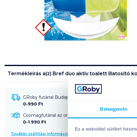
Termékleírás a(z)
Bref duo aktiv toalett illatosító
GRoby futárral Budapestre és környékére szállítható
0-990 Ft
Beleegyezés
Csomagfutárral az ország egész területére szállítható
0-1 990 Ft
Ez a weboldal sütiket haszn
További szállítási információk