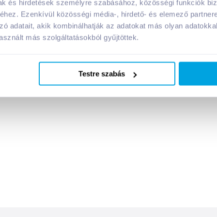
mak és hirdetések személyre szabásához, közösségi funkciók biz
hez. Ezenkívül közösségi média-, hirdető- és elemező partner
zó adatait, akik kombinálhatják az adatokat más olyan adatokka
sznált más szolgáltatásokból gyűjtöttek.
Testre szabás