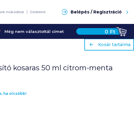
Keresés
Belépés / Regisztráció
unk működése
Üzleteink
ariaLabel
0
Ft
Még nem választottál címet
Kosár tartalma
ariaLabel
Kosár tartalma
tosító kosaras 50 ml citrom-menta
s, ha olcsóbb!