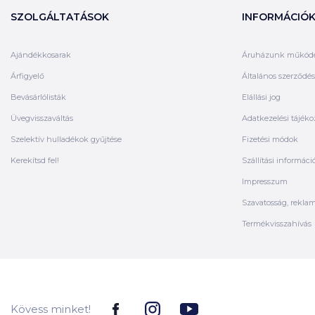
SZOLGÁLTATÁSOK
INFORMÁCIÓ
Ajándékkosarak
Áruházunk működ
Árfigyelő
Általános szerződési
Bevásárlólisták
Elállási jog
Üvegvisszaváltás
Adatkezelési tájéko
Szelektív hulladékok gyűjtése
Fizetési módok
Kerekítsd fel!
Szállítási informáci
Impresszum
Szavatosság, rekla
Termékvisszahívás
Kövess minket!