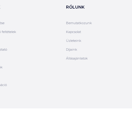
K
RÓLUNK
ése
Bemutatkozunk
 feltételek
Kapcsolat
Üzleteink
ztató
Díjaink
Állásajánlatok
ók
máció