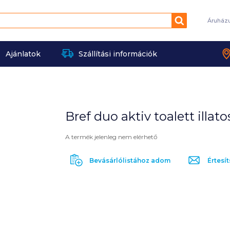
Keresés
Áruház
Ajánlatok
Szállítási információk
Bref duo aktiv toalett illa
A termék jelenleg nem elérhető
Bevásárlólistához adom
Értesít