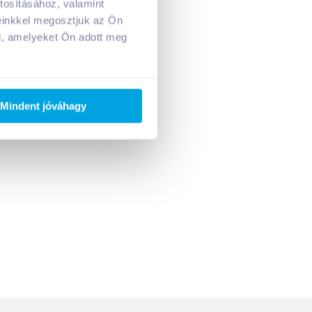
tosításához, valamint
Adj hozzá termékeket!
einkkel megosztjuk az Ön
l, amelyeket Ön adott meg
Mindent jóváhagy