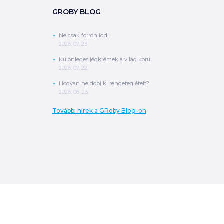
GROBY BLOG
Ne csak forrón idd!
2026. 07. 23.
Különleges jégkrémek a világ körül
2026. 07. 22.
Hogyan ne dobj ki rengeteg ételt?
2026. 06. 23.
0
Ft
További hírek a GRoby Blog-on
ÖSSZESEN
A végösszeg a szállítás költségét, illetve
MPL szállítás esetén a csomagolási
költséget nem tartalmazza.
További
információ
MEGRENDELÉS