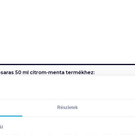
 kosaras 50 ml citrom-menta
termékhez:
Megosztás
Részletek
!
ál