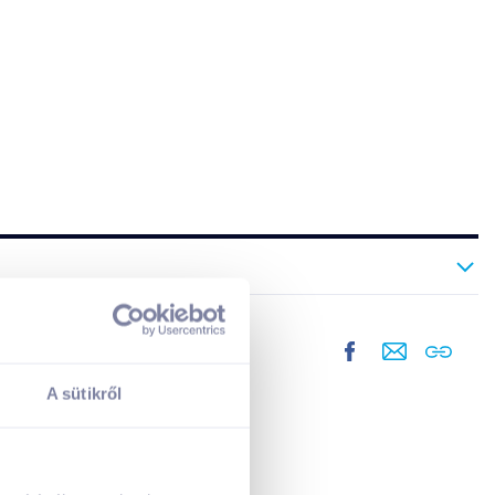
A sütikről
A kosarad jelenleg üres.