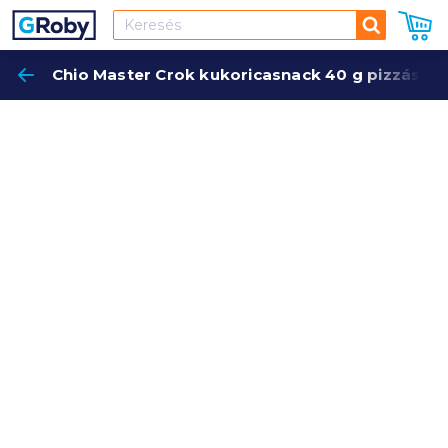
Keresés
Chio Master Crok kukoricasnack 40 g pizzás íze
Keres