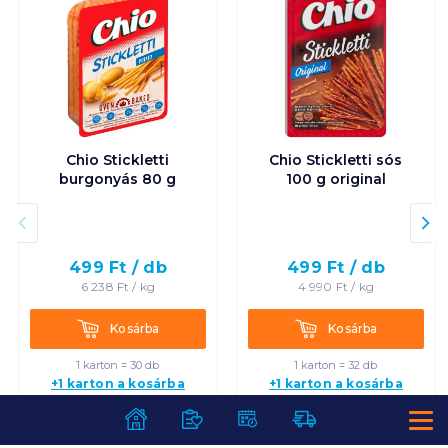
Chio Stickletti
Chio Stickletti sós
burgonyás 80 g
100 g original
499
Ft /
db
499
Ft /
db
6 238
Ft /
kg
4 990
Ft /
kg
Kosárba
Kosárba
Kosárba
Kosárba
1 karton = 30 db
1 karton = 32 db
+1 karton a kosárba
+1 karton a kosárba