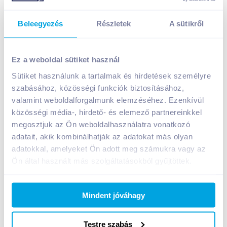
Beleegyezés
Részletek
A sütikről
Chio Master Crok kukoricasnack 40 g pizzás ízesítésű
399
Ft /
db
Ez a weboldal sütiket használ
Egységár:
9 975
Ft /
kg
Sütiket használunk a tartalmak és hirdetések személyre
Nettó eladási ár:
338
Ft /
db
(
18
% áfa)
szabásához, közösségi funkciók biztosításához,
valamint weboldalforgalmunk elemzéséhez. Ezenkívül
közösségi média-, hirdető- és elemező partnereinkkel
Kosárba
Kosárba
megosztjuk az Ön weboldalhasználatra vonatkozó
adatait, akik kombinálhatják az adatokat más olyan
adatokkal, amelyeket Ön adott meg számukra vagy az
A termék jelenleg nem elérhető
Ön által használt más szolgáltatásokból gyűjtöttek.
Mindent jóváhagy
Bevásárlólistához adom
Értesíts, ha olcsóbb!
Testre szabás