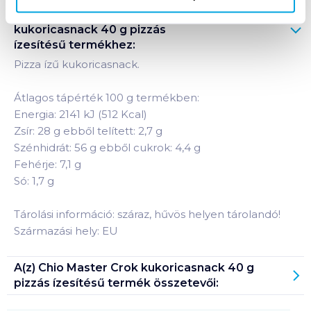
Termékleírás a(z)
Chio Master Crok
kukoricasnack 40 g pizzás
ízesítésű
termékhez:
Pizza ízű kukoricasnack.
Átlagos tápérték 100 g termékben:
Energia: 2141 kJ (512 Kcal)
Zsír: 28 g ebből telített: 2,7 g
Szénhidrát: 56 g ebből cukrok: 4,4 g
Fehérje: 7,1 g
Só: 1,7 g
Tárolási információ: száraz, hűvös helyen tárolandó!
Származási hely: EU
A(z)
Chio Master Crok kukoricasnack 40 g
pizzás ízesítésű
termék összetevői: