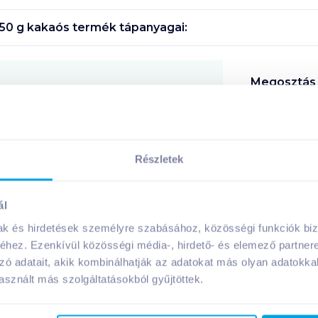
 50 g kakaós
termék tápanyagai:
Megosztás
!
Részletek
ál
A márka további termékei
mak és hirdetések személyre szabásához, közösségi funkciók biz
hez. Ezenkívül közösségi média-, hirdető- és elemező partner
zó adatait, akik kombinálhatják az adatokat más olyan adatokka
sznált más szolgáltatásokból gyűjtöttek.