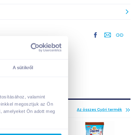
A sütikről
tosításához, valamint
A kosarad jelenleg üres.
einkkel megosztjuk az Ön
Adj hozzá termékeket!
Az összes
Győri
termék
l, amelyeket Ön adott meg