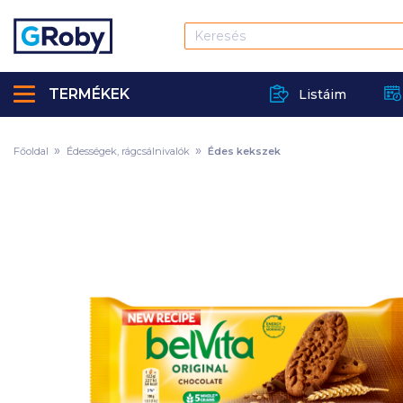
TERMÉKEK
Listáim
Főoldal
Édességek, rágcsálnivalók
Édes kekszek