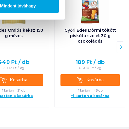
Mindent jóváhagy
Édes Omlós keksz 150
Győri Édes Dörmi töltött
g mézes
piskóta szelet 30 g
csokoládés
449
Ft /
db
189
Ft /
db
2 993
Ft /
kg
6 300
Ft /
kg
Kosárba
Kosárba
Kosárba
Kosárba
1 karton = 21 db
1 karton = 48 db
 karton a kosárba
+1 karton a kosárba