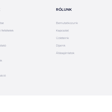
K
RÓLUNK
ése
Bemutatkozunk
 feltételek
Kapcsolat
Üzleteink
ztató
Díjaink
Állásajánlatok
ók
máció