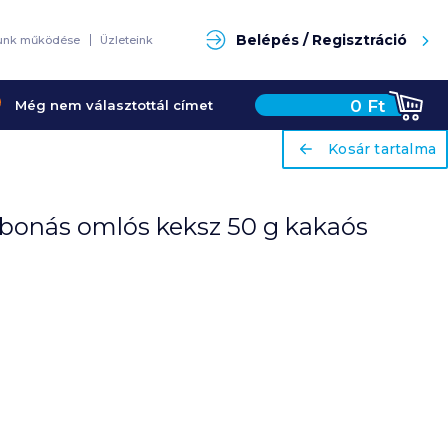
Keresés
Belépés / Regisztráció
unk működése
Üzleteink
0
Ft
Még nem választottál címet
ariaLabel
ariaLabel
Kosár tartalma
Kosár tartalma
gabonás omlós keksz 50 g kakaós