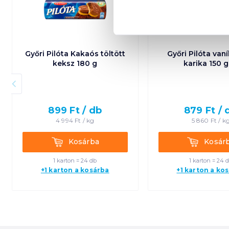
Győri Pilóta Kakaós töltött
Győri Pilóta vaní
keksz 180 g
karika 150 g
899
Ft /
db
879
Ft /
4 994
Ft /
kg
5 860
Ft /
k
Kosárba
Kosárba
Kosárba
Kosár
1 karton = 24 db
1 karton = 24 
+1 karton a kosárba
+1 karton a ko