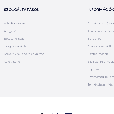
SZOLGÁLTATÁSOK
INFORMÁCIÓ
Ajándékkosarak
Áruházunk működ
Árfigyelő
Általános szerződési
Bevásárlólisták
Elállási jog
Üvegvisszaváltás
Adatkezelési tájéko
Szelektív hulladékok gyűjtése
Fizetési módok
Kerekítsd fel!
Szállítási informáci
Impresszum
Szavatosság, rekla
Termékvisszahívás