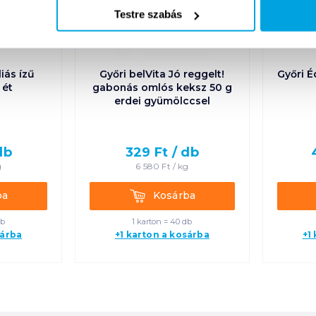
Testre szabás
liás ízű
Győri belVita Jó reggelt!
Győri 
 ét
gabonás omlós keksz 50 g
erdei gyümölccsel
db
329
Ft /
db
g
6 580
Ft /
kg
Kosárba
ba
Kosárba
db
1 karton = 40 db
sárba
+1 karton a kosárba
+1