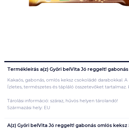
Termékleírás a(z)
Győri belVita Jó reggelt! gaboná
Kakaós, gabonás, omlós keksz csokoládé darabokkal. A 
Ízletes, természetes és tápláló összetevőket tartalmaz.
Tárolási információ: száraz, hűvös helyen tárolandó!
Származási hely: EU
A(z)
Győri belVita Jó reggelt! gabonás omlós keksz