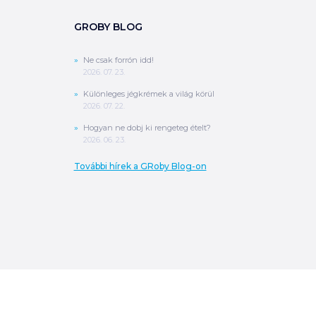
GROBY BLOG
Ne csak forrón idd!
2026. 07. 23.
Különleges jégkrémek a világ körül
2026. 07. 22.
Hogyan ne dobj ki rengeteg ételt?
2026. 06. 23.
További hírek a GRoby Blog-on
0
Ft
ÖSSZESEN