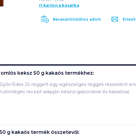
+1 karton a kosárba
Bevásárlólistához adom
Értesít
s omlós keksz 50 g kakaós
termékhez:
Győri Édes Jó reggelt egy egészséges reggeli részeként en
 Különleges recept alapján készül gabonával és kakaóval.
 50 g kakaós
termék összetevői: