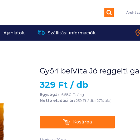
Keresés
Áruház
Ajánlatok
Szállítási információk
Győri belVita Jó reggelt! 
329
Ft /
db
Egységár:
6 580
Ft /
kg
Nettó eladási ár:
259
Ft /
db
(
27
% áfa)
Kosárba
Kosárba
1 karton = 20 db