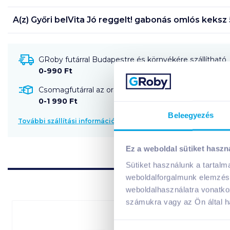
A(z)
Győri belVita Jó reggelt! gabonás omlós keksz
GRoby futárral Budapestre és környékére szállítható
0-990 Ft
Csomagfutárral az ország egész területére szállítható
0-1 990 Ft
Beleegyezés
További szállítási információk
Ez a weboldal sütiket haszn
Sütiket használunk a tartal
weboldalforgalmunk elemzésé
weboldalhasználatra vonatko
számukra vagy az Ön által ha