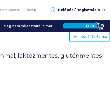
Keresés
Belépés / Regisztráció
unk működése
Üzleteink
0
Ft
Még nem választottál címet
ariaLabel
ariaLabel
Kosár tartalma
Kosár tartalma
lciummal, laktózmentes, gluténmentes