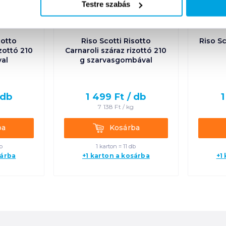
Testre szabás
sotto
Riso Scotti Risotto
Riso Sc
izottó 210
Carnaroli száraz rizottó 210
val
g szarvasgombával
db
1 499
Ft /
db
1
g
7 138
Ft /
kg
Kosárba
ba
Kosárba
b
1 karton = 11 db
sárba
+1 karton a kosárba
+1