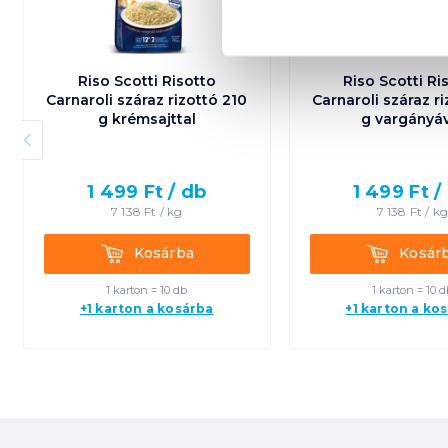
Riso Scotti Risotto
Riso Scotti Ri
Carnaroli száraz rizottó 210
Carnaroli száraz r
g krémsajttal
g vargányá
1 499
Ft /
db
1 499
Ft /
7 138
Ft /
kg
7 138
Ft /
k
Kosárba
Kosárba
Kosárba
Kosár
1 karton = 10 db
1 karton = 10 d
+1 karton a kosárba
+1 karton a ko