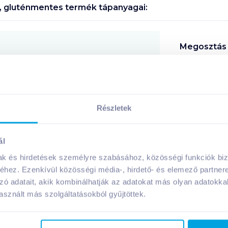
es, gluténmentes
termék tápanyagai:
Megosztás
!
Részletek
ál
A márka további termékei
mak és hirdetések személyre szabásához, közösségi funkciók biz
hez. Ezenkívül közösségi média-, hirdető- és elemező partner
zó adatait, akik kombinálhatják az adatokat más olyan adatokka
sznált más szolgáltatásokból gyűjtöttek.