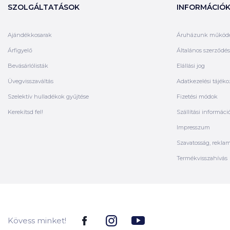
SZOLGÁLTATÁSOK
INFORMÁCIÓ
Ajándékkosarak
Áruházunk működ
Árfigyelő
Általános szerződési
Bevásárlólisták
Elállási jog
Üvegvisszaváltás
Adatkezelési tájéko
Szelektív hulladékok gyűjtése
Fizetési módok
Kerekítsd fel!
Szállítási informáci
Impresszum
Szavatosság, rekla
Termékvisszahívás
Kövess minket!