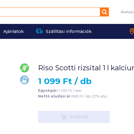
Keresés
Áruház
Ajánlatok
Szállítási információk
Riso Scotti rizsital 1 l ka
gluténmentes
1 099
Ft /
db
laktózmentes
Egységár:
1 099
Ft /
liter
Nettó eladási ár:
865
Ft /
db
(
27
% áfa)
Kosárba
Kosárba