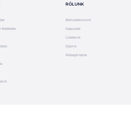
K
RÓLUNK
ése
Bemutatkozunk
 feltételek
Kapcsolat
Üzleteink
ztató
Díjaink
Állásajánlatok
ók
máció