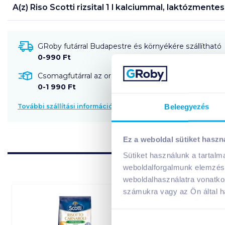
A(z)
Riso Scotti rizsital 1 l kalciummal, laktózment
GRoby futárral Budapestre és környékére szállítható
0-990 Ft
Csomagfutárral az ország egész területére szállítható
0-1 990 Ft
Beleegyezés
További szállítási információk
Ez a weboldal sütiket haszn
Sütiket használunk a tartal
weboldalforgalmunk elemzésé
weboldalhasználatra vonatko
számukra vagy az Ön által ha