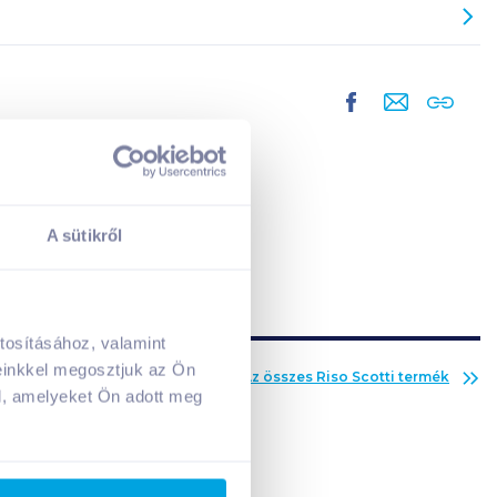
A sütikről
tosításához, valamint
A kosarad jelenleg üres.
einkkel megosztjuk az Ön
Az összes
Riso Scotti
termék
Adj hozzá termékeket!
l, amelyeket Ön adott meg