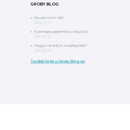
GROBY BLOG
Ne csak forrón idd!
2026. 07. 23.
Különleges jégkrémek a világ körül
2026. 07. 22.
Hogyan ne dobj ki rengeteg ételt?
2026. 06. 23.
További hírek a GRoby Blog-on
0
Ft
ÖSSZESEN