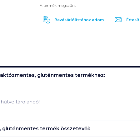
A termék megszűnt
Bevásárlólistához adom
Értesít
al, laktózmentes, gluténmentes
termékhez:
n hűtve tárolandó!
es, gluténmentes
termék összetevői: