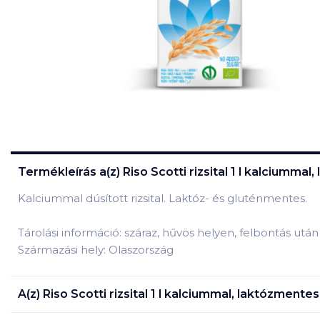
Termékleírás a(z)
Riso Scotti rizsital 1 l kalciumm
Kalciummal dúsított rizsital. Laktóz- és gluténmentes.
Tárolási információ: száraz, hűvös helyen, felbontás utá
Származási hely: Olaszország
A(z)
Riso Scotti rizsital 1 l kalciummal, laktózment