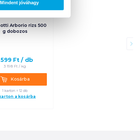
Mindent jóváhagy
otti Arborio rizs 500
g dobozos
 599
Ft /
db
3 198
Ft /
kg
Kosárba
Kosárba
1 karton = 12 db
 karton a kosárba