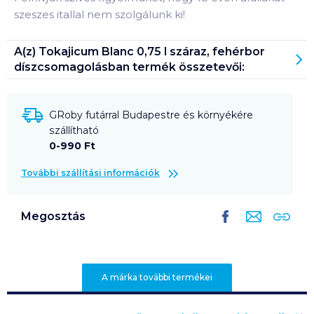
szeszes itallal nem szolgálunk ki!
A(z)
Tokajicum Blanc 0,75 l száraz, fehérbor
díszcsomagolásban
termék összetevői:
GRoby futárral Budapestre és környékére
szállítható
0-990 Ft
További szállítási információk
Megosztás
A márka további termékei