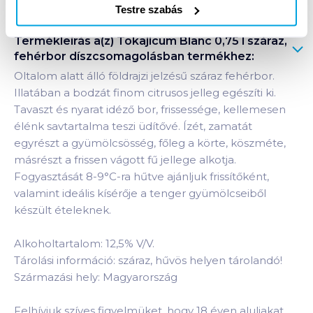
Testre szabás
Termékleírás a(z)
Tokajicum Blanc 0,75 l száraz,
fehérbor díszcsomagolásban
termékhez:
Oltalom alatt álló földrajzi jelzésű száraz fehérbor.
Illatában a bodzát finom citrusos jelleg egészíti ki.
Tavaszt és nyarat idéző bor, frissessége, kellemesen
élénk savtartalma teszi üdítővé. Ízét, zamatát
egyrészt a gyümölcsösség, főleg a körte, köszméte,
másrészt a frissen vágott fű jellege alkotja.
Fogyasztását 8-9°C-ra hűtve ajánljuk frissítőként,
valamint ideális kísérője a tenger gyümölcseiből
készült ételeknek.
Alkoholtartalom: 12,5% V/V.
Tárolási információ: száraz, hűvös helyen tárolandó!
Származási hely: Magyarország
Felhívjuk szíves figyelmüket, hogy 18 éven aluliakat