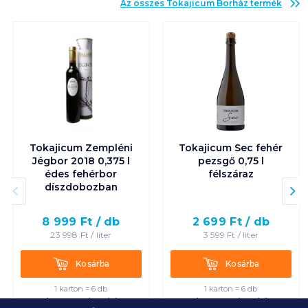
Az összes
Tokajicum Borház
termék
Tokajicum Zempléni
Tokajicum Sec fehér
Jégbor 2018 0,375 l
pezsgő 0,75 l
édes fehérbor
félszáraz
díszdobozban
8 999
Ft /
db
2 699
Ft /
db
23 998
Ft /
liter
3 599
Ft /
liter
Kosárba
Kosárba
Kosárba
Kosárba
1 karton = 6 db
1 karton = 6 db
+1 karton a kosárba
+1 karton a kosárba