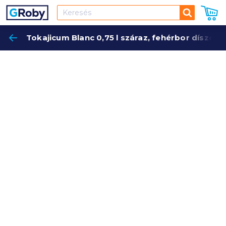
Keresés
Tokajicum Blanc 0,75 l száraz, fehérbor díszc
Keres