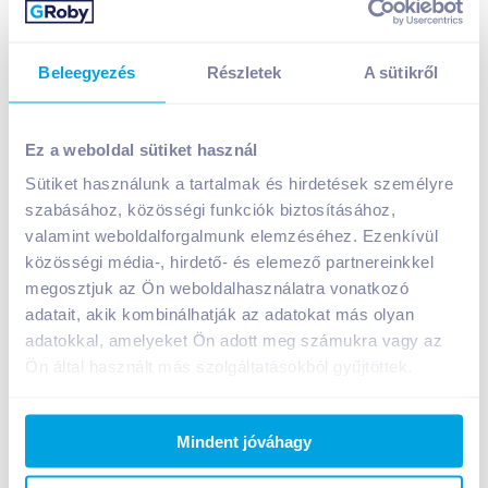
Beleegyezés
Részletek
A sütikről
Tokajicum Blanc 0,75 l száraz, fehérbor
díszcsomagolásban
Ez a weboldal sütiket használ
1 999
Ft /
db
Sütiket használunk a tartalmak és hirdetések személyre
Egységár:
2 665
Ft /
liter
szabásához, közösségi funkciók biztosításához,
Nettó eladási ár:
1 574
Ft /
db
(
27
% áfa)
valamint weboldalforgalmunk elemzéséhez. Ezenkívül
közösségi média-, hirdető- és elemező partnereinkkel
megosztjuk az Ön weboldalhasználatra vonatkozó
Kosárba
Kosárba
adatait, akik kombinálhatják az adatokat más olyan
adatokkal, amelyeket Ön adott meg számukra vagy az
Ön által használt más szolgáltatásokból gyűjtöttek.
A termék megszűnt
Mindent jóváhagy
Bevásárlólistához adom
Értesíts, ha olcsóbb!