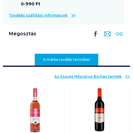
0-990 Ft
További szállítási információk
Megosztás
A márka további termékei
Az összes
Mészáros Borház
termék