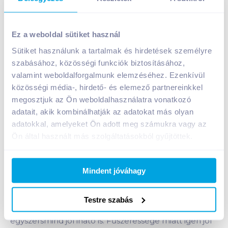
Mészáros Pál Kékfrankos 2018 0,75 l száraz vörösbor
Ez a weboldal sütiket használ
A termék jelenleg nem elérhető
Sütiket használunk a tartalmak és hirdetések személyre
szabásához, közösségi funkciók biztosításához,
valamint weboldalforgalmunk elemzéséhez. Ezenkívül
Bevásárlólistához adom
Értesíts, ha olcsóbb!
közösségi média-, hirdető- és elemező partnereinkkel
megosztjuk az Ön weboldalhasználatra vonatkozó
adatait, akik kombinálhatják az adatokat más olyan
Termékleírás a(z)
Mészáros Pál Kékfrankos
adatokkal, amelyeket Ön adott meg számukra vagy az
2018 0,75 l száraz vörösbor
termékhez:
Ön által használt más szolgáltatásokból gyűjtöttek.
Oltalom alatt álló eredetmegjelölésű száraz
vörösbor.
Mindent jóváhagy
Erre a Kékfrankosra jellemző, hogy szép
egyensúlyban vannak a savak és a beltartalmi
értékek, a fahordós érlelés diszkrét, háttérben
Testre szabás
marad. Egy hosszú ízű, komoly bor, amely
egyszersmind jól iható is. Fűszeressége miatt igen jól