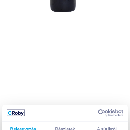
Beleegyezés
Részletek
A sütikről