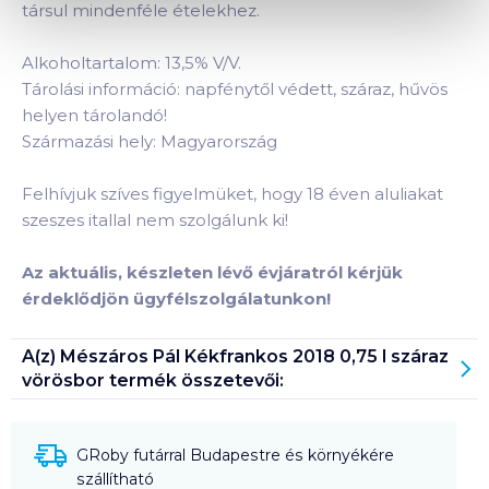
társul mindenféle ételekhez.
Alkoholtartalom: 13,5% V/V.
Tárolási információ: napfénytől védett, száraz, hűvös
helyen tárolandó!
Származási hely: Magyarország
Felhívjuk szíves figyelmüket, hogy 18 éven aluliakat
szeszes itallal nem szolgálunk ki!
Az aktuális, készleten lévő évjáratról kérjük
érdeklődjön ügyfélszolgálatunkon!
A(z)
Mészáros Pál Kékfrankos 2018 0,75 l száraz
vörösbor
termék összetevői:
GRoby futárral Budapestre és környékére
szállítható