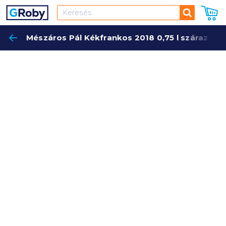
Keresés
Mészáros Pál Kékfrankos 2018 0,75 l száraz vö
Keres