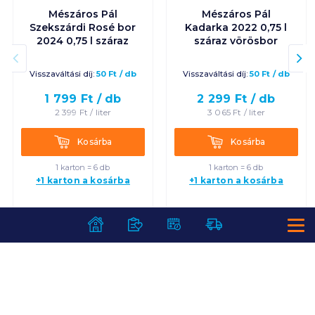
Mészáros Pál
Mészáros Pál
Szekszárdi Rosé bor
Kadarka 2022 0,75 l
2024 0,75 l száraz
száraz vörösbor
Visszaváltási díj:
50
Ft
/
db
Visszaváltási díj:
50
Ft
/
db
1 799
Ft /
db
2 299
Ft /
db
2 399
Ft /
liter
3 065
Ft /
liter
Kosárba
Kosárba
Kosárba
Kosárba
1 karton = 6 db
1 karton = 6 db
+1 karton a kosárba
+1 karton a kosárba
SZOLGÁLTATÁSOK