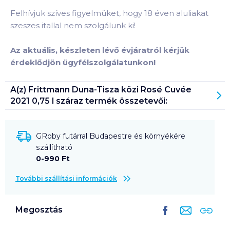
Felhívjuk szíves figyelmüket, hogy 18 éven aluliakat
szeszes itallal nem szolgálunk ki!
Az aktuális, készleten lévő évjáratról kérjük
érdeklődjön ügyfélszolgálatunkon!
A(z)
Frittmann Duna-Tisza közi Rosé Cuvée
2021 0,75 l száraz
termék összetevői:
GRoby futárral Budapestre és környékére
szállítható
0-990 Ft
További szállítási információk
Megosztás