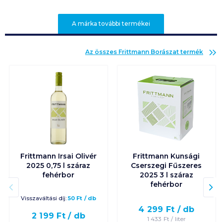
A márka további termékei
Az összes
Frittmann Borászat
termék
Frittmann Irsai Olivér
Frittmann Kunsági
2025 0,75 l száraz
Cserszegi Fűszeres
fehérbor
2025 3 l száraz
fehérbor
Visszaváltási díj:
50
Ft
/
db
4 299
Ft /
db
2 199
Ft /
db
1 433
Ft /
liter