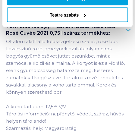
Bevásárlólistához adom
Értesíts, ha olcsóbb!
Testre szabás
Termékleírás a(z)
Frittmann Duna-Tisza közi
Rosé Cuvée 2021 0,75 l száraz
termékhez:
Oltalom alatt álló földrajzi jelzésű száraz, rosé bor.
Lazacszínű rozé, amelynek az illata olyan piros
bogyós gyümölcsöket juttat eszünkbe, mint a
szamóca, a ribizli és a málna. A kortyot is ez a vibráló,
élénk gyümölcsösség határozza meg, fűszeres
zamatokkal kiegészülve. Tartalmas rozé lendületes
savakkal, alacsony alkoholtartalommal. Kerek és
könnyen szerethető bor.
Alkoholtartalom: 12,5% V/V.
Tárolási információ: napfénytől védett, száraz, hűvös
helyen tárolandó!
Származási hely: Magyarország