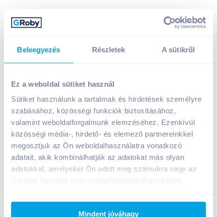
Beleegyezés
Részletek
A sütikről
Frittmann Duna-Tisza közi Rosé Cuvée 2021 0,75 l
száraz
Ez a weboldal sütiket használ
1 899
Ft /
db
Sütiket használunk a tartalmak és hirdetések személyre
Egységár:
2 532
Ft /
liter
szabásához, közösségi funkciók biztosításához,
Nettó eladási ár:
1 495
Ft /
db
(
27
% áfa)
valamint weboldalforgalmunk elemzéséhez. Ezenkívül
közösségi média-, hirdető- és elemező partnereinkkel
Kosárba
megosztjuk az Ön weboldalhasználatra vonatkozó
Kosárba
adatait, akik kombinálhatják az adatokat más olyan
adatokkal, amelyeket Ön adott meg számukra vagy az
Ön által használt más szolgáltatásokból gyűjtöttek.
A termék megszűnt
Mindent jóváhagy