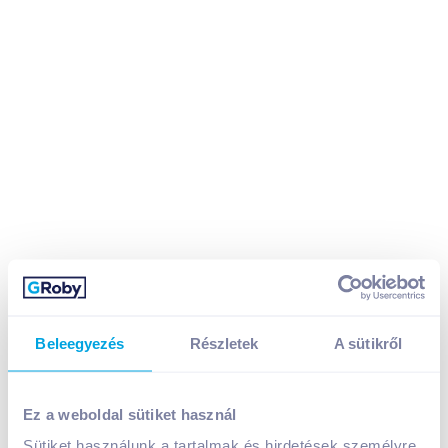
Beleegyezés
Részletek
A sütikről
Iratrendező 50 mm A/4 fehér élvédő sínnel ESSELTE
Ez a weboldal sütiket használ
Economy E81190
Sütiket használunk a tartalmak és hirdetések személyre