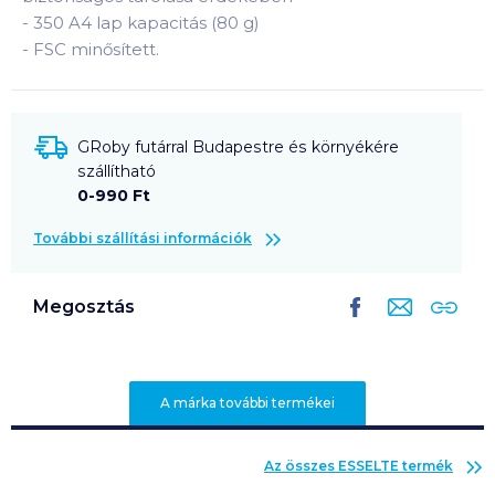
-
350 A4 lap kapacitás (80 g)
-
FSC minősített.
GRoby futárral Budapestre és környékére
szállítható
0-990 Ft
További szállítási információk
Megosztás
A márka további termékei
Az összes
ESSELTE
termék