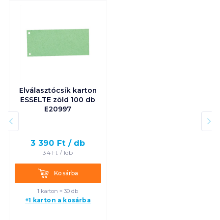
Elválasztócsík karton
ESSELTE zöld 100 db
E20997
3 390
Ft /
db
34
Ft /
1db
Kosárba
Kosárba
1 karton = 30 db
+1 karton a kosárba