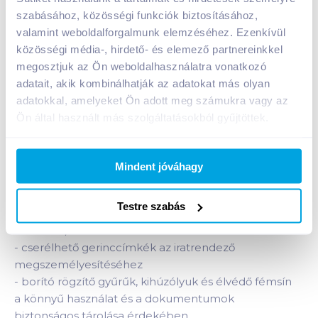
A termék jelenleg nem elérhető
szabásához, közösségi funkciók biztosításához,
valamint weboldalforgalmunk elemzéséhez. Ezenkívül
közösségi média-, hirdető- és elemező partnereinkkel
megosztjuk az Ön weboldalhasználatra vonatkozó
Bevásárlólistához adom
Értesíts, ha olcsóbb!
adatait, akik kombinálhatják az adatokat más olyan
adatokkal, amelyeket Ön adott meg számukra vagy az
Ön által használt más szolgáltatásokból gyűjtöttek.
Termékleírás a(z)
Iratrendező 50 mm A/4 fehér
élvédő sínnel ESSELTE Economy
E81190
termékhez:
Mindent jóváhagy
ESSELTE iratrendező, élvédő sínnel, A/4-es fehér.
-
iratrendező mindennapi használatra
Testre szabás
-
standard szerkezet
-
kívül PP, belül szürke karton borítás
-
cserélhető gerinccímkék az iratrendező
megszemélyesítéséhez
-
borító rögzítő gyűrűk, kihúzólyuk és élvédő fémsín
a könnyű használat és a dokumentumok
biztonságos tárolása érdekében