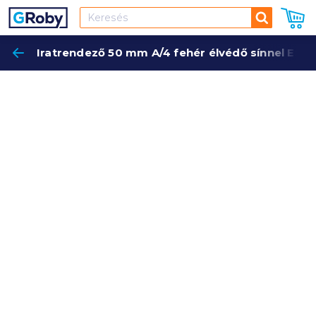
Keresés
Iratrendező 50 mm A/4 fehér élvédő sínnel ES
Keres