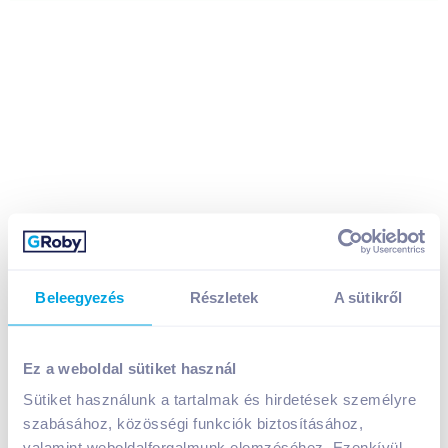
Beleegyezés
Részletek
A sütikről
Ez a weboldal sütiket használ
Irattartó tasak sárga A/4 PP patentos DONAU D8544S
Sütiket használunk a tartalmak és hirdetések személyre
A termék jelenleg nem elérhető
szabásához, közösségi funkciók biztosításához,
valamint weboldalforgalmunk elemzéséhez. Ezenkívül