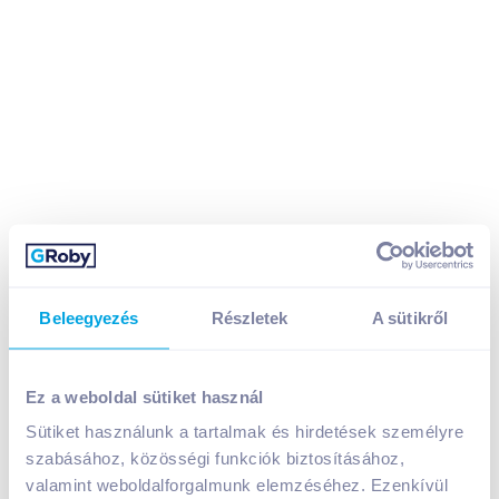
Beleegyezés
Részletek
A sütikről
Ez a weboldal sütiket használ
Papírkosár fémhálós VICTORIA ezüst IVIC57
Sütiket használunk a tartalmak és hirdetések személyre
A termék jelenleg nem elérhető
szabásához, közösségi funkciók biztosításához,
valamint weboldalforgalmunk elemzéséhez. Ezenkívül