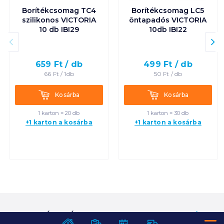
Borítékcsomag TC4
Borítékcsomag LC5
szilikonos VICTORIA
öntapadós VICTORIA
10 db IBI29
10db IBI22
659
Ft /
db
499
Ft /
db
66
Ft /
1db
50
Ft /
db
Kosárba
Kosárba
Kosárba
Kosárba
1 karton = 20 db
1 karton = 30 db
+1 karton a kosárba
+1 karton a kosárba
SZOLGÁLTATÁSOK