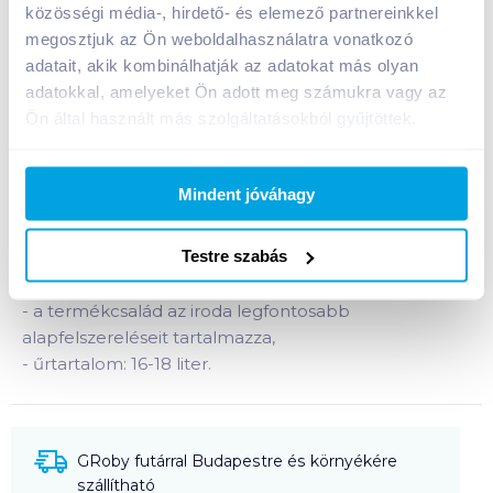
közösségi média-, hirdető- és elemező partnereinkkel
Bevásárlólistához adom
Értesíts, ha olcsóbb!
megosztjuk az Ön weboldalhasználatra vonatkozó
adatait, akik kombinálhatják az adatokat más olyan
adatokkal, amelyeket Ön adott meg számukra vagy az
Ön által használt más szolgáltatásokból gyűjtöttek.
Termékleírás a(z)
Papírkosár fémhálós
VICTORIA ezüst IVIC57
termékhez:
Fémhálós papírkosár ezüst színben.
Mindent jóváhagy
-
elegáns megjelenés,
Testre szabás
-
tartós, fém alapanyag,
-
munkahelyi és otthoni használatra is ideális,
-
a termékcsalád az iroda legfontosabb
alapfelszereléseit tartalmazza,
-
űrtartalom: 16-18 liter.
GRoby futárral Budapestre és környékére
szállítható