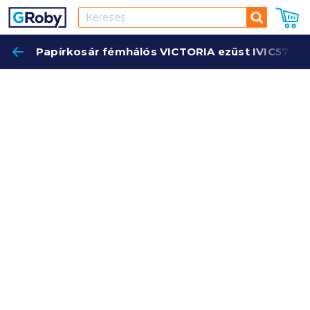
Keresés
Papírkosár fémhálós VICTORIA ezüst IVIC57
Keres