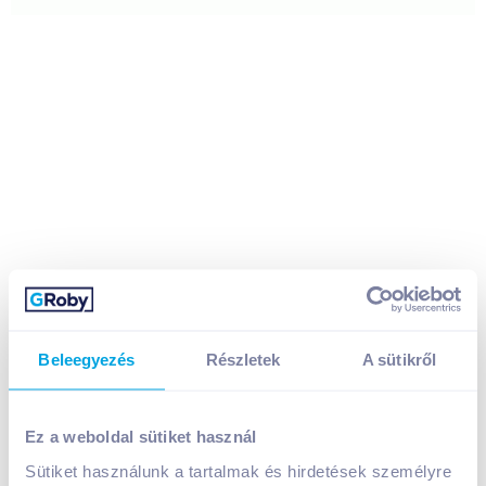
Beleegyezés
Részletek
A sütikről
Boríték LC/6 öntapadós Victoria 1000 db IBI03
Ez a weboldal sütiket használ
9 590
Ft /
db
Sütiket használunk a tartalmak és hirdetések személyre