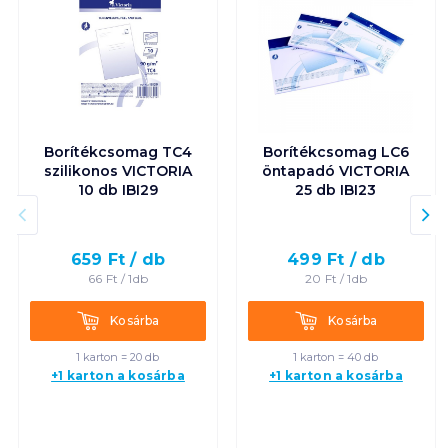
Borítékcsomag TC4
Borítékcsomag LC6
szilikonos VICTORIA
öntapadó VICTORIA
10 db IBI29
25 db IBI23
659
Ft /
db
499
Ft /
db
66
Ft /
1db
20
Ft /
1db
Kosárba
Kosárba
Kosárba
Kosárba
1 karton = 20 db
1 karton = 40 db
+1 karton a kosárba
+1 karton a kosárba