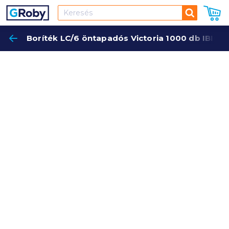
Keresés
Boríték LC/6 öntapadós Victoria 1000 db IBI03
Keres