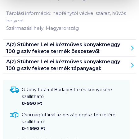
Tárolási információ: napfénytől védve, száraz, hűvös
helyen!
Származási hely: Magyarország
A(z)
Stühmer Lellei kézműves konyakmeggy
100 g szív fekete
termék összetevői:
A(z)
Stühmer Lellei kézműves konyakmeggy
100 g szív fekete
termék tápanyagai:
GRoby futárral Budapestre és környékére
szállítható
0-990 Ft
Csomagfutárral az ország egész területére
szállítható!
0-1 990 Ft