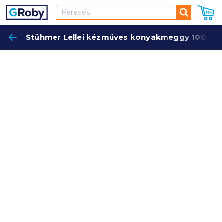
Keresés
Stühmer Lellei kézműves konyakmeggy 100 g sz
Keres