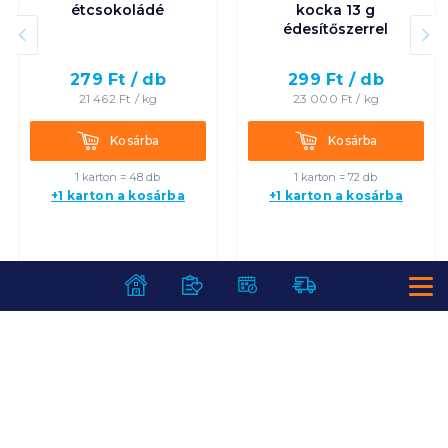
étcsokoládé
kocka 13 g
édesítőszerrel
279
Ft /
db
299
Ft /
db
21 462
Ft /
kg
23 000
Ft /
kg
Kosárba
Kosárba
Kosárba
Kosárba
1 karton = 48 db
1 karton = 72 db
+1 karton a kosárba
+1 karton a kosárba
SZOLGÁLTATÁSOK
Ajándékkosarak
INFORMÁCIÓK
Árfigyelő