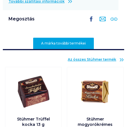
További szállítási információk
Megosztás
A márka további termékei
Az összes
Stühmer
termék
Stühmer Trüffel
Stühmer
kocka 13 g
mogyorókrémes