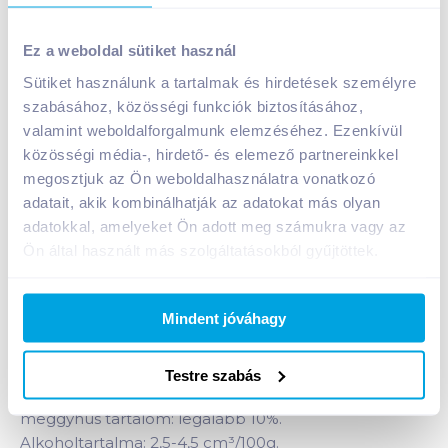
Stühmer Lellei kézműves konyakmeggy 100 g szív
Ez a weboldal sütiket használ
fekete
Sütiket használunk a tartalmak és hirdetések személyre
A termék jelenleg nem elérhető
szabásához, közösségi funkciók biztosításához,
valamint weboldalforgalmunk elemzéséhez. Ezenkívül
közösségi média-, hirdető- és elemező partnereinkkel
Bevásárlólistához adom
Értesíts, ha olcsóbb!
megosztjuk az Ön weboldalhasználatra vonatkozó
adatait, akik kombinálhatják az adatokat más olyan
adatokkal, amelyeket Ön adott meg számukra vagy az
Termékleírás a(z)
Stühmer Lellei kézműves
Ön által használt más szolgáltatásokból gyűjtöttek.
konyakmeggy 100 g szív fekete
termékhez:
Szeretettel, Stühmer Lellei kézzel készített
Mindent jóváhagy
prémium minőségű konyakmeggy fekete szíves
díszdobozban.
Kakaó szárazanyag tartalom az étcsokoládéban:
Testre szabás
legalább 54%, étcsokoládé bevonat: legalább 35%,
meggyhús tartalom: legalább 10%.
Alkoholtartalma: 2,5-4,5 cm³/100g.