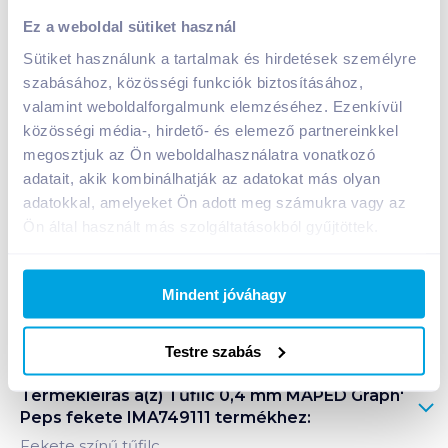
Tűfilc 0,4 mm MAPED Graph' Peps fekete IMA749111
Ez a weboldal sütiket használ
349
Ft /
db
Sütiket használunk a tartalmak és hirdetések személyre
Egységár:
349
Ft /
darab
szabásához, közösségi funkciók biztosításához,
Nettó eladási ár:
275
Ft /
db
(
27
% áfa)
valamint weboldalforgalmunk elemzéséhez. Ezenkívül
közösségi média-, hirdető- és elemező partnereinkkel
megosztjuk az Ön weboldalhasználatra vonatkozó
Kosárba
Kosárba
adatait, akik kombinálhatják az adatokat más olyan
adatokkal, amelyeket Ön adott meg számukra vagy az
1 karton = 12 db
Ön által használt más szolgáltatásokból gyűjtöttek.
+1 karton a kosárba
Mindent jóváhagy
Bevásárlólistához adom
Értesíts, ha olcsóbb!
Testre szabás
Termékleírás a(z)
Tűfilc 0,4 mm MAPED Graph'
Peps fekete IMA749111
termékhez:
Fekete színű tűfilc.