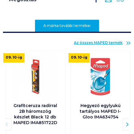
A márka további termékei
Az összes
MAPED
termék
09. 10
-ig
09. 10
-ig
Grafitceruza radírral
Hegyező egylyukú
2B háromszög
tartályos MAPED I-
készlet Black 12 db
Gloo IMA634754
MAPED IMA851722D