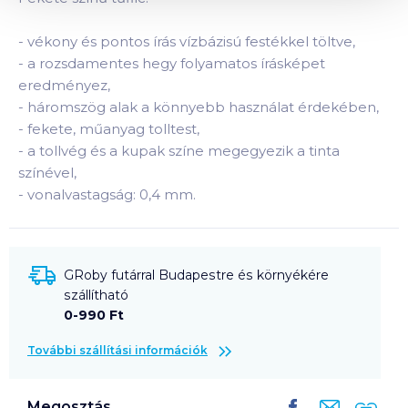
-
vékony és pontos írás vízbázisú festékkel töltve,
-
a rozsdamentes hegy folyamatos írásképet
eredményez,
-
háromszög alak a könnyebb használat érdekében,
-
fekete, műanyag tolltest,
-
a tollvég és a kupak színe megegyezik a tinta
színével,
-
vonalvastagság: 0,4 mm.
GRoby futárral Budapestre és környékére
szállítható
0-990 Ft
További szállítási információk
Megosztás