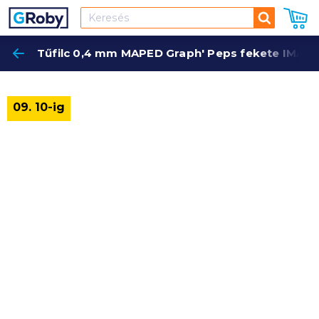
Keresés
Tűfilc 0,4 mm MAPED Graph' Peps fekete IMA74
Keres
09. 10-ig