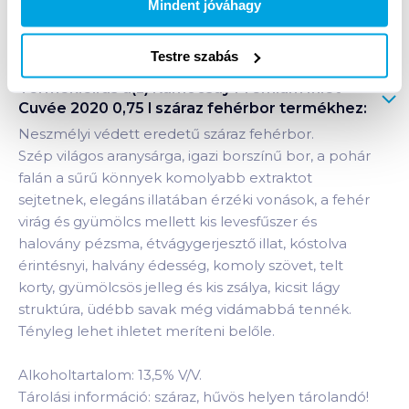
Mindent jóváhagy
Bevásárlólistához adom
Értesíts, ha olcsóbb!
Testre szabás
Termékleírás a(z)
Kamocsay Prémium Ihlet
Cuvée 2020 0,75 l száraz fehérbor
termékhez:
Neszmélyi védett eredetű száraz fehérbor.
Szép világos aranysárga, igazi borszínű bor, a pohár
falán a sűrű könnyek komolyabb extraktot
sejtetnek, elegáns illatában érzéki vonások, a fehér
virág és gyümölcs mellett kis levesfűszer és
halovány pézsma, étvágygerjesztő illat, kóstolva
érintésnyi, halvány édesség, komoly szövet, telt
korty, gyümölcsös jelleg és kis zsálya, kicsit lágy
struktúra, üdébb savak még vidámabbá tennék.
Tényleg lehet ihletet meríteni belőle.
Alkoholtartalom: 13,5% V/V.
Tárolási információ: száraz, hűvös helyen tárolandó!