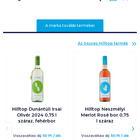
A márka további termékei
Az összes
Hilltop
termék
Hilltop Dunántúli Irsai
Hilltop Neszmélyi
Olivér 2024 0,75 l
Merlot Rosé bor 0,75
száraz, fehérbor
l száraz
Visszaváltási díj:
50
Ft
/
db
Visszaváltási díj:
50
Ft
/
db