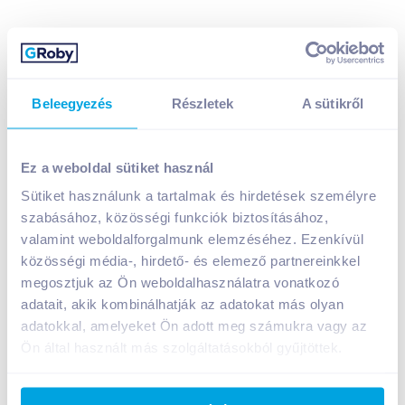
Beleegyezés
Részletek
A sütikről
Kamocsay Prémium Ihlet Cuvée 2020 0,75 l száraz
fehérbor
Ez a weboldal sütiket használ
2 199
Ft /
db
Sütiket használunk a tartalmak és hirdetések személyre
Egységár:
2 932
Ft /
liter
szabásához, közösségi funkciók biztosításához,
Nettó eladási ár:
1 731
Ft /
db
(
27
% áfa)
valamint weboldalforgalmunk elemzéséhez. Ezenkívül
közösségi média-, hirdető- és elemező partnereinkkel
Kosárba
Kosárba
megosztjuk az Ön weboldalhasználatra vonatkozó
adatait, akik kombinálhatják az adatokat más olyan
adatokkal, amelyeket Ön adott meg számukra vagy az
Ön által használt más szolgáltatásokból gyűjtöttek.
A termék megszűnt