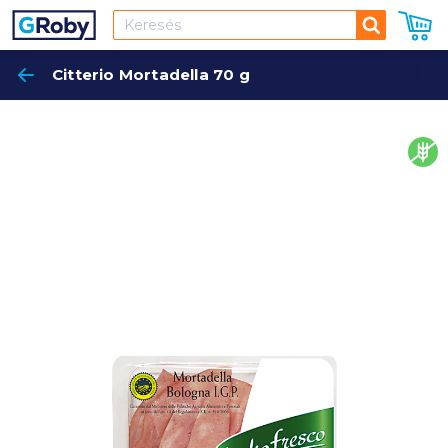
Keresés
Citterio Mortadella 70 g
Keres
glut