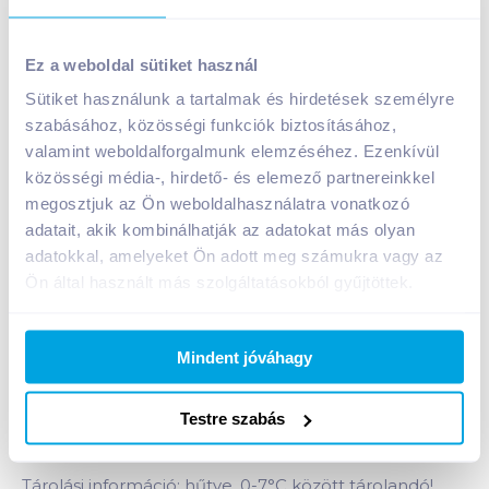
Ez a weboldal sütiket használ
Sütiket használunk a tartalmak és hirdetések személyre
szabásához, közösségi funkciók biztosításához,
Citterio Mortadella 70 g
valamint weboldalforgalmunk elemzéséhez. Ezenkívül
közösségi média-, hirdető- és elemező partnereinkkel
A termék jelenleg nem elérhető
megosztjuk az Ön weboldalhasználatra vonatkozó
adatait, akik kombinálhatják az adatokat más olyan
adatokkal, amelyeket Ön adott meg számukra vagy az
Bevásárlólistához adom
Értesíts, ha olcsóbb!
Ön által használt más szolgáltatásokból gyűjtöttek.
Termékleírás a(z)
Citterio Mortadella 70
Mindent jóváhagy
g
termékhez:
Sertéshúsból készült húskészítmény, védőgázas
Testre szabás
csomagolásban. Gluténmentes.
Tárolási információ: hűtve, 0-7°C között tárolandó!