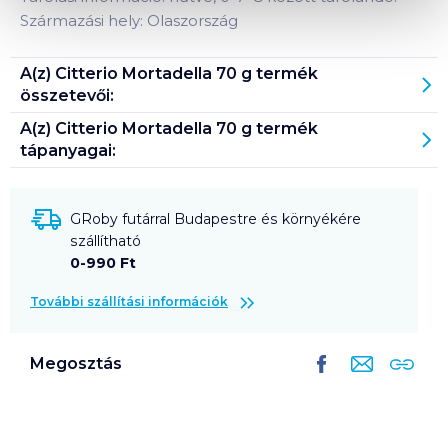
Származási hely: Olaszország
A(z)
Citterio Mortadella 70 g
termék
összetevői:
A(z)
Citterio Mortadella 70 g
termék
tápanyagai:
GRoby futárral Budapestre és környékére
szállítható
0-990 Ft
További szállítási információk
Megosztás