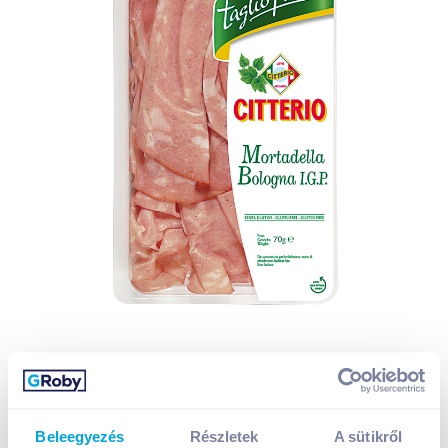
Beleegyezés
Részletek
A sütikről