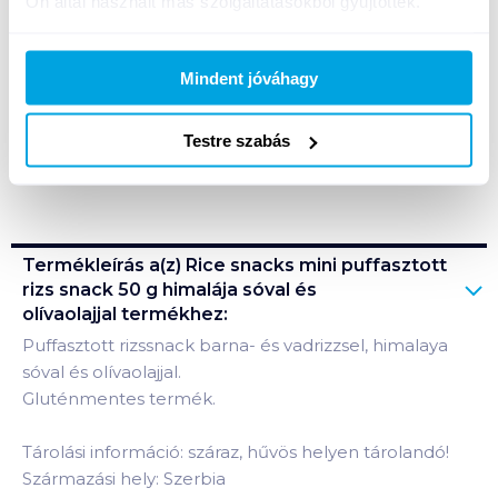
Ön által használt más szolgáltatásokból gyűjtöttek.
Kosárba
Mindent jóváhagy
A termék megszűnt
Testre szabás
Bevásárlólistához adom
Értesíts, ha olcsóbb!
Termékleírás a(z)
Rice snacks mini puffasztott
rizs snack 50 g himalája sóval és
olívaolajjal
termékhez:
Puffasztott rizssnack barna- és vadrizzsel, himalaya
sóval és olívaolajjal.
Gluténmentes termék.
Tárolási információ: száraz, hűvös helyen tárolandó!
Származási hely: Szerbia