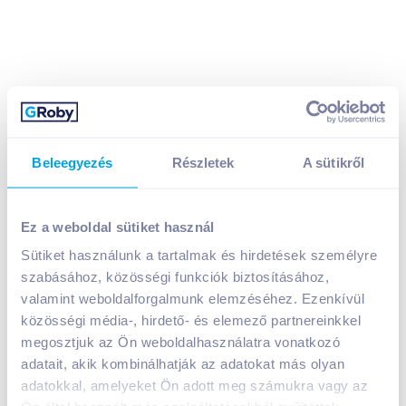
Beleegyezés
Részletek
A sütikről
Ez a weboldal sütiket használ
Rice snacks mini puffasztott rizs snack 50 g himalája
Sütiket használunk a tartalmak és hirdetések személyre
sóval és olívaolajjal
szabásához, közösségi funkciók biztosításához,
valamint weboldalforgalmunk elemzéséhez. Ezenkívül
419
Ft /
db
közösségi média-, hirdető- és elemező partnereinkkel
Egységár:
8 380
Ft /
kg
megosztjuk az Ön weboldalhasználatra vonatkozó
Nettó eladási ár:
355
Ft /
db
(
18
% áfa)
adatait, akik kombinálhatják az adatokat más olyan
adatokkal, amelyeket Ön adott meg számukra vagy az
Kosárba