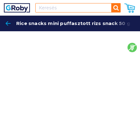
Keresés
Rice snacks mini puffasztott rizs snack 50 g hima
Keres
glut