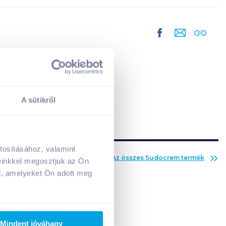
A sütikről
tosításához, valamint
A kosarad jelenleg üres.
Az összes
Sudocrem
termék
einkkel megosztjuk az Ön
Adj hozzá termékeket!
l, amelyeket Ön adott meg
Mindent jóváhagy