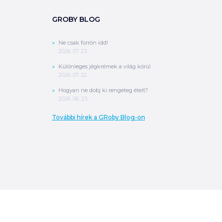
GROBY BLOG
Ne csak forrón idd!
2026. 07. 23.
Különleges jégkrémek a világ körül
2026. 07. 22.
Hogyan ne dobj ki rengeteg ételt?
2026. 06. 23.
További hírek a GRoby Blog-on
0
Ft
ÖSSZESEN
A végösszeg a szállítás költségét, illetve