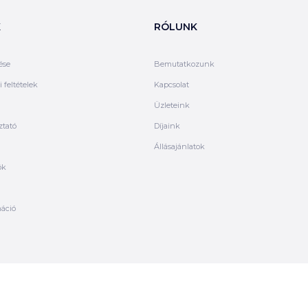
K
RÓLUNK
ése
Bemutatkozunk
 feltételek
Kapcsolat
Üzleteink
ztató
Díjaink
Állásajánlatok
ók
máció