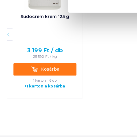
Sudocrem krém 125 g
3 199
Ft /
db
25 592
Ft /
kg
Kosárba
Kosárba
1 karton = 6 db
+1 karton a kosárba