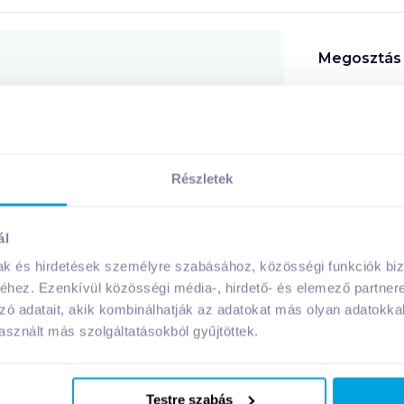
Megosztás
!
Részletek
A márka további termékei
ál
mak és hirdetések személyre szabásához, közösségi funkciók biz
hez. Ezenkívül közösségi média-, hirdető- és elemező partner
zó adatait, akik kombinálhatják az adatokat más olyan adatokka
sznált más szolgáltatásokból gyűjtöttek.
Testre szabás