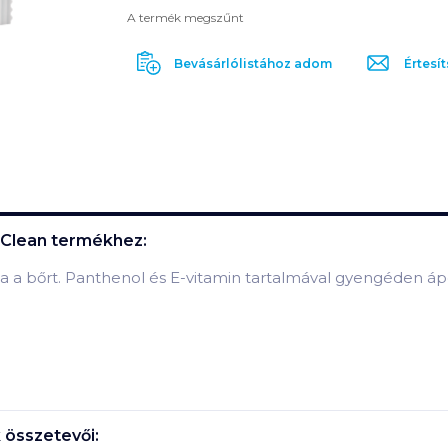
A termék megszűnt
Bevásárlólistához adom
Értesít
 Clean
termékhez:
ja a bőrt. Panthenol és E-vitamin tartalmával gyengéden áp
összetevői: