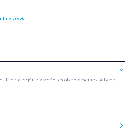
s, ha olcsóbb!
ol. Hipoallergén, parabén- és alkoholmentes. A baba