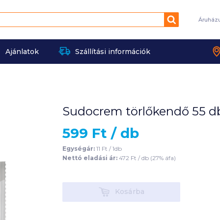
Keresés
Áruház
Ajánlatok
Szállítási információk
Sudocrem törlőkendő 55 db
599
Ft /
db
Egységár:
11
Ft /
1db
Nettó eladási ár:
472
Ft /
db
(
27
% áfa)
Kosárba
Kosárba