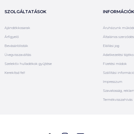
SZOLGÁLTATÁSOK
INFORMÁCIÓ
Ajándékkosarak
Áruházunk működ
Árfigyelő
Általános szerződési
Bevásárlólisták
Elállási jog
Üvegvisszaváltás
Adatkezelési tájéko
Szelektív hulladékok gyűjtése
Fizetési módok
Kerekítsd fel!
Szállítási informáci
Impresszum
Szavatosság, rekla
Termékvisszahívás