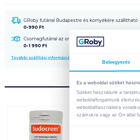
GRoby futárral Budapestre és környékére szállítható
0-990 Ft
Csomagfutárral az ország egész területére szállítható
0-1 990 Ft
További szállítási információk
Beleegyezés
Ez a weboldal sütiket haszn
Sütiket használunk a tartal
weboldalforgalmunk elemzésé
weboldalhasználatra vonatko
számukra vagy az Ön által ha