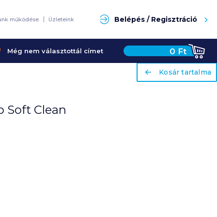
Keresés
Belépés / Regisztráció
unk működése
Üzleteink
0
Ft
Még nem választottál címet
ariaLabel
ariaLabel
Kosár tartalma
Kosár tartalma
 Soft Clean