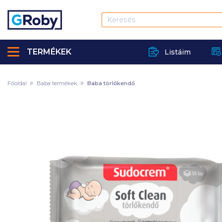
TERMÉKEK
Listáim
Főoldal
Baba termékek
Baba törlőkendő