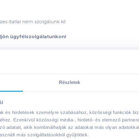
es itallal nem szolgálunk ki!
ődjön ügyfélszolgálatunkon!
l száraz fehérbor
termék összetevői:
Megosztás
Részletek
ál
mak és hirdetések személyre szabásához, közösségi funkciók biz
hez. Ezenkívül közösségi média-, hirdető- és elemező partner
A márka további termékei
zó adatait, akik kombinálhatják az adatokat más olyan adatokka
sznált más szolgáltatásokból gyűjtöttek.