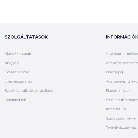
SZOLGÁLTATÁSOK
INFORMÁCIÓ
Ajándékkosarak
Áruházunk működ
Árfigyelő
Általános szerződési
Bevásárlólisták
Elállási jog
Üvegvisszaváltás
Adatkezelési tájéko
Szelektív hulladékok gyűjtése
Fizetési módok
Kerekítsd fel!
Szállítási informáci
Impresszum
Szavatosság, rekla
Termékvisszahívás