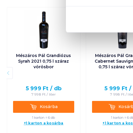
Mészáros Pál Grandiózus
Mészáros Pál Gr
Syrah 2021 0,75 l száraz
Cabernet Sauvig
vörösbor
0,75 l száraz v
5 999
Ft /
db
5 999
Ft /
7 998
Ft /
liter
7 998
Ft /
lit
Kosárba
Kosárba
Kosárba
Kosár
1 karton = 6 db
1 karton = 6 d
+1 karton a kosárba
+1 karton a ko