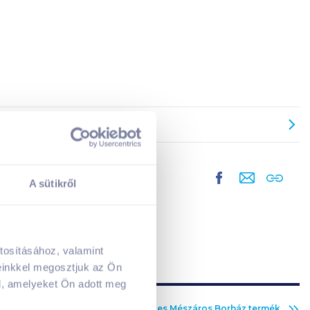
A sütikről
tosításához, valamint
A kosarad jelenleg üres.
einkkel megosztjuk az Ön
Adj hozzá termékeket!
l, amelyeket Ön adott meg
Az összes
Mészáros Borház
termék