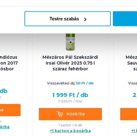
Testre szabás
andiózus
Mészáros Pál Szekszárdi
Mész
non 2017
Irsai Olivér 2025 0,75 l
Sauv
örösbor
száraz fehérbor
s
Visszaváltási díj:
50
Ft
/
db
Vissz
db
1 999
Ft /
db
2
er
2 665
Ft /
liter
ba
Kosárba
Kosárba
b
1 karton = 6 db
sárba
+1 karton a kosárba
+1