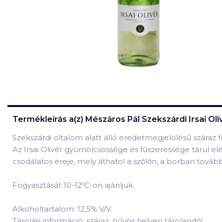
Termékleírás a(z)
Mészáros Pál Szekszárdi Irsai Oli
Szekszárdi oltalom alatt álló eredetmegjelölésű száraz 
Az Irsai Olivér gyümölcsössége és fűszeressége tárul elé
csodálatos ereje, mely áthatol a szőlőn, a borban tovább
Fogyasztását 10-12ºC-on ajánljuk.
Alkoholtartalom: 12,5% V/V.
Tárolási információ: száraz, hűvös helyen tárolandó!