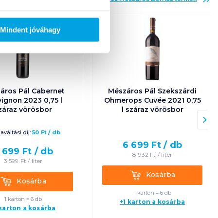
Mindent jóváhagy
áros Pál Cabernet
Mészáros Pál Szekszárdi
ignon 2023 0,75 l
Ohmerops Cuvée 2021 0,75
záraz vörösbor
l száraz vörösbor
aváltási díj:
50
Ft
/
db
6 699
Ft /
db
 699
Ft /
db
8 932
Ft /
liter
3 599
Ft /
liter
Kosárba
Kosárba
Kosárba
Kosárba
1 karton = 6 db
1 karton = 6 db
+1 karton a kosárba
 karton a kosárba