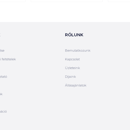
K
RÓLUNK
ése
Bemutatkozunk
 feltételek
Kapcsolat
Üzleteink
ztató
Díjaink
Állásajánlatok
ók
máció