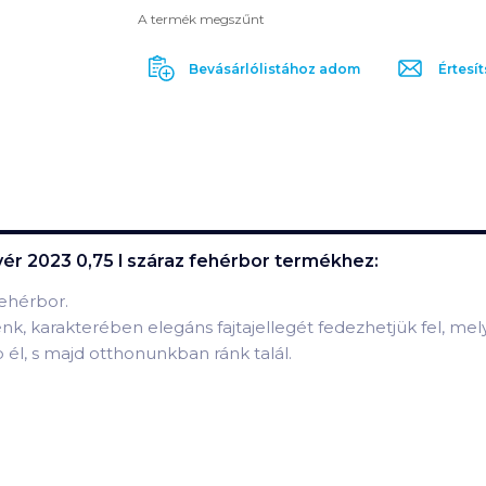
A termék megszűnt
Bevásárlólistához adom
Értesít
vér 2023 0,75 l száraz fehérbor
termékhez:
fehérbor.
nk, karakterében elegáns fajtajellegét fedezhetjük fel, mely
 él, s majd otthonunkban ránk talál.