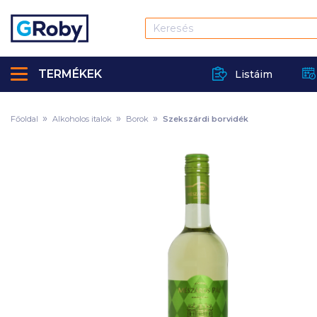
TERMÉKEK
Listáim
Főoldal
Alkoholos italok
Borok
Szekszárdi borvidék