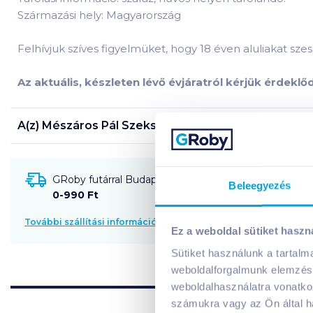
Származási hely: Magyarország
Felhívjuk szíves figyelmüket, hogy 18 éven aluliakat szesz
Az aktuális, készleten lévő évjáratról kérjük érdekl
A(z)
Mészáros Pál Szekszárdi Irsai Olivér 2023 0,75 
GRoby futárral Budapestre és környékére szállítható
Beleegyezés
0-990 Ft
További szállítási információk
Ez a weboldal sütiket haszn
Sütiket használunk a tartal
weboldalforgalmunk elemzésé
weboldalhasználatra vonatko
számukra vagy az Ön által ha