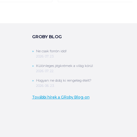
GROBY BLOG
Ne csak forrón idd!
2026. 07. 23.
Különleges jégkrémek a világ körül
2026. 07. 22.
Hogyan ne dobj ki rengeteg ételt?
2026. 06. 23.
További hírek a GRoby Blog-on