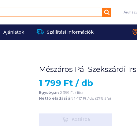
Keresés
Áruház
Ajánlatok
Szállítási információk
Mészáros Pál Szekszárdi Irsa
1 799
Ft /
db
Egységár:
2 399
Ft /
liter
Nettó eladási ár:
1 417
Ft /
db
(
27
% áfa)
Kosárba
Kosárba