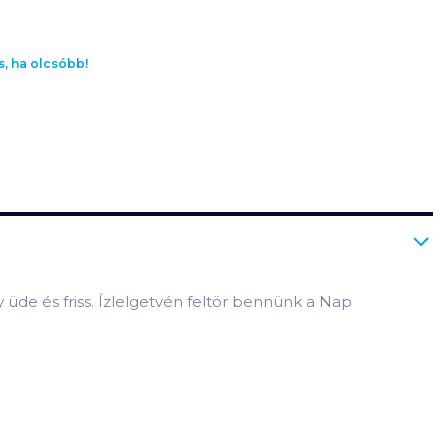
s, ha olcsóbb!
 üde és friss. Ízlelgetvén feltör bennünk a Nap