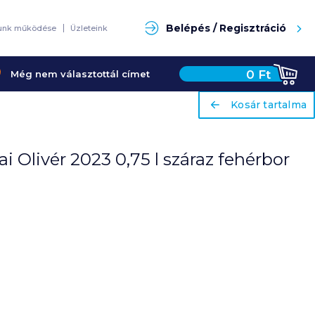
Keresés
Belépés / Regisztráció
unk működése
Üzleteink
0
Ft
Még nem választottál címet
ariaLabel
ariaLabel
Kosár tartalma
Kosár tartalma
i Olivér 2023 0,75 l száraz fehérbor