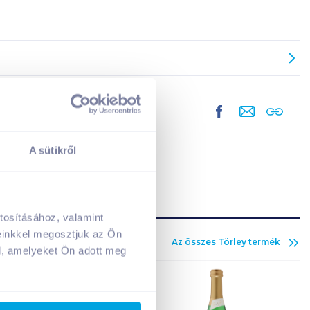
A sütikről
tosításához, valamint
A kosarad jelenleg üres.
einkkel megosztjuk az Ön
Az összes
Törley
termék
Adj hozzá termékeket!
l, amelyeket Ön adott meg