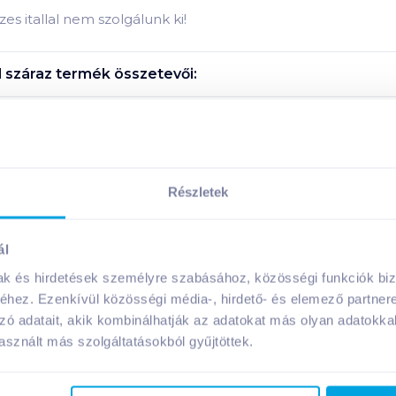
es itallal nem szolgálunk ki!
 száraz
termék összetevői:
Megosztás
Részletek
ál
A márka további termékei
mak és hirdetések személyre szabásához, közösségi funkciók biz
hez. Ezenkívül közösségi média-, hirdető- és elemező partner
zó adatait, akik kombinálhatják az adatokat más olyan adatokka
sznált más szolgáltatásokból gyűjtöttek.