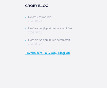
GROBY BLOG
Ne csak forrón idd!
2026. 07. 23.
Különleges jégkrémek a világ körül
2026. 07. 22.
Hogyan ne dobj ki rengeteg ételt?
2026. 06. 23.
További hírek a GRoby Blog-on
0
Ft
ÖSSZESEN