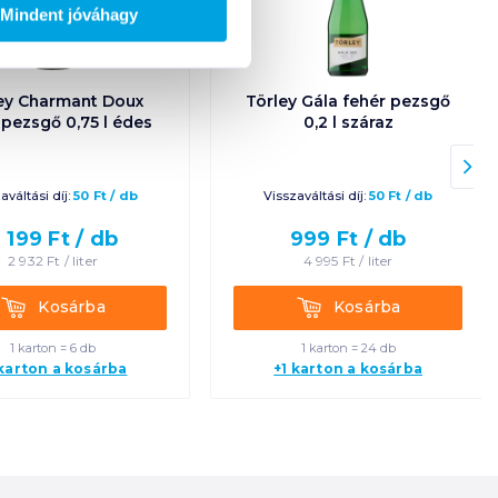
Mindent jóváhagy
ey Charmant Doux
Törley Gála fehér pezsgő
 pezsgő 0,75 l édes
0,2 l száraz
aváltási díj:
50
Ft
/
db
Visszaváltási díj:
50
Ft
/
db
 199
Ft /
db
999
Ft /
db
2 932
Ft /
liter
4 995
Ft /
liter
Kosárba
Kosárba
Kosárba
Kosárba
1 karton = 6 db
1 karton = 24 db
 karton a kosárba
+1 karton a kosárba