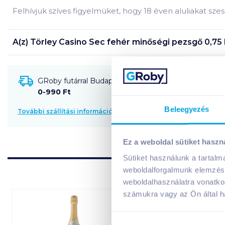
Felhívjuk szíves figyelmüket, hogy 18 éven aluliakat szesz
A(z)
Törley Casino Sec fehér minőségi pezsgő 0,75 l
GRoby futárral Budapestre és környékére szállítható
0-990 Ft
Beleegyezés
További szállítási információk
Ez a weboldal sütiket haszn
Sütiket használunk a tartal
weboldalforgalmunk elemzésé
weboldalhasználatra vonatko
számukra vagy az Ön által ha