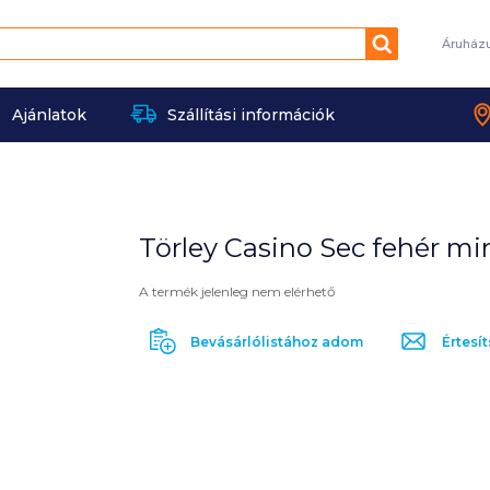
Keresés
Áruház
Ajánlatok
Szállítási információk
Törley Casino Sec fehér min
A termék jelenleg nem elérhető
Bevásárlólistához adom
Értesít