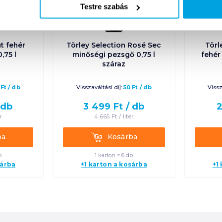
Testre szabás
ut fehér
Törley Selection Rosé Sec
Törl
,75 l
minőségi pezsgő 0,75 l
fehér
száraz
Ft
/
db
Visszaváltási díj:
50
Ft
/
db
Vissz
db
3 499
Ft /
db
2
r
4 665
Ft /
liter
Kosárba
ba
Kosárba
b
1 karton = 6 db
sárba
+1 karton a kosárba
+1