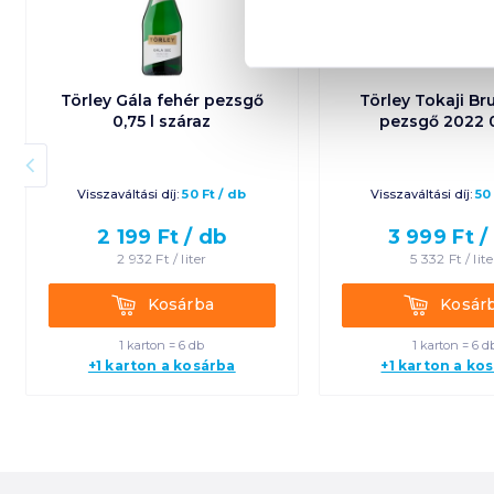
Törley Gála fehér pezsgő
Törley Tokaji Br
0,75 l száraz
pezsgő 2022 0
Visszaváltási díj:
50
Ft
/
db
Visszaváltási díj:
50
2 199
Ft /
db
3 999
Ft /
2 932
Ft /
liter
5 332
Ft /
lite
Kosárba
Kosárba
Kosárba
Kosár
1 karton = 6 db
1 karton = 6 d
+1 karton a kosárba
+1 karton a ko