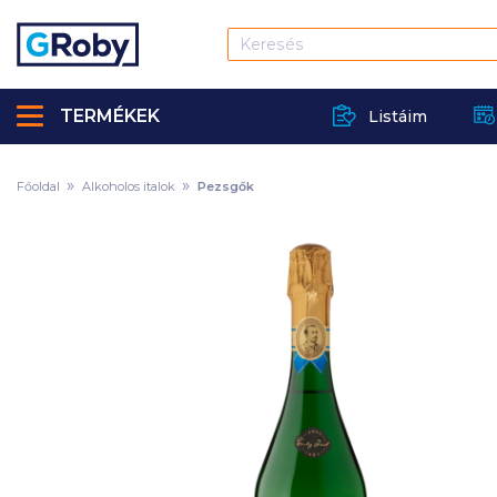
TERMÉKEK
Listáim
Főoldal
Alkoholos italok
Pezsgők