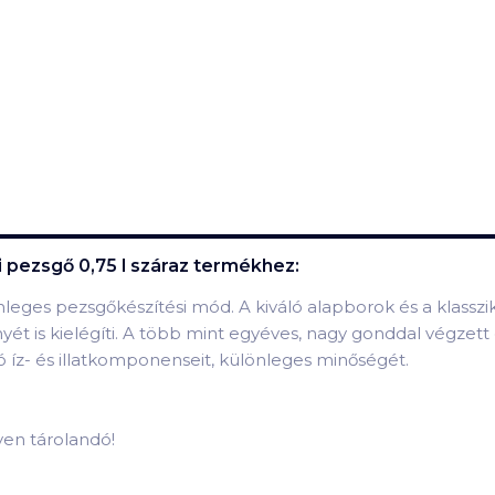
 pezsgő 0,75 l száraz
termékhez:
nleges pezsgőkészítési mód. A kiváló alapborok és a klas
yét is kielégíti. A több mint egyéves, nagy gonddal végze
ó íz- és illatkomponenseit, különleges minőségét.
lyen tárolandó!