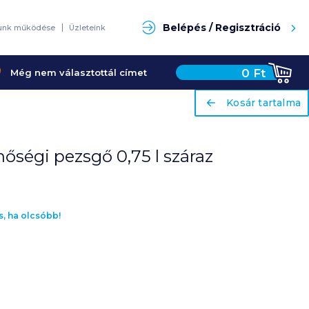
Keresés
Belépés / Regisztráció
unk működése
Üzleteink
0
Ft
Még nem választottál címet
ariaLabel
ariaLabel
Kosár tartalma
Kosár tartalma
őségi pezsgő 0,75 l száraz
s, ha olcsóbb!