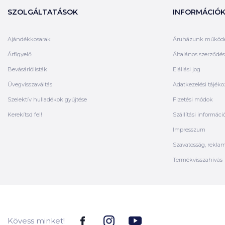
SZOLGÁLTATÁSOK
INFORMÁCIÓ
Ajándékkosarak
Áruházunk működ
Árfigyelő
Általános szerződési
Bevásárlólisták
Elállási jog
Üvegvisszaváltás
Adatkezelési tájéko
Szelektív hulladékok gyűjtése
Fizetési módok
Kerekítsd fel!
Szállítási informáci
Impresszum
Szavatosság, rekla
Termékvisszahívás
Kövess minket!