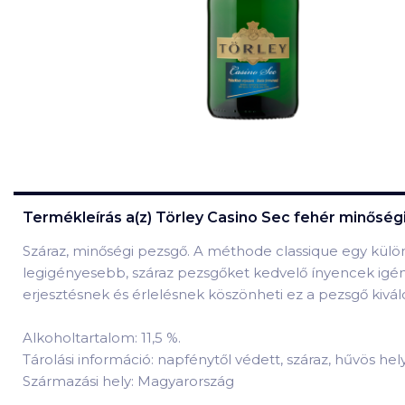
Termékleírás a(z)
Törley Casino Sec fehér minőségi
Száraz, minőségi pezsgő. A méthode classique egy külö
legigényesebb, száraz pezsgőket kedvelő ínyencek igén
erjesztésnek és érlelésnek köszönheti ez a pezsgő kivál
Alkoholtartalom: 11,5 %.
Tárolási információ: napfénytől védett, száraz, hűvös he
Származási hely: Magyarország