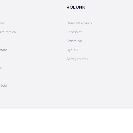
K
RÓLUNK
ése
Bemutatkozunk
 feltételek
Kapcsolat
Üzleteink
ztató
Díjaink
Állásajánlatok
ók
máció