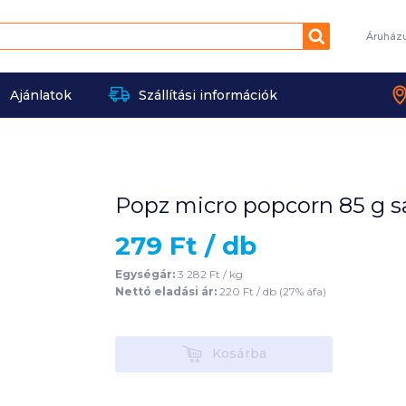
Keresés
Áruház
Ajánlatok
Szállítási információk
Popz micro popcorn 85 g s
279
Ft /
db
Egységár:
3 282
Ft /
kg
Nettó eladási ár:
220
Ft /
db
(
27
% áfa)
Kosárba
Kosárba