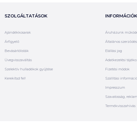
SZOLGÁLTATÁSOK
INFORMÁCIÓ
Ajándékkosarak
Áruházunk működ
Árfigyelő
Általános szerződési
Bevásárlólisták
Elállási jog
Üvegvisszaváltás
Adatkezelési tájéko
Szelektív hulladékok gyűjtése
Fizetési módok
Kerekítsd fel!
Szállítási informáci
Impresszum
Szavatosság, rekla
Termékvisszahívás