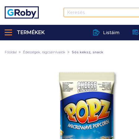
TERMÉKEK
Listáim
Főoldal
Édességek, rágcsálnivalók
Sós keksz, snack