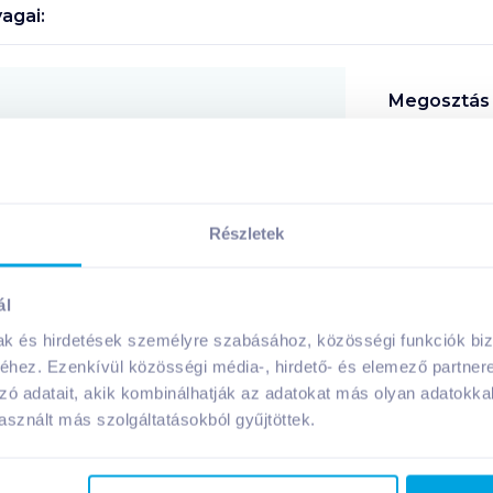
agai:
Megosztás
!
Részletek
ál
A márka további termékei
mak és hirdetések személyre szabásához, közösségi funkciók biz
hez. Ezenkívül közösségi média-, hirdető- és elemező partner
zó adatait, akik kombinálhatják az adatokat más olyan adatokka
sznált más szolgáltatásokból gyűjtöttek.