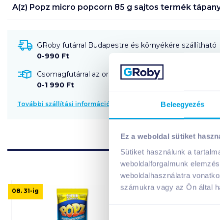
A(z)
Popz micro popcorn 85 g sajtos
termék tápany
GRoby futárral Budapestre és környékére szállítható
0-990 Ft
Csomagfutárral az ország egész területére szállítható
0-1 990 Ft
Beleegyezés
További szállítási információk
Ez a weboldal sütiket haszn
Sütiket használunk a tartal
weboldalforgalmunk elemzésé
weboldalhasználatra vonatko
számukra vagy az Ön által ha
08. 31
-ig