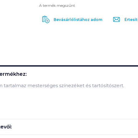
A termék megszűnt
Bevásárlólistához adom
Értesít
ermékhez:
 tartalmaz mesterséges színezéket és tartósítószert.
evői: