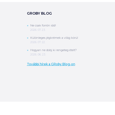
GROBY BLOG
Ne csak forrón idd!
2026. 07. 23.
Különleges jégkrémek a világ körül
2026. 07. 22.
Hogyan ne dobj ki rengeteg ételt?
2026. 06. 23.
További hírek a GRoby Blog-on
0
Ft
ÖSSZESEN