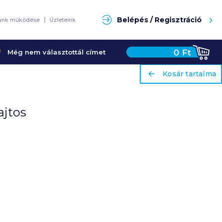
Keresés
Belépés / Regisztráció
unk működése
Üzleteink
0
Ft
Még nem választottál címet
ariaLabel
ariaLabel
Kosár tartalma
Kosár tartalma
ajtos