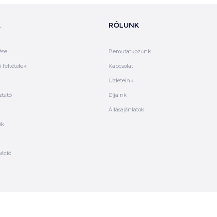
K
RÓLUNK
ése
Bemutatkozunk
 feltételek
Kapcsolat
Üzleteink
ztató
Díjaink
Állásajánlatok
ók
máció