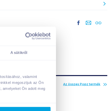
A sütikről
tosításához, valamint
A kosarad jelenleg üres.
einkkel megosztjuk az Ön
Az összes
Popz
termék
Adj hozzá termékeket!
l, amelyeket Ön adott meg