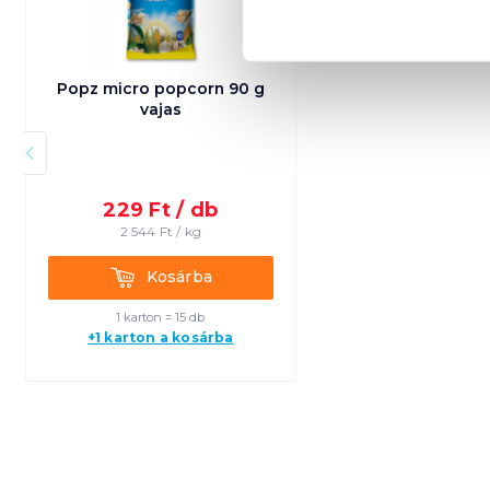
Popz micro popcorn 90 g
vajas
229
Ft /
db
2 544
Ft /
kg
Kosárba
Kosárba
1 karton = 15 db
+1 karton a kosárba