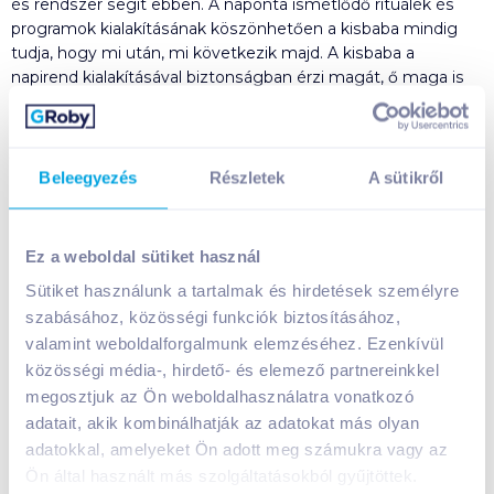
és rendszer segít ebben. A naponta ismétlődő rituálék és
programok kialakításának köszönhetően a kisbaba mindig
tudja, hogy mi után, mi következik majd. A kisbaba a
napirend kialakításával biztonságban érzi magát, ő maga is
kiegyensúlyozottabb lesz. A családi programok
szervezésében is sokat segíthet egy jól kialakított napirend,
jobban tervezhetők a programok, összejövetelek és más
olyan események, amelyekre babánkat is szeretnénk elvinni.
Beleegyezés
Részletek
A sütikről
Milyen a jó napirend? A napirend megtervezésében és
folyamatos kialakításában nem az órák és a percek játszanak
Ez a weboldal sütiket használ
főszerepet. Inkább a sorrendiség, a cselekmények egymás
Sütiket használunk a tartalmak és hirdetések személyre
után következése határozza meg. Ez a baba és az édesanya
szabásához, közösségi funkciók biztosításához,
számára is biztonságot ad. Ilyesmikre kell gondolnunk, mint:
valamint weboldalforgalmunk elemzéséhez. Ezenkívül
evés után játék következik, délutáni alvás után séta jön. A
közösségi média-, hirdető- és elemező partnereinkkel
baba napirend kialakításában mindenképpen kell a
rugalmasság, hiszen tényleg nincsenek egyforma napok!
megosztjuk az Ön weboldalhasználatra vonatkozó
Nem kell aggódni, ha délután kicsit tovább alszik, vagy
adatait, akik kombinálhatják az adatokat más olyan
ébredéskor még nem éhes. Sőt, előfordulhat, hogy egy-egy
adatokkal, amelyeket Ön adott meg számukra vagy az
sorrend megváltozhat, majd aztán minden a régi,
Ön által használt más szolgáltatásokból gyűjtöttek.
megszokott medrében halad tovább.