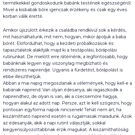
termékekkel gondoskodunk babánk testének egészségéről.
Mivel a kisbabák bőre igencsak érzékeny és csak egy éves
korban válik éretté.
Amikor újszülött érkezik a családba rendkívül sok a kérdés,
mit használhatunk, mit nem, hogyan, mikor ápoljuk a baba
bőrét. Előfordulhat, hogy a kezdeti próbálkozások és
tapasztalatok alakítják majd ki a testápolási, bőrápolási
rutinunkat. De mielőtt erre rátérnénk, a legfontosabb, hogy
babánknak legyen egy viszonylag megbízható és
rendszeres napirendje. Ugyanis a fürdetést, bőrápolást is
ebbe illeszthetjük.
Abban a mai napig megoszlanak a vélemények, hogy kell-e a
babának napirend. Van olyan édesanya, aki ragaszkodik a
napirendhez, de olyan is van, aki a csecsemőre hagyja,
hogyan alakul az adott nap. Persze, azt le kell szögezni, hogy
pontosan egyforma napok nincsenek! Tehát nem árt, ha
kiszámítható napirend esetén is rugalmasak maradunk. Azok
az édesanyák, akik a napi rutint választják, sokkal
kiegyensúlyozottabbnak érzik magukat. A kiszámíthatóság