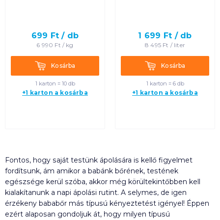
699
Ft /
db
1 699
Ft /
db
6 990
Ft /
kg
8 495
Ft /
liter
Kosárba
Kosárba
Kosárba
Kosárba
1 karton = 10 db
1 karton = 6 db
+1 karton a kosárba
+1 karton a kosárba
Fontos, hogy saját testünk ápolására is kellő figyelmet
fordítsunk, ám amikor a babánk bőrének, testének
egészsége kerül szóba, akkor még körültekintőbben kell
kialakítanunk a napi ápolási rutint. A selymes, de igen
érzékeny bababőr más típusú kényeztetést igényel! Éppen
ezért alaposan gondoljuk át, hogy milyen típusú