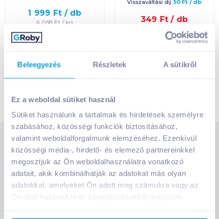
Visszaváltási díj:
50
Ft
/
db
1 999
Ft /
db
Egységár szerint
349
Ft /
db
6 058
Ft /
kg
csökkenő
233
Ft /
liter
Kosárba
Kosárba
Kosárba
Kosárba
Termék neve A-Z
1 karton = 12 db
Beleegyezés
Részletek
A sütikről
1 karton = 6 db
+1 karton a kosárba
Termék neve Z-A
+1 karton a kosárba
Ez a weboldal sütiket használ
Sütiket használunk a tartalmak és hirdetések személyre
szabásához, közösségi funkciók biztosításához,
valamint weboldalforgalmunk elemzéséhez. Ezenkívül
SZOLGÁLTATÁSOK
közösségi média-, hirdető- és elemező partnereinkkel
Ajándékkosarak
megosztjuk az Ön weboldalhasználatra vonatkozó
INFORMÁCIÓK
Árfigyelő
adatait, akik kombinálhatják az adatokat más olyan
Áruházunk működése
adatokkal, amelyeket Ön adott meg számukra vagy az
Bevásárlólisták
Ön által használt más szolgáltatásokból gyűjtöttek.
RÓLUNK
Általános szerződési feltételek
Üvegvisszaváltás
Bemutatkozunk
Elállási jog