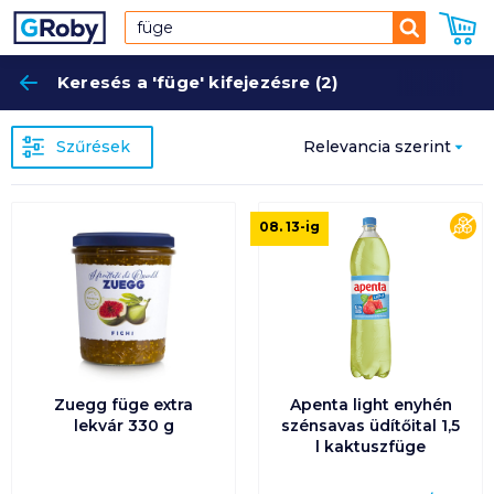
Keresés
Keresés a 'füge' kifejezésre (2)
Keres
Szűrések
Relevancia szerint
Relevancia szerint
cu
08. 13
-ig
Népszerűség
szerint
Ár szerint növekvő
Ár szerint csökkenő
Zuegg füge extra
Apenta light enyhén
lekvár 330 g
szénsavas üdítőital 1,5
l kaktuszfüge
Egységár szerint
növekvő