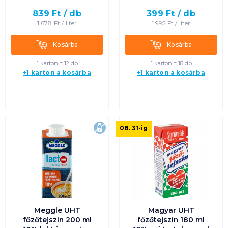
839
Ft /
db
399
Ft /
db
Egységár szerint
1 678
Ft /
liter
1 995
Ft /
liter
csökkenő
Kosárba
Kosárba
Kosárba
Kosárba
Termék neve A-Z
1 karton = 12 db
1 karton = 18 db
+1 karton a kosárba
+1 karton a kosárba
Termék neve Z-A
laktózmentes
08. 31
-ig
Meggle UHT
Magyar UHT
főzőtejszín 200 ml
főzőtejszín 180 ml