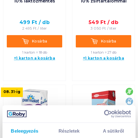
10% laktózmentes
10% zsírtartalommal
499
Ft /
db
549
Ft /
db
2 495
Ft /
liter
3 050
Ft /
liter
Kosárba
Kosárba
Kosárba
Kosárba
1 karton = 18 db
1 karton = 27 db
+1 karton a kosárba
+1 karton a kosárba
glu
08. 31
-ig
lak
Beleegyezés
Részletek
A sütikről