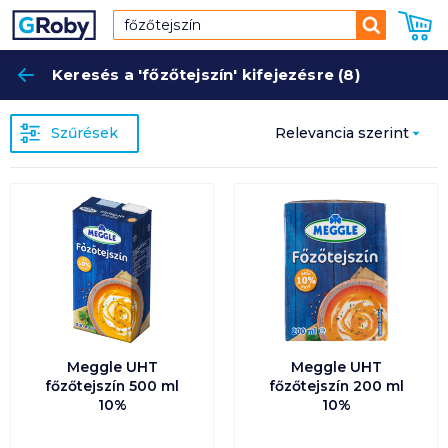
Keresés
Keresés a 'főzőtejszín' kifejezésre (8)
Keres
Szűrések
Relevancia szerint
Relevancia szerint
Népszerűség
szerint
Ár szerint növekvő
Ár szerint csökkenő
Meggle UHT
Meggle UHT
főzőtejszín 500 ml
főzőtejszín 200 ml
10%
10%
Egységár szerint
növekvő