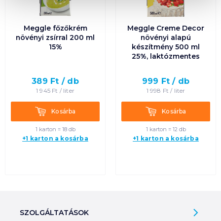
Meggle főzőkrém
Meggle Creme Decor
növényi zsírral 200 ml
növényi alapú
15%
készítmény 500 ml
25%, laktózmentes
389
Ft /
db
999
Ft /
db
1 945
Ft /
liter
1 998
Ft /
liter
Kosárba
Kosárba
Kosárba
Kosárba
1 karton = 18 db
1 karton = 12 db
+1 karton a kosárba
+1 karton a kosárba
SZOLGÁLTATÁSOK