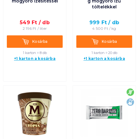
mogyoró ízesítéssel
g mogyoró ízű
töltelékkel
549
Ft /
db
999
Ft /
db
2 196
Ft /
liter
4 500
Ft /
kg
Kosárba
Kosárba
Kosárba
Kosárba
1 karton = 8 db
1 karton = 20 db
+1 karton a kosárba
+1 karton a kosárba
glu
lak