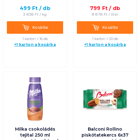
499
Ft /
db
799
Ft /
db
Egységár szerint
3 838
Ft /
kg
8 878
Ft /
liter
csökkenő
Kosárba
Kosárba
Kosárba
Kosárba
Termék neve A-Z
1 karton = 16 db
1 karton = 20 db
+1 karton a kosárba
+1 karton a kosárba
Termék neve Z-A
Milka csokoládés
Balconi Rollino
tejital 250 ml
piskótatekercs 6x37