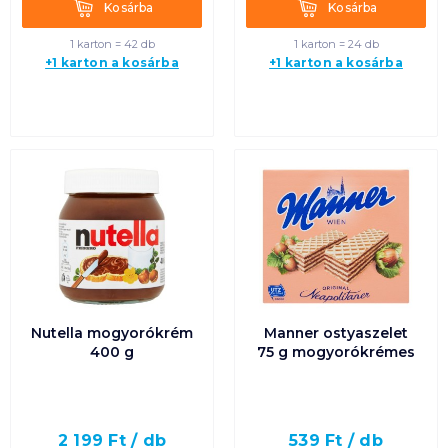
Kosárba
Kosárba
Kosárba
Kosárba
1 karton = 42 db
1 karton = 24 db
+1 karton a kosárba
+1 karton a kosárba
Nutella mogyorókrém
Manner ostyaszelet
400 g
75 g mogyorókrémes
2 199
Ft /
db
539
Ft /
db