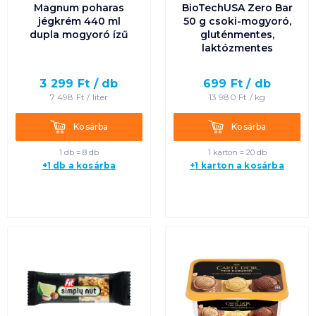
Magnum poharas
BioTechUSA Zero Bar
jégkrém 440 ml
50 g csoki-mogyoró,
dupla mogyoró ízű
gluténmentes,
laktózmentes
3 299
Ft /
db
699
Ft /
db
7 498
Ft /
liter
13 980
Ft /
kg
Kosárba
Kosárba
Kosárba
Kosárba
1 db = 8 db
1 karton = 20 db
+1 db a kosárba
+1 karton a kosárba