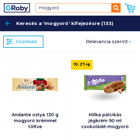
Keresés
Keresés a 'mogyoró' kifejezésre (133)
Keres
Szűrések
Relevancia szerint
Relevancia szerint
10. 27
-ig
Népszerűség
szerint
Ár szerint növekvő
Ár szerint csökkenő
Andante ostya 130 g
Milka pálcikás
mogyoró krémmel
jégkrém 90 ml
töltve
csokoládé-mogyoró
Egységár szerint
növekvő