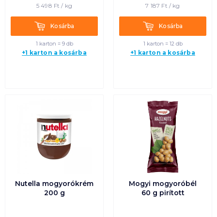
5 498
Ft /
kg
7 187
Ft /
kg
Kosárba
Kosárba
Kosárba
Kosárba
1 karton = 9 db
1 karton = 12 db
+1 karton a kosárba
+1 karton a kosárba
Nutella mogyorókrém
Mogyi mogyoróbél
200 g
60 g pirított