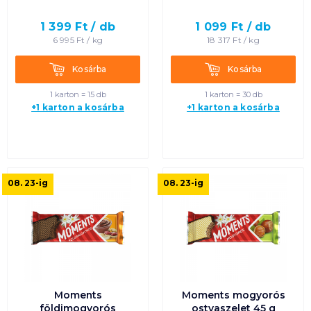
1 399
Ft /
db
1 099
Ft /
db
6 995
Ft /
kg
18 317
Ft /
kg
Kosárba
Kosárba
Kosárba
Kosárba
1 karton = 15 db
1 karton = 30 db
+1 karton a kosárba
+1 karton a kosárba
08. 23
-ig
08. 23
-ig
Moments
Moments mogyorós
földimogyorós
ostyaszelet 45 g