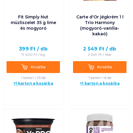
Fit Simply Nut
Carte d'Or jégkrém 1 l
müzliszelet 35 g lime
Trio Harmony
és mogyoró
(mogyoró-vanília-
kakaó)
399
Ft /
db
2 549
Ft /
db
11 400
Ft /
kg
2 549
Ft /
liter
Kosárba
Kosárba
Kosárba
Kosárba
1 karton = 25 db
1 karton = 6 db
+1 karton a kosárba
+1 karton a kosárba