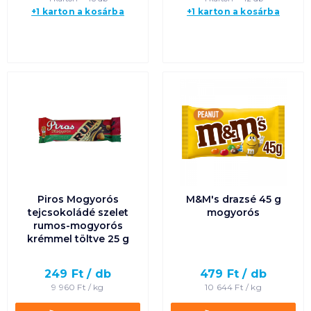
+1 karton a kosárba
+1 karton a kosárba
Piros Mogyorós
M&M's drazsé 45 g
tejcsokoládé szelet
mogyorós
rumos-mogyorós
krémmel töltve 25 g
249
Ft /
db
479
Ft /
db
9 960
Ft /
kg
10 644
Ft /
kg