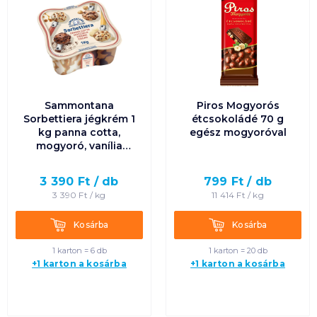
Sammontana
Piros Mogyorós
Sorbettiera jégkrém 1
étcsokoládé 70 g
kg panna cotta,
egész mogyoróval
mogyoró, vanília
krém, csokoládé
3 390
Ft /
db
799
Ft /
db
3 390
Ft /
kg
11 414
Ft /
kg
Kosárba
Kosárba
Kosárba
Kosárba
1 karton = 6 db
1 karton = 20 db
+1 karton a kosárba
+1 karton a kosárba