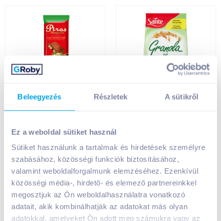
Piros Mogyorós
Sante Granola 350 g
Beleegyezés
Részletek
A sütikről
tejcsokoládé 70 g
földimogyoróval és
egész mogyoróval
mogyoróvajjal
Ez a weboldal sütiket használ
Sütiket használunk a tartalmak és hirdetések személyre
799
Ft /
db
1 499
Ft /
db
szabásához, közösségi funkciók biztosításához,
11 414
Ft /
kg
4 283
Ft /
kg
valamint weboldalforgalmunk elemzéséhez. Ezenkívül
Kosárba
Kosárba
Kosárba
Kosárba
közösségi média-, hirdető- és elemező partnereinkkel
megosztjuk az Ön weboldalhasználatra vonatkozó
1 karton = 20 db
1 karton = 14 db
adatait, akik kombinálhatják az adatokat más olyan
+1 karton a kosárba
+1 karton a kosárba
adatokkal, amelyeket Ön adott meg számukra vagy az