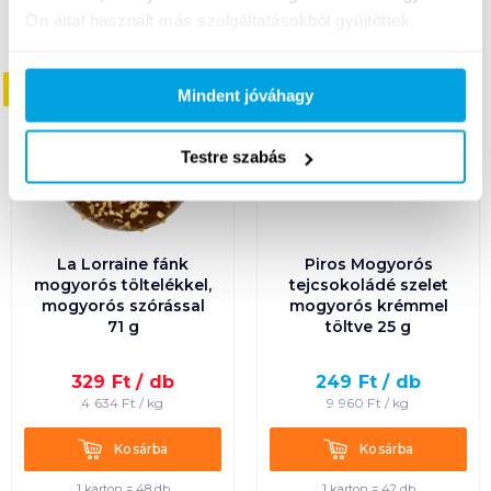
Ön által használt más szolgáltatásokból gyűjtöttek.
08. 31
-ig
Mindent jóváhagy
Testre szabás
La Lorraine fánk
Piros Mogyorós
mogyorós töltelékkel,
tejcsokoládé szelet
mogyorós szórással
mogyorós krémmel
71 g
töltve 25 g
329
Ft /
db
249
Ft /
db
4 634
Ft /
kg
9 960
Ft /
kg
Kosárba
Kosárba
Kosárba
Kosárba
1 karton = 48 db
1 karton = 42 db