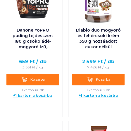
Danone YoPRO
Diablo duo mogyoró
puding tejdesszert
és fehércsoki krém
180 g csokoládé-
350 g hozzáadott
mogyoró ízű,
cukor nélkül
édesítőszerrel
659
Ft /
db
2 599
Ft /
db
3 661
Ft /
kg
7 426
Ft /
kg
Kosárba
Kosárba
Kosárba
Kosárba
1 karton = 6 db
1 karton = 12 db
+1 karton a kosárba
+1 karton a kosárba