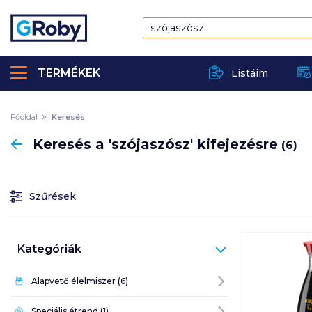
TERMÉKEK
Listáim
Főoldal
Keresés
Vissza
Keresés a 'szójaszósz' kifejezésre
(6)
Szűrések
Kategóriák
Alapvető élelmiszer
(
6
)
Speciális étrend
(
1
)