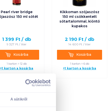
Ár szerint csökkenő
Pearl river bridge
Kikkoman szójaszósz
ójaszósz 150 ml sötét
150 ml csökkentett
sótartalommal, kiöntő
Egységár szerint
kupakos
növekvő
1 399
Ft /
db
2 190
Ft /
db
Egységár szerint
9 327
Ft /
liter
14 600
Ft /
liter
csökkenő
Kosárba
Kosárba
Kosárba
Kosárba
Termék neve A-Z
1 karton = 12 db
1 karton = 6 db
+1 karton a kosárba
+1 karton a kosárba
Termék neve Z-A
A sütikről