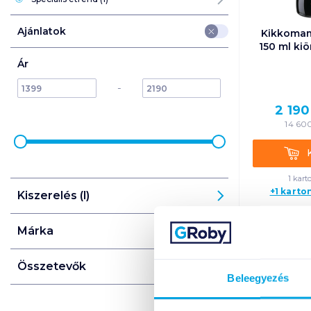
Ajánlatok
Kikkoman
150 ml ki
Ár
min
max
max
-
2 190
14 60
Kosá
1 kart
+1 karto
Kiszerelés (l)
Márka
Összetevők
Beleegyezés