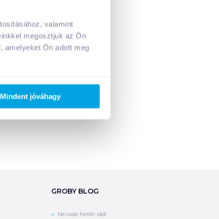
tosításához, valamint
A kosarad jelenleg üres.
einkkel megosztjuk az Ön
Adj hozzá termékeket!
l, amelyeket Ön adott meg
Mindent jóváhagy
GROBY BLOG
Ne csak forrón idd!