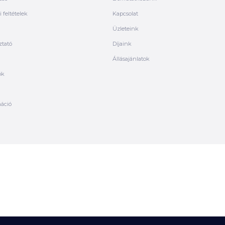
 feltételek
Kapcsolat
Üzleteink
ztató
Díjaink
Állásajánlatok
ók
máció