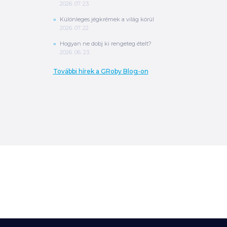
2026. 07. 23.
Különleges jégkrémek a világ körül
2026. 07. 22.
Hogyan ne dobj ki rengeteg ételt?
2026. 06. 23.
További hírek a GRoby Blog-on
0
Ft
ÖSSZESEN
A végösszeg a szállítás költségét, illetve
MPL szállítás esetén a csomagolási
költséget nem tartalmazza.
További