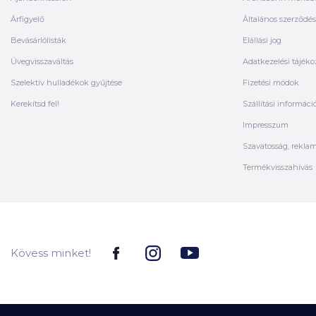
Árfigyelő
Általános szerződési
Bevásárlólisták
Elállási jog
Üvegvisszaváltás
Adatkezelési tájéko
Szelektív hulladékok gyűjtése
Fizetési módok
Kerekítsd fel!
Szállítási informáci
Impresszum
Szavatosság, rekla
Termékvisszahívás
Kövess minket!