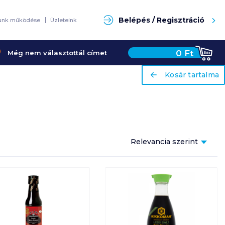
Keresés
Belépés / Regisztráció
unk működése
Üzleteink
0
Ft
Még nem választottál címet
ariaLabel
ariaLabel
Kosár tartalma
Kosár tartalma
Relevancia szerint
Relevancia szerint
Népszerűség szerint
Ár szerint növekvő