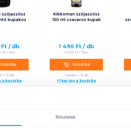
 szójaszósz
Kikkoman szójaszósz
öntő kupakos
150 ml csavaros kupak
sz
Ft /
db
1 490
Ft /
db
0
Ft /
liter
9 933
Ft /
liter
rba
Kosárba
Kosárba
Kosárba
on = 12 db
1 karton = 12 db
n a kosárba
+1 karton a kosárba
gluténmentes
Részletek