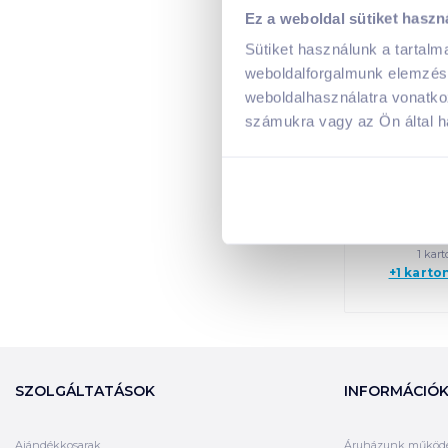
Ez a weboldal sütiket haszn
Kikkom
Sütiket használunk a tartal
szójasz
weboldalforgalmunk elemzésé
gluténment
weboldalhasználatra vonatko
ku
számukra vagy az Ön által ha
2 190
8 76
Kosá
1 kart
+1 karto
SZOLGÁLTATÁSOK
INFORMÁCIÓ
Ajándékkosarak
Áruházunk működ