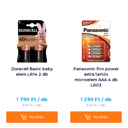
Duracell Basic baby
Panasonic Pro power
elem LR14 2 db
extra tartós
microelem AAA 4 db
LR03
1 790
Ft /
db
1 290
Ft /
db
895
Ft /
1db
323
Ft /
1db
Kosárba
Kosárba
Kosárba
Kosárba