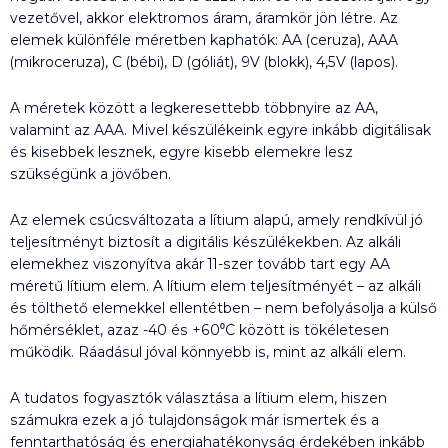
vezetővel, akkor elektromos áram, áramkör jön létre. Az
elemek különféle méretben kaphatók: AA (ceruza), AAA
(mikroceruza), C (bébi), D (góliát), 9V (blokk), 4,5V (lapos).
A méretek között a legkeresettebb többnyire az AA,
valamint az AAA. Mivel készülékeink egyre inkább digitálisak
és kisebbek lesznek, egyre kisebb elemekre lesz
szükségünk a jövőben.
Az elemek csúcsváltozata a lítium alapú, amely rendkívül jó
teljesítményt biztosít a digitális készülékekben. Az alkáli
elemekhez viszonyítva akár 11-szer tovább tart egy AA
méretű lítium elem. A lítium elem teljesítményét – az alkáli
és tölthető elemekkel ellentétben – nem befolyásolja a külső
hőmérséklet, azaz -40 és +60⁰C között is tökéletesen
működik. Ráadásul jóval könnyebb is, mint az alkáli elem.
A tudatos fogyasztók választása a lítium elem, hiszen
számukra ezek a jó tulajdonságok már ismertek és a
fenntarthatóság és energiahatékonyság érdekében inkább