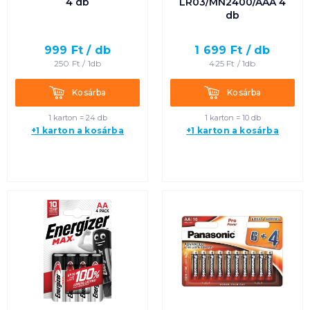
4 db
LR03/MN2400/AAA 4
db
999
Ft /
db
1 699
Ft /
db
250
Ft /
1db
425
Ft /
1db
Kosárba
Kosárba
Kosárba
Kosárba
1 karton = 24 db
1 karton = 10 db
+1 karton a kosárba
+1 karton a kosárba