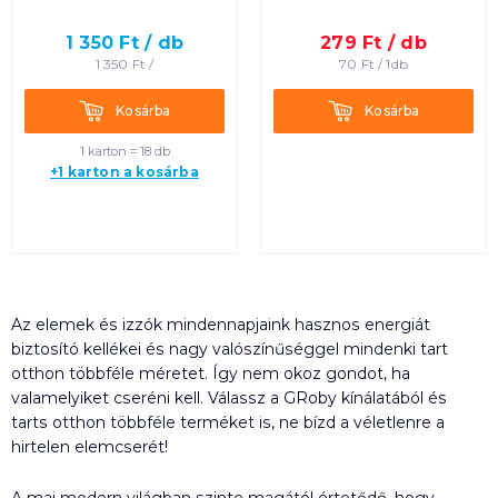
1 350
Ft /
db
279
Ft /
db
1 350
Ft /
70
Ft /
1db
Kosárba
Kosárba
Kosárba
Kosárba
1 karton = 18 db
+1 karton a kosárba
Az elemek és izzók mindennapjaink hasznos energiát
biztosító kellékei és nagy valószínűséggel mindenki tart
otthon többféle méretet. Így nem okoz gondot, ha
valamelyiket cseréni kell. Válassz a GRoby kínálatából és
tarts otthon többféle terméket is, ne bízd a véletlenre a
hirtelen elemcserét!
A mai modern világban szinte magától értetődő, hogy