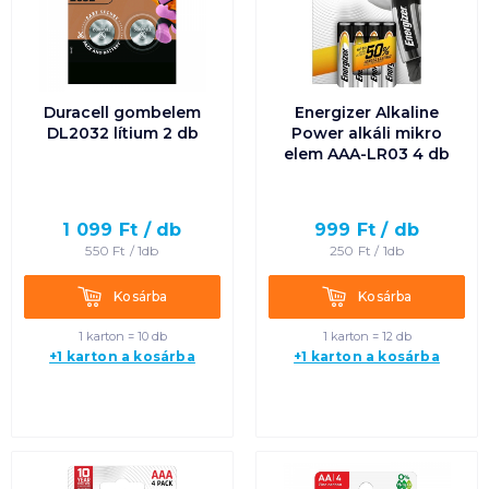
Duracell gombelem
Energizer Alkaline
DL2032 lítium 2 db
Power alkáli mikro
elem AAA-LR03 4 db
1 099
Ft /
db
999
Ft /
db
550
Ft /
1db
250
Ft /
1db
Kosárba
Kosárba
Kosárba
Kosárba
1 karton = 10 db
1 karton = 12 db
+1 karton a kosárba
+1 karton a kosárba