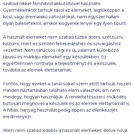
szabad nikkel-fémhibrid akkutöltővel használni.
Gyermekeinktől tartsuk távol az elemeket, legfőképpen a
kicsi, vagy éremalakú változatokat, nem egyszer hallani
olyan balesetekről, amikor kisgyerek lenyel egy ilyen típust.
A használt elemeket nem szabad tűzbe dobni, szétzúzni,
kiszúrni, mert ez szintén felrepedéshez és szivárgáshoz
vezethet. Nem tanácsos régi és új, valamint különböző
típusú és márkájú elemeket egy készülékben. Ez
egyértelműen ronthatja a teljesítményt és a készülék,
továbbá az elemek élettartamát.
Fontos, hogy ezeket a tanácsokat szem előtt tartsuk, hiszen
minden háztartásban található elem választék, ám nem
mindegy, hogyan használjuk. A rendeltetésszerű működés
biztosan megnöveli a készülék és az elemek élettartamát is.
A hibás, hanyag használat pedig éppen az ellenkezőjét
eredményezi.
Miért nem szabad kidobni a használt elemeket, illetve hova