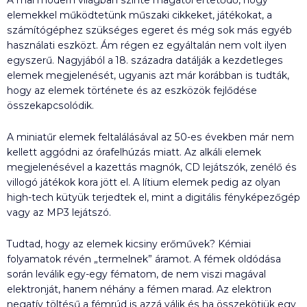
elemekkel működtetünk műszaki cikkeket, játékokat, a
számítógéphez szükséges egeret és még sok más egyéb
használati eszközt. Ám régen ez egyáltalán nem volt ilyen
egyszerű. Nagyjából a 18. századra datálják a kezdetleges
elemek megjelenését, ugyanis azt már korábban is tudták,
hogy az elemek története és az eszközök fejlődése
összekapcsolódik.
A miniatűr elemek feltalálásával az 50-es években már nem
kellett aggódni az órafelhúzás miatt. Az alkáli elemek
megjelenésével a kazettás magnók, CD lejátszók, zenélő és
villogó játékok kora jött el. A lítium elemek pedig az olyan
high-tech kütyük terjedtek el, mint a digitális fényképezőgép
vagy az MP3 lejátszó.
Tudtad, hogy az elemek kicsiny erőművek? Kémiai
folyamatok révén „termelnek” áramot. A fémek oldódása
során leválik egy-egy fématom, de nem viszi magával
elektronját, hanem néhány a fémen marad. Az elektron
negatív töltésű a fémrúd is azzá válik és ha összekötjük egy