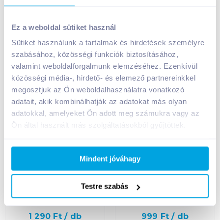
Kosárba
Kosárba
Kosárba
Kosárba
1 karton = 10 db
1 karton = 12 db
Ez a weboldal sütiket használ
+1 karton a kosárba
+1 karton a kosárba
Sütiket használunk a tartalmak és hirdetések személyre
szabásához, közösségi funkciók biztosításához,
valamint weboldalforgalmunk elemzéséhez. Ezenkívül
közösségi média-, hirdető- és elemező partnereinkkel
megosztjuk az Ön weboldalhasználatra vonatkozó
adatait, akik kombinálhatják az adatokat más olyan
adatokkal, amelyeket Ön adott meg számukra vagy az
Ön által használt más szolgáltatásokból gyűjtöttek.
Mindent jóváhagy
Panasonic Pro power
Commel LED E27
extra tartós
9,5W 3000K 1055 Lm
ceruzaelem AA 4 db
gömb izzó
Testre szabás
LR6
1 290
Ft /
db
999
Ft /
db