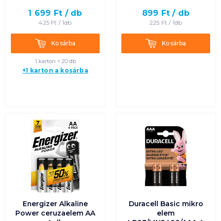
1 699
Ft /
db
899
Ft /
db
Termék neve A-Z
425
Ft /
1db
225
Ft /
1db
Termék neve Z-A
Kosárba
Kosárba
Kosárba
Kosárba
1 karton = 20 db
+1 karton a kosárba
Energizer Alkaline
Duracell Basic mikro
Power ceruzaelem AA
elem