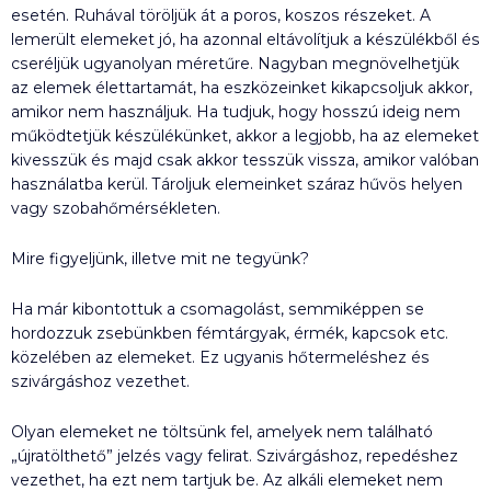
esetén. Ruhával töröljük át a poros, koszos részeket. A
lemerült elemeket jó, ha azonnal eltávolítjuk a készülékből és
cseréljük ugyanolyan méretűre. Nagyban megnövelhetjük
az elemek élettartamát, ha eszközeinket kikapcsoljuk akkor,
amikor nem használjuk. Ha tudjuk, hogy hosszú ideig nem
működtetjük készülékünket, akkor a legjobb, ha az elemeket
kivesszük és majd csak akkor tesszük vissza, amikor valóban
használatba kerül. Tároljuk elemeinket száraz hűvös helyen
vagy szobahőmérsékleten.
Mire figyeljünk, illetve mit ne tegyünk?
Ha már kibontottuk a csomagolást, semmiképpen se
hordozzuk zsebünkben fémtárgyak, érmék, kapcsok etc.
közelében az elemeket. Ez ugyanis hőtermeléshez és
szivárgáshoz vezethet.
Olyan elemeket ne töltsünk fel, amelyek nem található
„újratölthető” jelzés vagy felirat. Szivárgáshoz, repedéshez
vezethet, ha ezt nem tartjuk be. Az alkáli elemeket nem