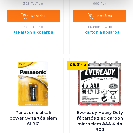
323
Ft /
1db
999
Ft /
Kosárba
Kosárba
Kosárba
Kosárba
1 karton = 12 db
1 karton = 10 db
+1 karton a kosárba
+1 karton a kosárba
08. 31
-ig
Panasonic alkáli
Eveready Heavy Duty
power 9V tartós elem
féltartós zinc carbon
6LR61
microelem AAA 4 db
R03