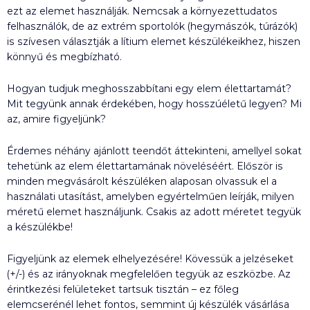
ezt az elemet használják. Nemcsak a környezettudatos
felhasználók, de az extrém sportolók (hegymászók, túrázók)
is szívesen választják a lítium elemet készülékeikhez, hiszen
könnyű és megbízható.
Hogyan tudjuk meghosszabbítani egy elem élettartamát?
Mit tegyünk annak érdekében, hogy hosszúéletű legyen? Mi
az, amire figyeljünk?
Érdemes néhány ajánlott teendőt áttekinteni, amellyel sokat
tehetünk az elem élettartamának növeléséért. Először is
minden megvásárolt készüléken alaposan olvassuk el a
használati utasítást, amelyben egyértelműen leírják, milyen
méretű elemet használjunk. Csakis az adott méretet tegyük
a készülékbe!
Figyeljünk az elemek elhelyezésére! Kövessük a jelzéseket
(+/-) és az irányoknak megfelelően tegyük az eszközbe. Az
érintkezési felületeket tartsuk tisztán – ez főleg
elemcserénél lehet fontos, semmint új készülék vásárlása