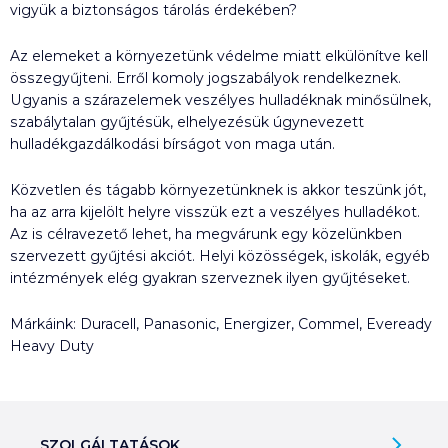
vigyük a biztonságos tárolás érdekében?
Az elemeket a környezetünk védelme miatt elkülönítve kell
összegyűjteni. Erről komoly jogszabályok rendelkeznek.
Ugyanis a szárazelemek veszélyes hulladéknak minősülnek,
szabálytalan gyűjtésük, elhelyezésük úgynevezett
hulladékgazdálkodási bírságot von maga után.
Közvetlen és tágabb környezetünknek is akkor teszünk jót,
ha az arra kijelölt helyre visszük ezt a veszélyes hulladékot.
Az is célravezető lehet, ha megvárunk egy közelünkben
szervezett gyűjtési akciót. Helyi közösségek, iskolák, egyéb
intézmények elég gyakran szerveznek ilyen gyűjtéseket.
Márkáink: Duracell, Panasonic, Energizer, Commel, Eveready
Heavy Duty
SZOLGÁLTATÁSOK