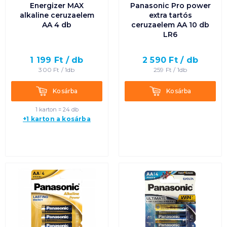
Energizer MAX
Panasonic Pro power
alkaline ceruzaelem
extra tartós
AA 4 db
ceruzaelem AA 10 db
LR6
1 199
Ft /
db
2 590
Ft /
db
300
Ft /
1db
259
Ft /
1db
Kosárba
Kosárba
Kosárba
Kosárba
1 karton = 24 db
+1 karton a kosárba