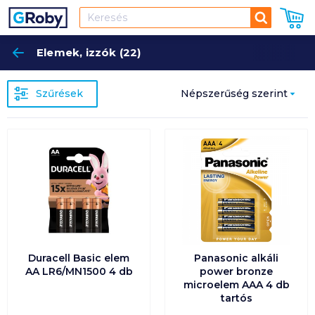
Keresés
Elemek, izzók (22)
Keres
Szűrések
Népszerűség szerint
Népszerűség szerint
Ár szerint növekvő
Ár szerint csökkenő
Egységár szerint
növekvő
Duracell Basic elem
Panasonic alkáli
AA LR6/MN1500 4 db
power bronze
microelem AAA 4 db
Egységár szerint
tartós
csökkenő