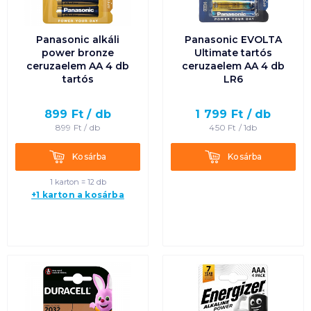
Panasonic alkáli
Panasonic EVOLTA
power bronze
Ultimate tartós
ceruzaelem AA 4 db
ceruzaelem AA 4 db
tartós
LR6
899
Ft /
db
1 799
Ft /
db
899
Ft /
db
450
Ft /
1db
Kosárba
Kosárba
Kosárba
Kosárba
1 karton = 12 db
+1 karton a kosárba