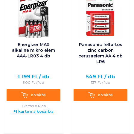
Energizer MAX
Panasonic féltartós
alkaline mikro elem
zinc carbon
AAA-LR03 4 db
ceruzaelem AA 4 db
LR6
1 199
Ft /
db
549
Ft /
db
300
Ft /
1db
137
Ft /
1db
Kosárba
Kosárba
Kosárba
Kosárba
1 karton = 12 db
+1 karton a kosárba