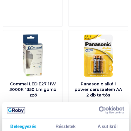
Commel LED E27 11W
Panasonic alkáli
3000K 1350 Lm gömb
power ceruzaelem AA
izzó
2 db tartós
1 299
Ft /
db
599
Ft /
db
1 299
Ft /
300
Ft /
1db
Beleegyezés
Részletek
A sütikről