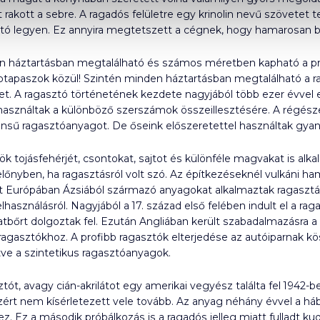
rakott a sebre. A ragadós felületre egy krinolin nevű szövetet te
tó legyen. Ez annyira megtetszett a cégnek, hogy hamarosan b
 háztartásban megtalálható és számos méretben kapható a prak
tapaszok közül! Szintén minden háztartásban megtalálható a ra
et. A ragasztó történetének kezdete nagyjából több ezer évvel 
 használtak a különböző szerszámok összeillesztésére. A régészeti
ű ragasztóanyagot. De őseink előszeretettel használtak gyant
ök tojásfehérjét, csontokat, sajtot és különféle magvakat is alk
előnyben, ha ragasztásról volt szó. Az építkezéseknél vulkáni
nt Európában Ázsiából származó anyagokat alkalmaztak ragaszt
asználásról. Nagyjából a 17. század első felében indult el a rag
t állatbőrt dolgoztak fel. Ezután Angliában került szabadalmazásr
ragasztókhoz. A profibb ragasztók elterjedése az autóiparnak kö
etve a szintetikus ragasztóanyagok.
ztót, avagy cián-akrilátot egy amerikai vegyész találta fel 1942-
ezért nem kísérletezett vele tovább. Az anyag néhány évvel a há
hez. Ez a második próbálkozás is a ragadós jelleg miatt fulladt k