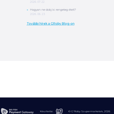
2026. 07. 22.
Hogyan ne dobj ki rengeteg ételt?
2026. 06. 23.
További hírek a GRoby Blog-on
0
Ft
ÖSSZESEN
A végösszeg a szállítás költségét, illetve
MPL szállítás esetén a csomagolási
költséget nem tartalmazza.
További
információ
Készítette:
© G'Roby Szupermarketek,
2026