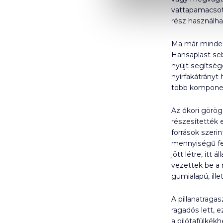
vattapamacsot 
rész használha
Ma már minden
Hansaplast seb
nyújt segítség
nyírfakátrányt
több komponens
Az ókori görög
részesítették 
források szeri
mennyiségű felh
jött létre, it
vezettek be a 
gumialapú, ill
A pillanatragas
ragadós lett, 
a pilótafülkék