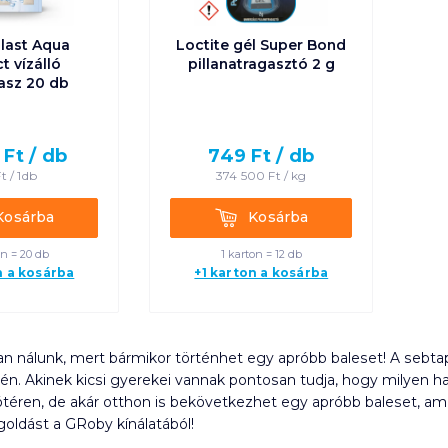
last Aqua
Loctite gél Super Bond
t vízálló
pillanatragasztó 2 g
asz 20 db
Ft /
db
749
Ft /
db
t /
1db
374 500
Ft /
kg
rba
Kosárba
Kosárba
Kosárba
on = 20 db
1 karton = 12 db
n a kosárba
+1 karton a kosárba
van nálunk, mert bármikor történhet egy apróbb baleset! A sebt
én. Akinek kicsi gyerekei vannak pontosan tudja, hogy milyen ha
ótéren, de akár otthon is bekövetkezhet egy apróbb baleset, am
ldást a GRoby kínálatából!