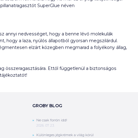
a pillanatragasztót SuperGlue néven
vesz annyi nedvességet, hogy a benne lévő molekulák
t, hogy a laza, nyúlós állapotból gyorsan megszilárdul.
n légmentesen elzárt közegben megmarad a folyékony állag,
ag összeragasztására. Ettől függetlenül a biztonságos
ájékoztatót!
GROBY BLOG
Ne csak forrón idd!
2026. 07. 23.
Különleges jégkrémek a világ körül