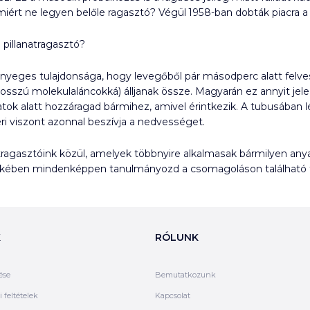
 miért ne legyen belőle ragasztó? Végül 1958-ban dobták piacra 
 pillanatragasztó?
 lényeges tulajdonsága, hogy levegőből pár másodperc alatt fel
osszú molekulaláncokká) álljanak össze. Magyarán ez annyit jelen
natok alatt hozzáragad bármihez, amivel érintkezik. A tubusába
ri viszont azonnal beszívja a nedvességet.
atragasztóink közül, amelyek többnyire alkalmasak bármilyen any
ekében mindenképpen tanulmányozd a csomagoláson található t
K
RÓLUNK
ése
Bemutatkozunk
 feltételek
Kapcsolat