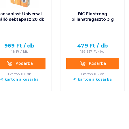
Egységár szerint
ansaplast Universal
BIC Fix strong
növekvő
zálló sebtapasz 20 db
pillanatragasztó 3 g
Egységár szerint
csökkenő
969
Ft /
db
479
Ft /
db
48
Ft /
1db
159 667
Ft /
kg
Termék neve A-Z
Kosárba
Kosárba
Kosárba
Kosárba
Termék neve Z-A
1 karton = 10 db
1 karton = 12 db
+1 karton a kosárba
+1 karton a kosárba