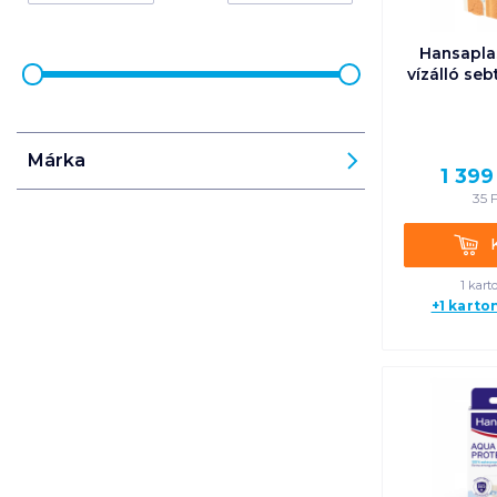
Hansaplas
vízálló se
Márka
1 399
35
F
Kosá
1 kart
+1 karto