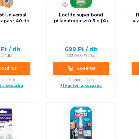
t Universal
Loctite super bond
H
btapasz 40 db
pillanatragasztó 3 g (Xi)
ví
Ft /
db
699
Ft /
db
t /
1db
233 000
Ft /
kg
rba
Kosárba
Kosárba
Kosárba
on = 10 db
1 karton = 12 db
n a kosárba
+1 karton a kosárba