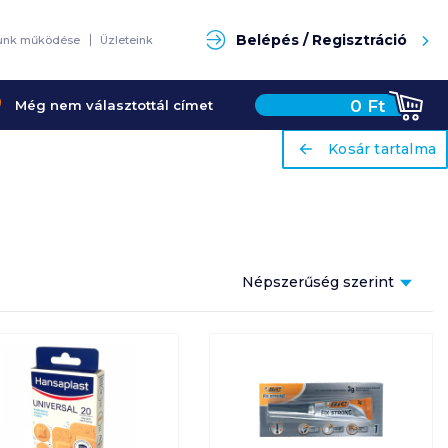
Keresés
Belépés / Regisztráció
unk működése
Üzleteink
0
Ft
Még nem választottál címet
ariaLabel
ariaLabel
Kosár tartalma
Kosár tartalma
Népszerűség szerint
Népszerűség szerint
Ár szerint növekvő
Ár szerint csökkenő