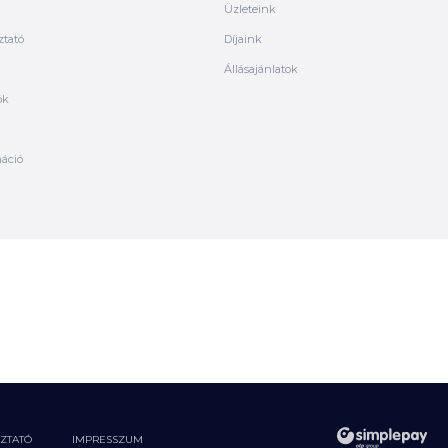
Üzleteink
ztató
Díjaink
Állásajánlatok
ók
máció
OZTATÓ
IMPRESSZUM