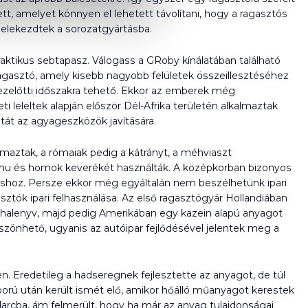
tt, amelyet könnyen el lehetett távolítani, hogy a ragasztós
elekezdtek a sorozatgyártásba.
tikus sebtapasz. Válogass a GRoby kínálatában található
gasztó, amely kisebb nagyobb felületek összeillesztéséhez
ezelőtti időszakra tehető. Ekkor az emberek még
 leleltek alapján először Dél-Afrika területén alkalmaztak
át az agyageszközök javítására.
almaztak, a rómaiak pedig a kátrányt, a méhviaszt
 hamu és homok keverékét használták. A középkorban bizonyos
áshoz. Persze ekkor még egyáltalán nem beszélhetünk ipari
asztók ipari felhasználása. Az első ragasztógyár Hollandiában
a a halenyv, majd pedig Amerikában egy kazein alapú anyagot
szönhető, ugyanis az autóipar fejlődésével jelentek meg a
ben. Eredetileg a hadseregnek fejlesztette az anyagot, de túl
ború után került ismét elő, amikor hőálló műanyagot kerestek
udarcba, ám felmerült, hogy ha már az anyag tulajdonságai