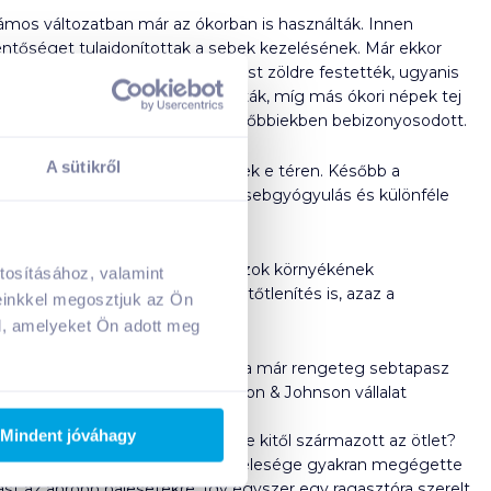
ámos változatban már az ókorban is használták. Innen
entőséget tulajdonítottak a sebek kezelésének. Már ekkor
ének is. Előfordult, hogy a kötést zöldre festették, ugyanis
ti zsiradékok keverékét használták, míg más ókori népek tej
lynek antibakteriális hatása a későbbiekben bebizonyosodott.
A sütikről
 nagy tapasztalattal rendelkeztek e téren. Később a
krémek hatására hatékonyabb a sebgyógyulás és különféle
en egyértelművé vált a sebek és azok környékének
tosításához, valamint
A kosarad jelenleg üres.
 (pl.: jód oldat) és az eszközfertőtlenítés is, azaz a
einkkel megosztjuk az Ön
Adj hozzá termékeket!
l, amelyeket Ön adott meg
sak, antibakteriálisak legyenek. Ma már rengeteg sebtapasz
égi. A modern sebtapasz a Johnson & Johnson vállalat
Mindent jóváhagy
rtás 1924-ben kezdődött meg. De kitől származott az ötlet?
lkalmazottjától származik. Mivel a felesége gyakran megégette
 az apróbb balesetekre. Így egyszer egy ragasztóra szerelt