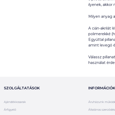
ilyenek, akkor
Milyen anyag a
A cián-akrilát
polimerekké (h
Egyúttal pilla
amint levegő é
Válassz pillan
használat érd
SZOLGÁLTATÁSOK
INFORMÁCIÓ
Ajándékkosarak
Áruházunk működ
Árfigyelő
Általános szerződési