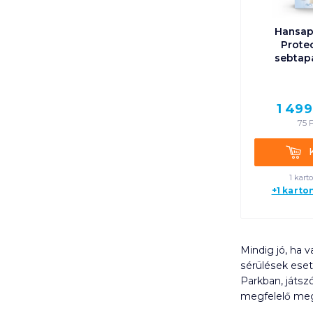
Hansap
Protec
sebtap
1 499
75
F
Kosá
1 kart
+1 karto
Mindig jó, ha 
sérülések eset
Parkban, játsz
megfelelő mego