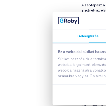
A sebtapasz a 
erednek az els
kiemelt figyel
ez a szín jele
és bor keverék
Beleegyezés
A görögök már 
reneszánsz id
összetételű kré
Ez a weboldal sütiket haszn
A profi sebgyó
Sütiket használunk a tartal
fertőtlenítése 
weboldalforgalmunk elemzésé
sterilizálás, va
weboldalhasználatra vonatko
számukra vagy az Ön által ha
A kötszerek fe
közül választh
nevéhez fűződi
A legelső sebt
Az anekdota sz
vagy megvágta 