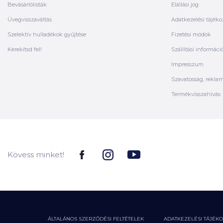
Bevásárlólisták
Elállási jog
Üvegvisszaváltás
Adatkezelési tájéko
Szelektív hulladékok gyűjtése
Fizetési módok
Kerekítsd fel!
Szállítási informáci
Impresszum
Szavatosság, rekla
Termékvisszahívás
Kövess minket!
ÁLTALÁNOS SZERZŐDÉSI FELTÉTELEK
ADATKEZELÉSI TÁJÉK