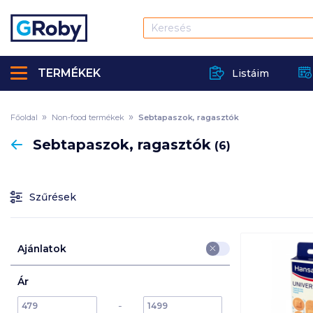
TERMÉKEK
Listáim
Főoldal
Non-food termékek
Sebtapaszok, ragasztók
Vissza
Sebtapaszok, ragasztók
(6)
Szűrések
Ajánlatok
Ár
min
max
max
-