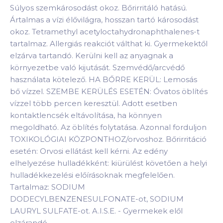
Súlyos szemkárosodást okoz. Bőrirritáló hatású.
Ártalmas a vízi élővilágra, hosszan tartó károsodást
okoz. Tetramethyl acetyloctahydronaphthalenes-t
tartalmaz. Allergiás reakciót válthat ki. Gyermekektől
elzárva tartandó. Kerülni kell az anyagnak a
környezetbe való kijutását. Szemvédő/arcvédő
használata kötelező. HA BŐRRE KERÜL: Lemosás
bő vízzel. SZEMBE KERÜLÉS ESETÉN: Óvatos öblítés
vízzel több percen keresztül. Adott esetben
kontaktlencsék eltávolítása, ha könnyen
megoldható. Az öblítés folytatása. Azonnal forduljon
TOXIKOLÓGIAI KÖZPONTHOZ/orvoshoz. Bőrirritáció
esetén: Orvosi ellátást kell kérni. Az edény
elhelyezése hulladékként: kiürülést követően a helyi
hulladékkezelési előírásoknak megfelelően.
Tartalmaz: SODIUM
DODECYLBENZENESULFONATE-ot, SODIUM
LAURYL SULFATE-ot. A.I.S.E. - Gyermekek elől
elzárandó.