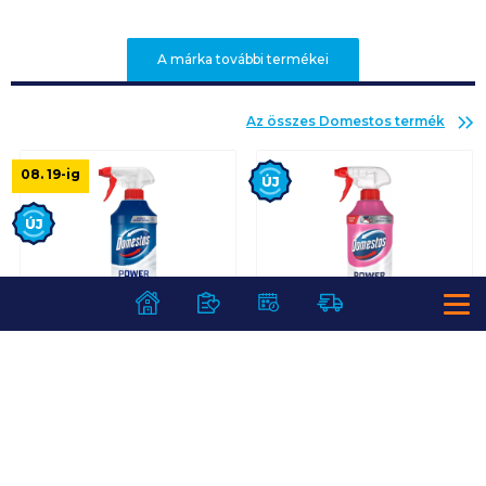
A márka további termékei
Az összes
Domestos
termék
Új
08. 19
-ig
Új
Domestos Power
Domestos Power
Foam WC és
Foam WC és
fürdőszoba tisztító
fürdőszoba tisztító
hab 435 ml artic
hab 650 ml floral
fresh
fresh
1 399
Ft /
db
2 199
Ft /
db