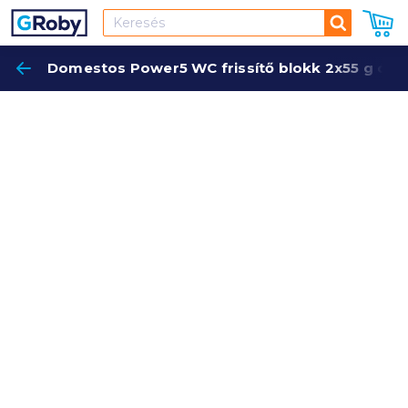
Keresés
Domestos Power5 WC frissítő blokk 2x55 g óce
Keres