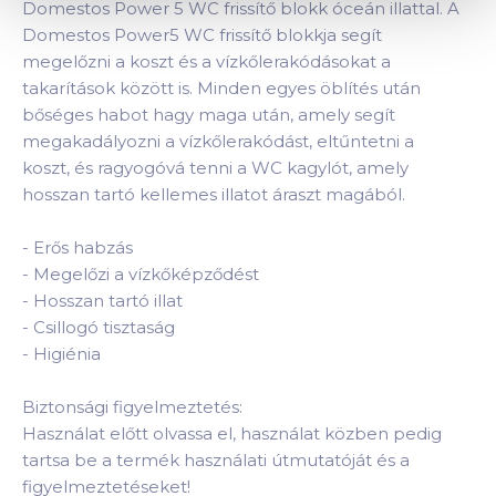
Domestos Power 5 WC frissítő blokk óceán illattal. A
Domestos Power5 WC frissítő blokkja segít
megelőzni a koszt és a vízkőlerakódásokat a
takarítások között is. Minden egyes öblítés után
bőséges habot hagy maga után, amely segít
megakadályozni a vízkőlerakódást, eltűntetni a
koszt, és ragyogóvá tenni a WC kagylót, amely
hosszan tartó kellemes illatot áraszt magából.
-
Erős habzás
-
Megelőzi a vízkőképződést
-
Hosszan tartó illat
-
Csillogó tisztaság
-
Higiénia
Biztonsági figyelmeztetés:
Használat előtt olvassa el, használat közben pedig
tartsa be a termék használati útmutatóját és a
figyelmeztetéseket!