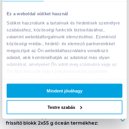
Domestos Power5 WC frissítő blokk 2x55 g óceán
Ez a weboldal sütiket használ
1 299
Ft /
db
Sütiket használunk a tartalmak és hirdetések személyre
Egységár:
11 809
Ft /
kg
Nettó eladási ár:
1 023
Ft /
db
(
27
% áfa)
szabásához, közösségi funkciók biztosításához,
valamint weboldalforgalmunk elemzéséhez. Ezenkívül
közösségi média-, hirdető- és elemező partnereinkkel
Kosárba
Kosárba
megosztjuk az Ön weboldalhasználatra vonatkozó
adatait, akik kombinálhatják az adatokat más olyan
adatokkal, amelyeket Ön adott meg számukra vagy az
A termék megszűnt
Ön által használt más szolgáltatásokból gyűjtöttek.
Mindent jóváhagy
Bevásárlólistához adom
Értesíts, ha olcsóbb!
Testre szabás
Termékleírás a(z)
Domestos Power5 WC
frissítő blokk 2x55 g óceán
termékhez: