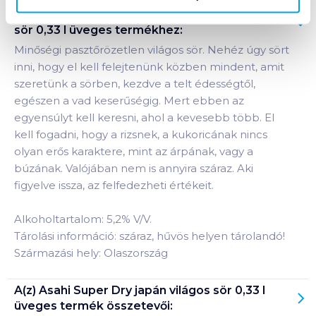
Termékleírás a(z)
Asahi Super Dry japán világos
sör 0,33 l üveges
termékhez:
Minőségi pasztőrözetlen világos sör. Nehéz úgy sört
inni, hogy el kell felejtenünk közben mindent, amit
szeretünk a sörben, kezdve a telt édességtől,
egészen a vad keserűségig. Mert ebben az
egyensúlyt kell keresni, ahol a kevesebb több. El
kell fogadni, hogy a rizsnek, a kukoricának nincs
olyan erős karaktere, mint az árpának, vagy a
búzának. Valójában nem is annyira száraz. Aki
figyelve issza, az felfedezheti értékeit.
Alkoholtartalom: 5,2% V/V.
Tárolási információ: száraz, hűvös helyen tárolandó!
Származási hely: Olaszország
A(z)
Asahi Super Dry japán világos sör 0,33 l
üveges
termék összetevői: