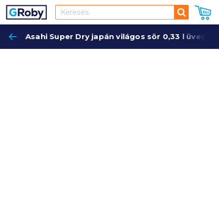
Keresés
Asahi Super Dry japán világos sör 0,33 l üveges
Keres