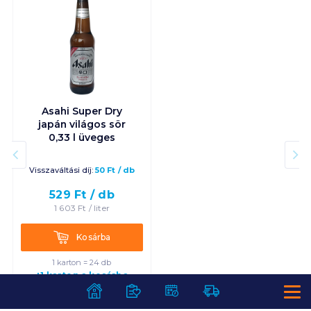
Asahi Super Dry
japán világos sör
0,33 l üveges
Visszaváltási díj:
50
Ft
/
db
529
Ft /
db
1 603
Ft /
liter
Kosárba
Kosárba
1 karton = 24 db
+1 karton a kosárba