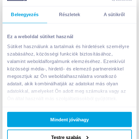
Beleegyezés
Részletek
A sütikről
Asahi Super Dry japán világos sör 0,33 l üveges
419
Ft /
db
Ez a weboldal sütiket használ
Egységár:
1 270
Ft /
liter
Sütiket használunk a tartalmak és hirdetések személyre
Nettó eladási ár:
330
Ft /
db
(
27
% áfa)
szabásához, közösségi funkciók biztosításához,
valamint weboldalforgalmunk elemzéséhez. Ezenkívül
közösségi média-, hirdető- és elemező partnereinkkel
Kosárba
Kosárba
megosztjuk az Ön weboldalhasználatra vonatkozó
adatait, akik kombinálhatják az adatokat más olyan
adatokkal, amelyeket Ön adott meg számukra vagy az
A termék megszűnt
Ön által használt más szolgáltatásokból gyűjtöttek.
Mindent jóváhagy
Bevásárlólistához adom
Értesíts, ha olcsóbb!
Testre szabás