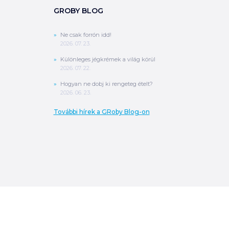
GROBY BLOG
Ne csak forrón idd!
2026. 07. 23.
Különleges jégkrémek a világ körül
2026. 07. 22.
Hogyan ne dobj ki rengeteg ételt?
2026. 06. 23.
További hírek a GRoby Blog-on
0
Ft
ÖSSZESEN