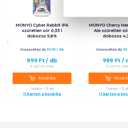
MONYO Cyber Rabbit IPA
MONYO Cherry He
szűretlen sör 0,33 l
Ale szűretlen sör
dobozos 5,8%
dobozos 4,
Visszaváltási díj:
50
Ft
/
db
Visszaváltási díj:
50
999
Ft /
db
999
Ft /
3 027
Ft /
liter
3 027
Ft /
lit
Kosárba
Kosárba
Kosárba
Kosár
1 karton = 12 db
1 karton = 12 d
+1 karton a kosárba
+1 karton a ko