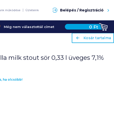
Keresés
Belépés / Regisztráció
unk működése
Üzleteink
0
Ft
Még nem választottál címet
ariaLabel
ariaLabel
Kosár tartalma
Kosár tartalma
 milk stout sör 0,33 l üveges 7,1%
s, ha olcsóbb!