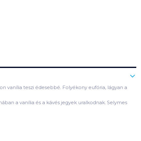
 vanília teszi édesebbé. Folyékony eufória, lágyan a
omában a vanília és a kávés jegyek uralkodnak. Selymes