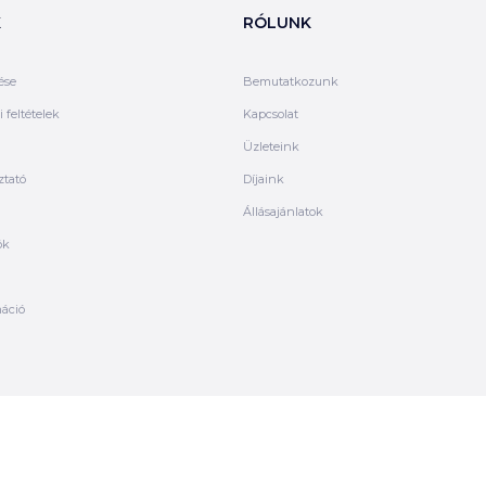
K
RÓLUNK
ése
Bemutatkozunk
 feltételek
Kapcsolat
Üzleteink
ztató
Díjaink
Állásajánlatok
ók
máció