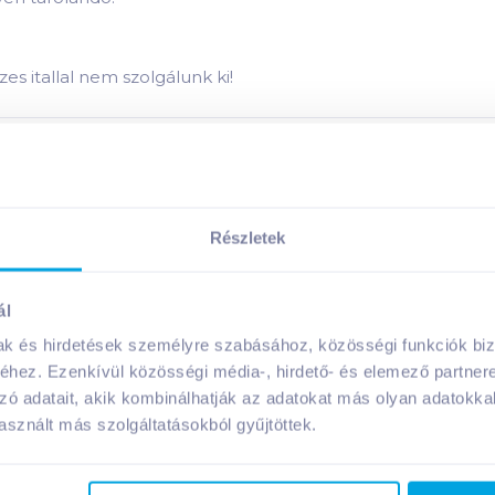
es itallal nem szolgálunk ki!
Megosztás
Részletek
ál
A márka további termékei
mak és hirdetések személyre szabásához, közösségi funkciók biz
hez. Ezenkívül közösségi média-, hirdető- és elemező partner
zó adatait, akik kombinálhatják az adatokat más olyan adatokka
sznált más szolgáltatásokból gyűjtöttek.