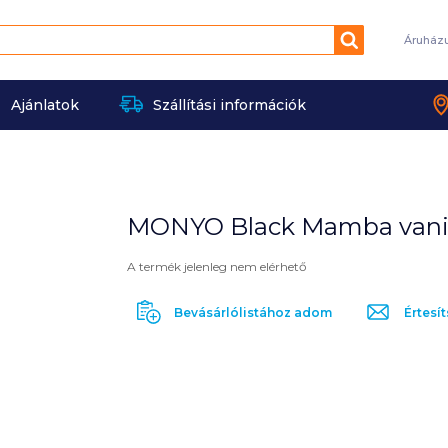
Keresés
Áruház
Ajánlatok
Szállítási információk
MONYO Black Mamba vanilla
A termék jelenleg nem elérhető
Bevásárlólistához adom
Értesít