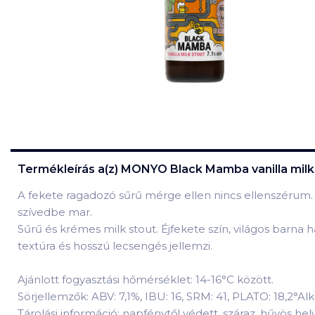
Termékleírás a(z)
MONYO Black Mamba vanilla milk s
A fekete ragadozó sűrű mérge ellen nincs ellenszérum. 
szívedbe mar.
Sűrű és krémes milk stout. Éjfekete szín, világos barna
textúra és hosszú lecsengés jellemzi.
Ajánlott fogyasztási hőmérséklet: 14-16°C között.
Sörjellemzők: ABV: 7,1%, IBU: 16, SRM: 41, PLATO: 18,2°Alk
Tárolási információ: napfénytől védett, száraz, hűvös he