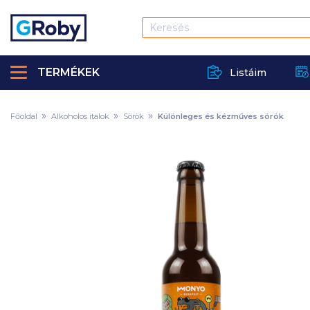
TERMÉKEK
Listáim
Főoldal
Alkoholos italok
Sörök
Különleges és kézműves sörök