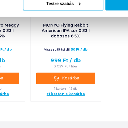
Testre szabás
ro Meggy
MONYO Flying Rabbit
 0,33 l
American IPA sör 0,33 l
3%
dobozos 6,5%
Ft
/
db
Visszaváltási díj:
50
Ft
/
db
db
999
Ft /
db
er
3 027
Ft /
liter
Kosárba
ba
Kosárba
b
1 karton = 12 db
sárba
+1 karton a kosárba