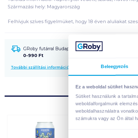
Származási hely: Magyarország
Felhívjuk szíves figyelmüket, hogy 18 éven aluliakat szesz
GRoby futárral Budapestre és környékére szállítható
0-990 Ft
Beleegyezés
További szállítási információk
Ez a weboldal sütiket haszn
Sütiket használunk a tartal
weboldalforgalmunk elemzésé
weboldalhasználatra vonatko
számukra vagy az Ön által ha