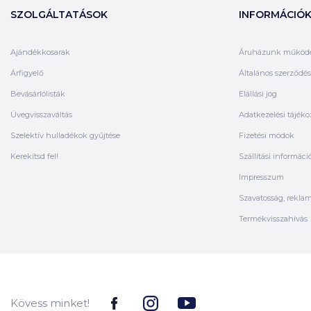
SZOLGÁLTATÁSOK
INFORMÁCIÓ
Ajándékkosarak
Áruházunk működ
Árfigyelő
Általános szerződési
Bevásárlólisták
Elállási jog
Üvegvisszaváltás
Adatkezelési tájéko
Szelektív hulladékok gyűjtése
Fizetési módok
Kerekítsd fel!
Szállítási informáci
Impresszum
Szavatosság, rekla
Termékvisszahívás
Kövess minket!