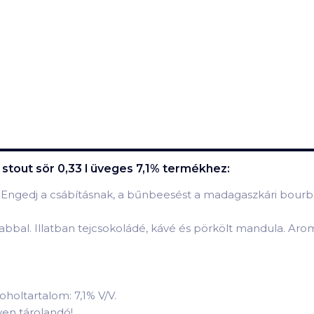
tout sör 0,33 l üveges 7,1%
termékhez:
Engedj a csábításnak, a bűnbeesést a madagaszkári bourbon
 habbal. Illatban tejcsokoládé, kávé és pörkölt mandula. Ar
oholtartalom: 7,1% V/V.
lyen tárolandó!