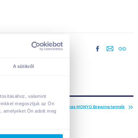
A sütikről
tosításához, valamint
A kosarad jelenleg üres.
einkkel megosztjuk az Ön
Az összes
MONYO Brewing
termék
Adj hozzá termékeket!
l, amelyeket Ön adott meg