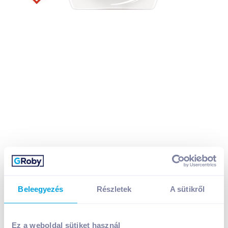
Beleegyezés
Részletek
A sütikről
Tomi Color Mandulatej folyékony mosószer 3 l 60
Ez a weboldal sütiket használ