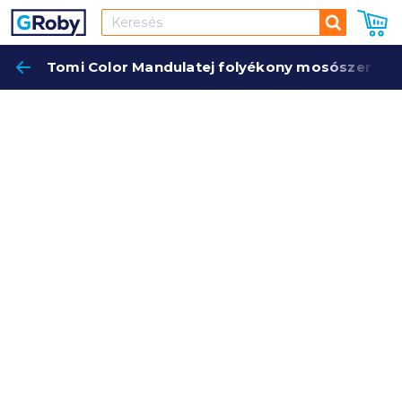
Keresés
Tomi Color Mandulatej folyékony mosószer 3 l
Keres