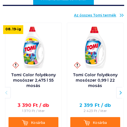
Az összes
Tomi
termék
08. 19
-ig
Tomi Color folyékony
Tomi Color folyékony
mosószer 2,475 l 55
mosószer 0,99 l 22
mosás
mosás
3 390
Ft /
db
2 399
Ft /
db
1 370
Ft /
liter
2 423
Ft /
liter
Kosárba
Kosárba
Kosárba
Kosárba