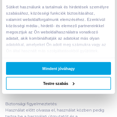
mosás
Sütiket használunk a tartalmak és hirdetések személyre
A termék jelenleg nem elérhető
szabásához, közösségi funkciók biztosításához,
valamint weboldalforgalmunk elemzéséhez. Ezenkívül
közösségi média-, hirdető- és elemező partnereinkkel
megosztjuk az Ön weboldalhasználatra vonatkozó
Bevásárlólistához adom
Értesíts, ha olcsóbb!
adatait, akik kombinálhatják az adatokat más olyan
adatokkal, amelyeket Ön adott meg számukra vagy az
Ön által használt más szolgáltatásokból gyűjtöttek.
Termékleírás a(z)
Tomi Color Mandulatej
folyékony mosószer 3 l 60 mosás
termékhez:
A Tomi Max Power hatékony összetevőinek
Mindent jóváhagy
köszönhetően a sok piszkos ruhát ragyogóan
tisztává és frissé varázsolja. Ki sokat mos, Tomival
Testre szabás
mos. A sok piszkos ruha ragyogóan tiszta és friss lesz.
Gyapjú és selyem textíliák mosására nem alkalmas!
Biztonsági figyelmeztetés:
Használat előtt olvassa el, használat közben pedig
tartsa be a használati útmutatót és a