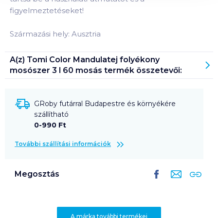
figyelmeztetéseket!
Származási hely: Ausztria
A(z)
Tomi Color Mandulatej folyékony
mosószer 3 l 60 mosás
termék összetevői:
GRoby futárral Budapestre és környékére
szállítható
0-990 Ft
További szállítási információk
Megosztás
A márka további termékei