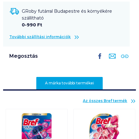
GRoby futárral Budapestre és környékére
szállítható
0-990 Ft
További szállítási információk
Megosztás
A márka további termékei
Az összes
Bref
termék