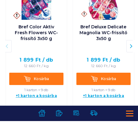
Bref Color Aktiv
Bref Deluxe Delicate
Fresh Flowers WC-
Magnolia WC-frissítő
frissítő 3x50 g
3x50 g
1 899
Ft /
db
1 899
Ft /
db
12 660
Ft /
kg
12 660
Ft /
kg
Kosárba
Kosárba
Kosárba
Kosárba
1 karton = 9 db
1 karton = 9 db
+1 karton a kosárba
+1 karton a kosárba