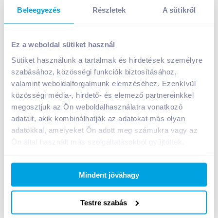
Beleegyezés
Részletek
A sütikről
Bref Power Aktiv Gel Lemon WC tisztítószer 700 ml
Ez a weboldal sütiket használ
A termék jelenleg nem elérhető
Sütiket használunk a tartalmak és hirdetések személyre
szabásához, közösségi funkciók biztosításához,
valamint weboldalforgalmunk elemzéséhez. Ezenkívül
Bevásárlólistához adom
Értesíts, ha olcsóbb!
közösségi média-, hirdető- és elemező partnereinkkel
megosztjuk az Ön weboldalhasználatra vonatkozó
adatait, akik kombinálhatják az adatokat más olyan
Termékleírás a(z)
Bref Power Aktiv Gel Lemon
adatokkal, amelyeket Ön adott meg számukra vagy az
WC tisztítószer 700 ml
termékhez:
Ön által használt más szolgáltatásokból gyűjtöttek.
Power Aktiv WC Tisztító Gel Lemon biztosítja a
higiénikusan tiszta és csillogó WC-t, hatékonyan
távolítja el a szennyeződéseket, megakadályozza a
Mindent jóváhagy
vízkő lerakódását. Használata után friss és hosszan
tartó kellemes illatot hagy maga után.
Testre szabás
Gyermekbiztos zár: A nyitáshoz nyomja meg