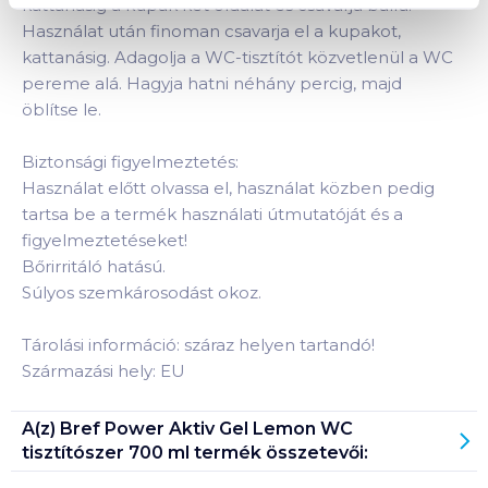
kattanásig a kupak két oldalát és csavarja balra.
Használat után finoman csavarja el a kupakot,
kattanásig. Adagolja a WC-tisztítót közvetlenül a WC
pereme alá. Hagyja hatni néhány percig, majd
öblítse le.
Biztonsági figyelmeztetés:
Használat előtt olvassa el, használat közben pedig
tartsa be a termék használati útmutatóját és a
figyelmeztetéseket!
Bőrirritáló hatású.
Súlyos szemkárosodást okoz.
Tárolási információ: száraz helyen tartandó!
Származási hely: EU
A(z)
Bref Power Aktiv Gel Lemon WC
tisztítószer 700 ml
termék összetevői: