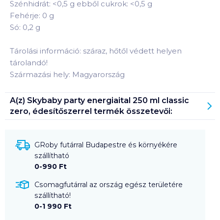
Szénhidrát: <0,5 g ebből cukrok: <0,5 g
Fehérje: 0 g
Só: 0,2 g
Tárolási információ: száraz, hőtől védett helyen
tárolandó!
Származási hely: Magyarország
A(z)
Skybaby party energiaital 250 ml classic
zero, édesítőszerrel
termék összetevői:
GRoby futárral Budapestre és környékére
szállítható
0-990 Ft
Csomagfutárral az ország egész területére
szállítható!
0-1 990 Ft