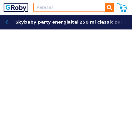
Keresés
Skybaby party energiaital 250 ml classic zero, é
Keres