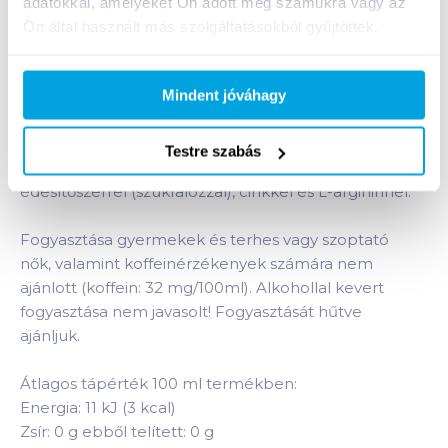
adatokkal, amelyeket Ön adott meg számukra vagy az
Ön által használt más szolgáltatásokból gyűjtöttek.
Termékleírás a(z)
Skybaby party energiaital 250
ml classic zero, édesítőszerrel
termékhez:
Mindent jóváhagy
A Skybaby Energy Drink Classic Zero - tuttifrutti és
kékszőlő ízű, koffeintartalmú, vitaminozott,
Testre szabás
pasztőrözött szénsavas, alkoholmentes ital
édesítőszerrel (szukralózzal), cinkkel és L-argininnel.
Fogyasztása gyermekek és terhes vagy szoptató
nők, valamint koffeinérzékenyek számára nem
ajánlott (koffein: 32 mg/100ml). Alkohollal kevert
fogyasztása nem javasolt! Fogyasztását hűtve
ajánljuk.
Átlagos tápérték 100 ml termékben:
Energia: 11 kJ (3 kcal)
Zsír: 0 g ebből telített: 0 g