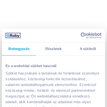
Beleegyezés
Részletek
A sütikről
Ez a weboldal sütiket használ
Skybaby party energiaital 250 ml classic zero,
Sütiket használunk a tartalmak és hirdetések személyre
édesítőszerrel
szabásához, közösségi funkciók biztosításához,
valamint weboldalforgalmunk elemzéséhez. Ezenkívül
A termék jelenleg nem elérhető
közösségi média-, hirdető- és elemező partnereinkkel
megosztjuk az Ön weboldalhasználatra vonatkozó
adatait, akik kombinálhatják az adatokat más olyan
Bevásárlólistához adom
Értesíts, ha olcsóbb!