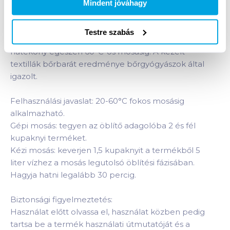
és illatanyag mentes mosási fertőtlenítő a
Mindent jóváhagy
higiénikusan tiszta és hosszantartó friss illatú
ruhákért – baba és gyerekruhákhoz is. A mosógépet
Testre szabás
is fertőtleníti. 15 mosáshoz elegendő. Hideg vízben is
hatékony egészen 60°C-os mosásig. A kezelt
textillák bőrbarát eredménye bőrgyógyászok által
igazolt.
Felhasználási javaslat: 20-60°C fokos mosásig
alkalmazható.
Gépi mosás: tegyen az öblítő adagolóba 2 és fél
kupaknyi terméket.
Kézi mosás: keverjen 1,5 kupaknyit a termékből 5
liter vízhez a mosás legutolsó öblítési fázisában.
Hagyja hatni legalább 30 percig.
Biztonsági figyelmeztetés:
Használat előtt olvassa el, használat közben pedig
tartsa be a termék használati útmutatóját és a