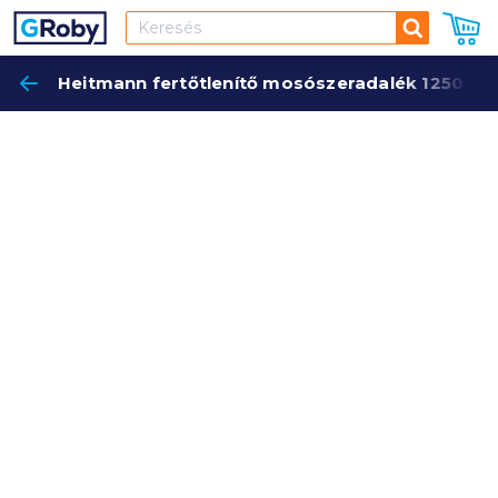
Keresés
Heitmann fertőtlenítő mosószeradalék 1250 ml 
Keres