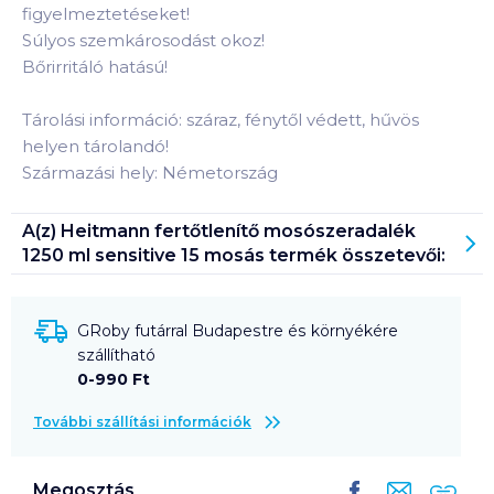
figyelmeztetéseket!
Súlyos szemkárosodást okoz!
Bőrirritáló hatású!
Tárolási információ: száraz, fénytől védett, hűvös
helyen tárolandó!
Származási hely: Németország
A(z)
Heitmann fertőtlenítő mosószeradalék
1250 ml sensitive 15 mosás
termék összetevői:
GRoby futárral Budapestre és környékére
szállítható
0-990 Ft
További szállítási információk
Megosztás