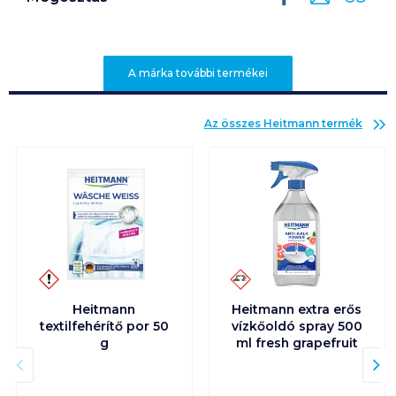
A márka további termékei
Az összes
Heitmann
termék
Heitmann
Heitmann extra erős
textilfehérítő por 50
vízkőoldó spray 500
g
ml fresh grapefruit