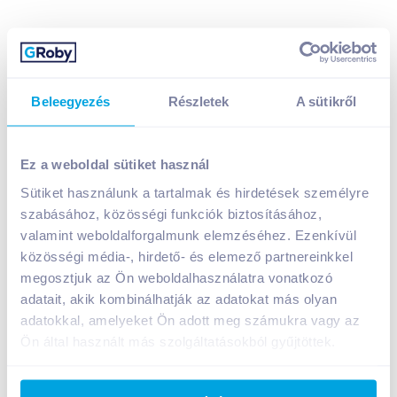
Beleegyezés
Részletek
A sütikről
Heitmann fertőtlenítő mosószeradalék 1250 ml
sensitive 15 mosás
Ez a weboldal sütiket használ
A termék jelenleg nem elérhető
Sütiket használunk a tartalmak és hirdetések személyre
szabásához, közösségi funkciók biztosításához,
valamint weboldalforgalmunk elemzéséhez. Ezenkívül
Bevásárlólistához adom
Értesíts, ha olcsóbb!
közösségi média-, hirdető- és elemező partnereinkkel
megosztjuk az Ön weboldalhasználatra vonatkozó
adatait, akik kombinálhatják az adatokat más olyan
Termékleírás a(z)
Heitmann fertőtlenítő
adatokkal, amelyeket Ön adott meg számukra vagy az
mosószeradalék 1250 ml sensitive 15
Ön által használt más szolgáltatásokból gyűjtöttek.
mosás
termékhez:
A Heitmann fertőtlenítő mosószeradalék színezék-