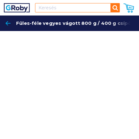
Keresés
Füles-féle vegyes vágott 800 g / 400 g csípős
Keres