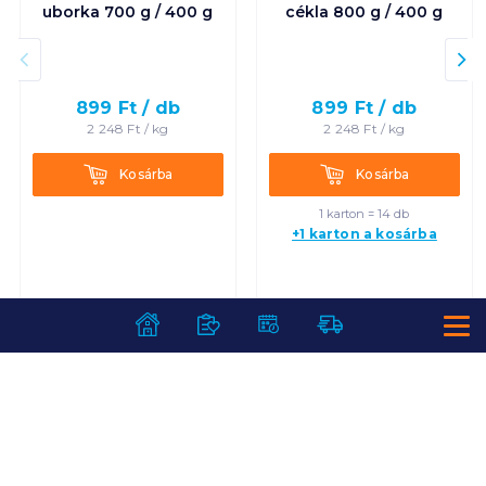
uborka 700 g / 400 g
cékla 800 g / 400 g
899
Ft /
db
899
Ft /
db
2 248
Ft /
kg
2 248
Ft /
kg
Kosárba
Kosárba
Kosárba
Kosárba
1 karton = 14 db
+1 karton a kosárba
SZOLGÁLTATÁSOK
Ajándékkosarak