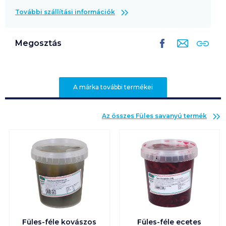
További szállítási információk
Megosztás
A márka további termékei
Az összes
Füles savanyú
termék
Füles-féle kovászos
Füles-féle ecetes