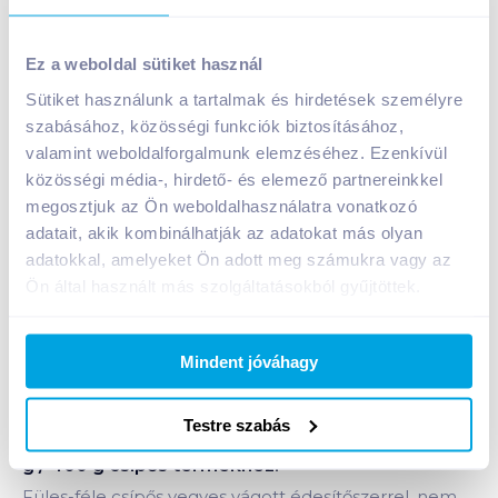
Füles-féle vegyes vágott 800 g / 400 g csípős
Ez a weboldal sütiket használ
849
Ft /
db
Sütiket használunk a tartalmak és hirdetések személyre
Egységár:
2 123
Ft /
kg
szabásához, közösségi funkciók biztosításához,
Nettó eladási ár:
669
Ft /
db
(
27
% áfa)
valamint weboldalforgalmunk elemzéséhez. Ezenkívül
közösségi média-, hirdető- és elemező partnereinkkel
Kosárba
megosztjuk az Ön weboldalhasználatra vonatkozó
Kosárba
adatait, akik kombinálhatják az adatokat más olyan
adatokkal, amelyeket Ön adott meg számukra vagy az
Ön által használt más szolgáltatásokból gyűjtöttek.
Bevásárlólistához adom
Értesíts, ha olcsóbb!
Mindent jóváhagy
Testre szabás
Termékleírás a(z)
Füles-féle vegyes vágott 800
g / 400 g csípős
termékhez:
Füles-féle csípős vegyes vágott édesítőszerrel, nem