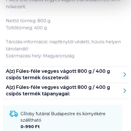
hőkezelt.
Nettó tömeg: 800 g
Töltőtömeg: 400 g
Tárolási információ: napfénytől védett, hűvös helyen
tárolandó!
Származási hely: Magyarország
A(z)
Füles-féle vegyes vágott 800 g / 400 g
csípős
termék összetevői:
A(z)
Füles-féle vegyes vágott 800 g / 400 g
csípős
termék tápanyagai:
GRoby futárral Budapestre és környékére
szállítható
0-990 Ft