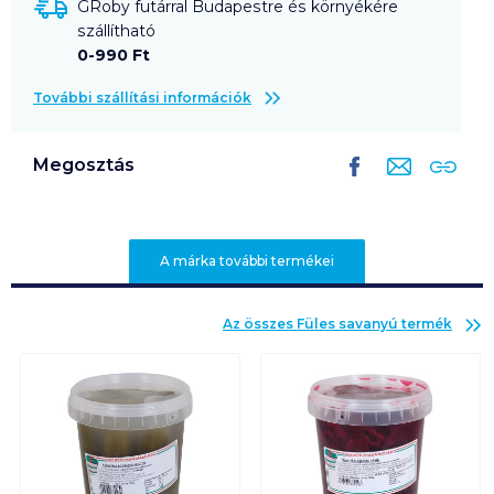
GRoby futárral Budapestre és környékére
szállítható
0-990 Ft
További szállítási információk
Megosztás
A márka további termékei
Az összes
Füles savanyú
termék