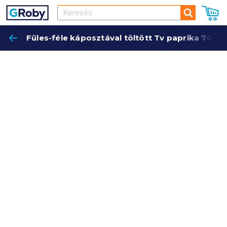
Keresés
Füles-féle káposztával töltött Tv paprika 700 
Keres