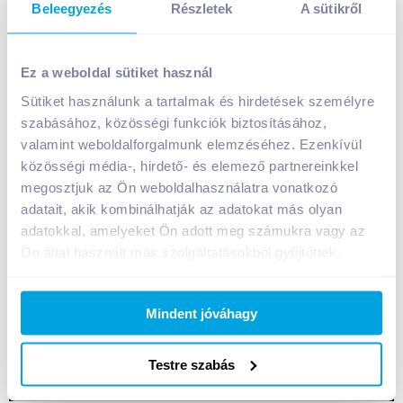
Beleegyezés
Részletek
A sütikről
Füles-féle káposztával töltött Tv paprika 700 g / 400
g csemege
Ez a weboldal sütiket használ
1 199
Ft /
db
Sütiket használunk a tartalmak és hirdetések személyre
szabásához, közösségi funkciók biztosításához,
Egységár:
2 998
Ft /
kg
Nettó eladási ár:
944
Ft /
db
(
27
% áfa)
valamint weboldalforgalmunk elemzéséhez. Ezenkívül
közösségi média-, hirdető- és elemező partnereinkkel
megosztjuk az Ön weboldalhasználatra vonatkozó
Kosárba
Kosárba
adatait, akik kombinálhatják az adatokat más olyan
adatokkal, amelyeket Ön adott meg számukra vagy az
Ön által használt más szolgáltatásokból gyűjtöttek.
A termék megszűnt
Mindent jóváhagy
Bevásárlólistához adom
Értesíts, ha olcsóbb!
Testre szabás