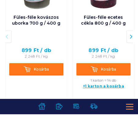
Füles-féle kovászos
Füles-féle ecetes
uborka 700 g / 400 g
cékla 800 g / 400 g
899
Ft /
db
899
Ft /
db
2 248
Ft /
kg
2 248
Ft /
kg
Kosárba
Kosárba
Kosárba
Kosárba
1 karton = 14 db
+1 karton a kosárba