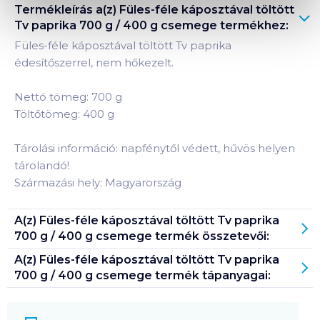
Termékleírás a(z)
Füles-féle káposztával töltött
Tv paprika 700 g / 400 g csemege
termékhez:
Füles-féle káposztával töltött Tv paprika
édesítőszerrel, nem hőkezelt.
Nettó tömeg: 700 g
Töltőtömeg: 400 g
Tárolási információ: napfénytől védett, hűvös helyen
tárolandó!
Származási hely: Magyarország
A(z)
Füles-féle káposztával töltött Tv paprika
700 g / 400 g csemege
termék összetevői:
A(z)
Füles-féle káposztával töltött Tv paprika
700 g / 400 g csemege
termék tápanyagai: