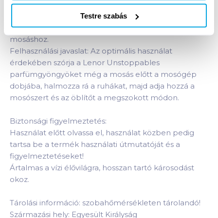
nyugtató hatású jázmin és a pompás vanília illatát
szeretnék magukon érezni, azoknak ajánljuk az
Testre szabás
Unstoppables Dreams parfümgyöngyöket
mosáshoz.
Felhasználási javaslat: Az optimális használat
érdekében szórja a Lenor Unstoppables
parfümgyöngyöket még a mosás előtt a mosógép
dobjába, halmozza rá a ruhákat, majd adja hozzá a
mosószert és az öblítőt a megszokott módon.
Biztonsági figyelmeztetés:
Használat előtt olvassa el, használat közben pedig
tartsa be a termék használati útmutatóját és a
figyelmeztetéseket!
Ártalmas a vízi élővilágra, hosszan tartó károsodást
okoz.
Tárolási információ: szobahőmérsékleten tárolandó!
Származási hely: Egyesült Királyság