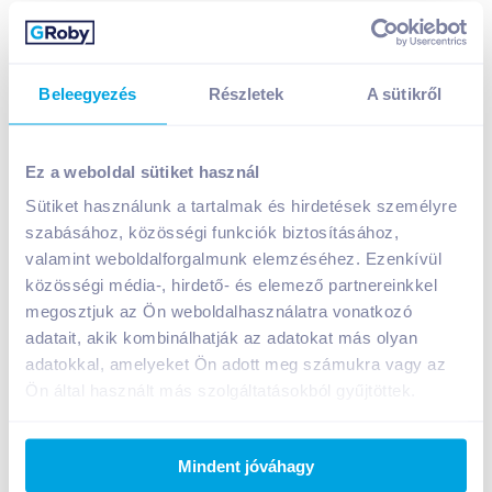
Beleegyezés
Részletek
A sütikről
Lenor Unstoppables parfümgyöngyök 210 g dreams
A termék jelenleg nem elérhető
Ez a weboldal sütiket használ
Sütiket használunk a tartalmak és hirdetések személyre
szabásához, közösségi funkciók biztosításához,
Bevásárlólistához adom
Értesíts, ha olcsóbb!
valamint weboldalforgalmunk elemzéséhez. Ezenkívül
közösségi média-, hirdető- és elemező partnereinkkel
megosztjuk az Ön weboldalhasználatra vonatkozó
adatait, akik kombinálhatják az adatokat más olyan
Termékleírás a(z)
Lenor Unstoppables
adatokkal, amelyeket Ön adott meg számukra vagy az
parfümgyöngyök 210 g dreams
termékhez:
Ön által használt más szolgáltatásokból gyűjtöttek.
A Lenor Unstoppables friss illata minden mosás
alkalmával akár 12 héten át kirobbanó frissességet
kölcsönöz a ruháknak (tárolt ruhák esetén), így
Mindent jóváhagy
mindig érezheti rajtuk kedvenc illatát. Akik a