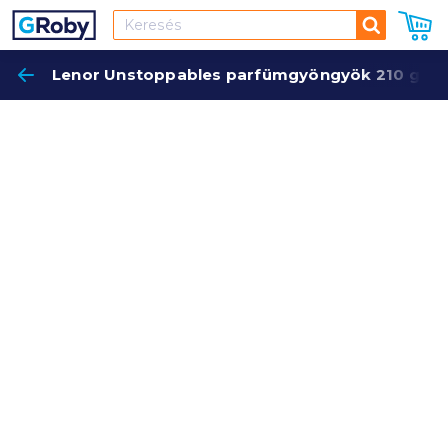
Keresés
Lenor Unstoppables parfümgyöngyök 210 g d
Keres