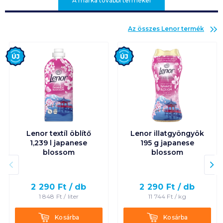
A márka további termékei
Az összes
Lenor
termék
Új
Új
Lenor textíl öblítő
Lenor illatgyöngyök
1,239 l japanese
195 g japanese
blossom
blossom
2 290
Ft /
db
2 290
Ft /
db
1 848
Ft /
liter
11 744
Ft /
kg
Kosárba
Kosárba
Kosárba
Kosárba