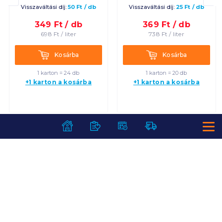
Visszaváltási díj:
50
Ft
/
db
Visszaváltási díj:
25
Ft
/
db
349
Ft /
db
369
Ft /
db
698
Ft /
liter
738
Ft /
liter
Kosárba
Kosárba
Kosárba
Kosárba
1 karton = 24 db
1 karton = 20 db
+1 karton a kosárba
+1 karton a kosárba
SZOLGÁLTATÁSOK
Ajándékkosarak
INFORMÁCIÓK
Árfigyelő
Áruházunk működése
Bevásárlólisták