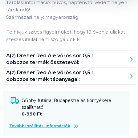
Tárolási információ: hűvös, napfénytől védett helyen
tárolandó!
Származási hely: Magyarország
Felhívjuk szíves figyelmüket, hogy 18 éven aluliakat
szeszes itallal nem szolgálunk ki!
A(z)
Dreher Red Ale vörös sör 0,5 l
dobozos
termék összetevői:
A(z)
Dreher Red Ale vörös sör 0,5 l
dobozos
termék tápanyagai:
GRoby futárral Budapestre és környékére
szállítható
0-990 Ft
További szállítási információk