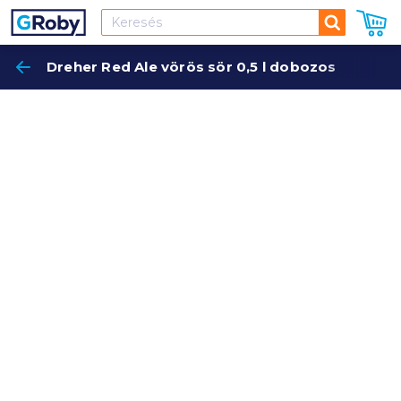
Keresés
Dreher Red Ale vörös sör 0,5 l dobozos
Keres