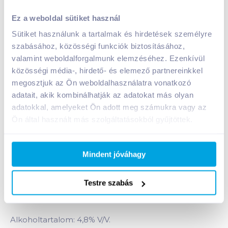
Dreher Red Ale vörös sör 0,5 l dobozos
Ez a weboldal sütiket használ
A termék jelenleg nem elérhető
Sütiket használunk a tartalmak és hirdetések személyre
szabásához, közösségi funkciók biztosításához,
valamint weboldalforgalmunk elemzéséhez. Ezenkívül
Bevásárlólistához adom
Értesíts, ha olcsóbb!
közösségi média-, hirdető- és elemező partnereinkkel
megosztjuk az Ön weboldalhasználatra vonatkozó
adatait, akik kombinálhatják az adatokat más olyan
adatokkal, amelyeket Ön adott meg számukra vagy az
Termékleírás a(z)
Dreher Red Ale vörös sör 0,5 l
Ön által használt más szolgáltatásokból gyűjtöttek.
dobozos
termékhez:
A Dreher Red Ale egy könnyen iható, ale típusú,
szűrt, sörkülönlegesség, melynek karakterességét
Mindent jóváhagy
karamellás, malátás, pörkölt aroma egészíti ki. Ízét
háromféle komló (kazbek, citra, és chinook),
megjelenését a látványos vöröses-barna szín és a
Testre szabás
krémszínű habkorona teszi vonzóvá.
Alkoholtartalom: 4,8% V/V.