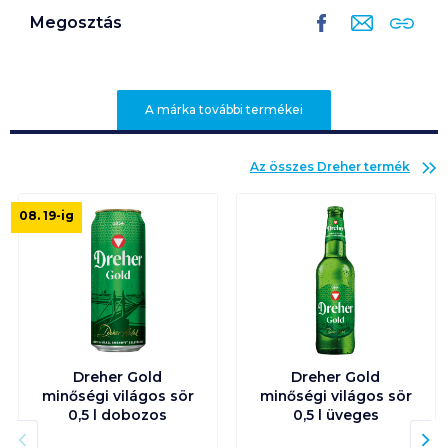
Megosztás
A márka további termékei
Az összes
Dreher
termék
08. 19
-ig
Dreher Gold
Dreher Gold
minőségi világos sör
minőségi világos sör
0,5 l dobozos
0,5 l üveges