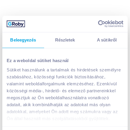
Beleegyezés
Részletek
A sütikről
Ez a weboldal sütiket használ
Sütiket használunk a tartalmak és hirdetések személyre
Perwoll Care&Refresh folyékony mosószer 2,7 l
szabásához, közösségi funkciók biztosításához,
szintetikus, kevert szálas textilhez
valamint weboldalforgalmunk elemzéséhez. Ezenkívül
A termék jelenleg nem elérhető
közösségi média-, hirdető- és elemező partnereinkkel
megosztjuk az Ön weboldalhasználatra vonatkozó
adatait, akik kombinálhatják az adatokat más olyan
adatokkal, amelyeket Ön adott meg számukra vagy az
Bevásárlólistához adom
Értesíts, ha olcsóbb!
Ön által használt más szolgáltatásokból gyűjtöttek.