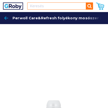
Keresés
Perwoll Care&Refresh folyékony mosószer 2,7 l s
Keres