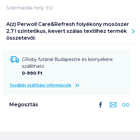
Származási hely: EU
A(z)
Perwoll Care&Refresh folyékony mosószer
2,7 l szintetikus, kevert szálas textilhez
termék
összetevői:
GRoby futárral Budapestre és környékére
szállítható
0-990 Ft
További szállítási információk
Megosztás