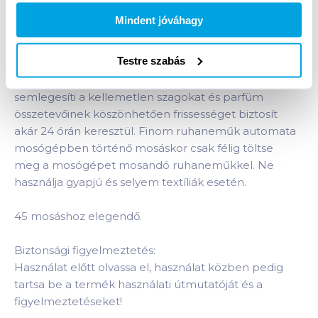
Termékleírás a(z)
Perwoll Care&Refresh
Mindent jóváhagy
folyékony mosószer 2,7 l szintetikus, kevert
szálas textilhez
termékhez:
Testre szabás
Finommosószer minden kevert és szintetikus
textíliához. Frissen mosott ruháin viselés közben
semlegesíti a kellemetlen szagokat és parfüm
összetevőinek köszönhetően frissességet biztosít
akár 24 órán keresztül. Finom ruhaneműk automata
mosógépben történő mosáskor csak félig töltse
meg a mosógépet mosandó ruhaneműkkel. Ne
használja gyapjú és selyem textíliák esetén.
45 mosáshoz elegendő.
Biztonsági figyelmeztetés:
Használat előtt olvassa el, használat közben pedig
tartsa be a termék használati útmutatóját és a
figyelmeztetéseket!