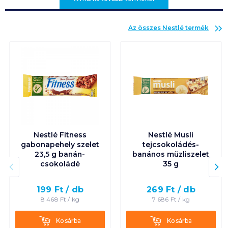
Az összes
Nestlé
termék
Nestlé Fitness
Nestlé Musli
gabonapehely szelet
tejcsokoládés-
23,5 g banán-
banános müzliszelet
csokoládé
35 g
199
Ft /
db
269
Ft /
db
8 468
Ft /
kg
7 686
Ft /
kg
Kosárba
Kosárba
Kosárba
Kosárba