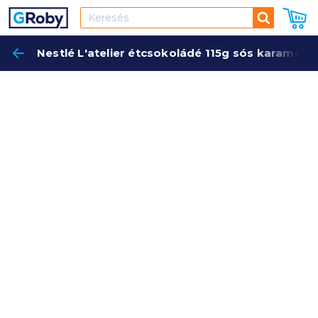
Keresés
Nestlé L'atelier étcsokoládé 115g sós karamell(Sz
Keres