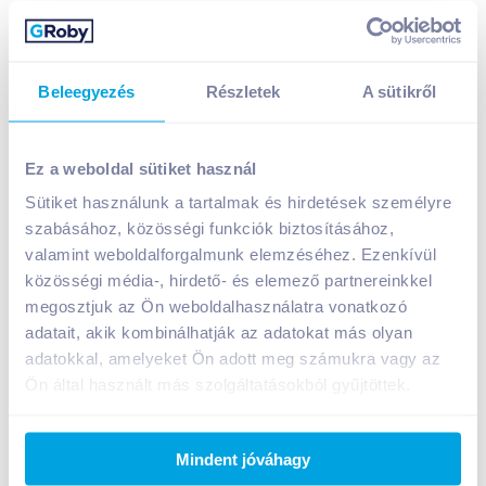
Beleegyezés
Részletek
A sütikről
Nestlé L'atelier étcsokoládé 115g sós
karamell(Szav.idő:19.10.31.)
Ez a weboldal sütiket használ
A termék jelenleg nem elérhető
Sütiket használunk a tartalmak és hirdetések személyre
szabásához, közösségi funkciók biztosításához,
valamint weboldalforgalmunk elemzéséhez. Ezenkívül
Bevásárlólistához adom
Értesíts, ha olcsóbb!
közösségi média-, hirdető- és elemező partnereinkkel
megosztjuk az Ön weboldalhasználatra vonatkozó
adatait, akik kombinálhatják az adatokat más olyan
adatokkal, amelyeket Ön adott meg számukra vagy az
Termékleírás a(z)
Nestlé L'atelier étcsokoládé
115g sós karamell(Szav.idő:19.10.31.)
termékhez:
Ön által használt más szolgáltatásokból gyűjtöttek.
AZ AKCIÓS ÁR A KÉSZLET EREJÉIG ÉRVÉNYES!
Mindent jóváhagy
Étcsokoládé karamelldarabokkal. Intenzív