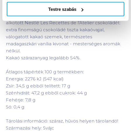
étcsokoládé és a ropogós sós karamella-darabok
különleges kombinációja a kényeztető ízélményért.
Testre szabás
Fedezze fel a legjobb minőségű összetevőkből
alkotott Nestlé Les Recettes de l'Atelier csokoládét:
extra finomságú csokoládé tiszta kakaóvajjal,
válogatott kakaó szemek, természetes
madagaszkári vanília kivonat - mesterséges aromák
nélkül.
Kakaó szárazanyag legalább 54%.
Átlagos tápérték 100 g termékben:
Energia: 2276 kJ (547 kcal)
Zsír: 34,5 g ebből telített: 17 g
Szénhidrát: 47,2 g ebből cukrok: 44 g
Fehérje: 7,8 g
Só: 0,4 g
Tárolási információ: száraz, hűvös helyen tárolandó!
Származási hely: Svájc