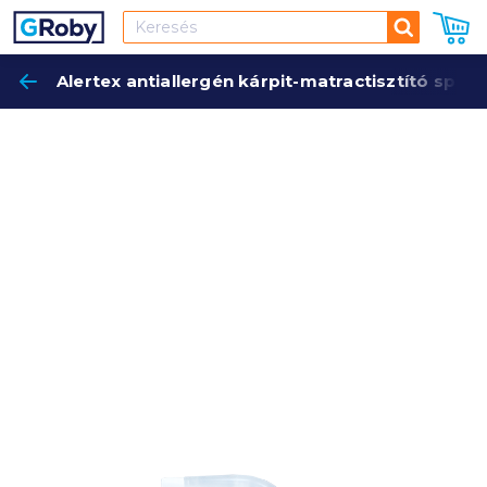
Keresés
Alertex antiallergén kárpit-matractisztító spray
Keres