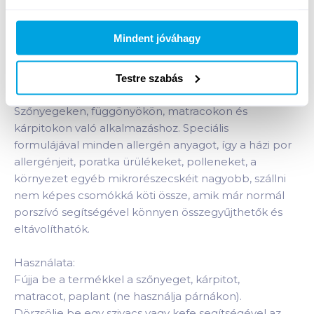
Termékleírás a(z)
Alertex antiallergén kárpit-
Mindent jóváhagy
matractisztító spray 500 ml
termékhez:
Alertex antiallergén kárpit-matractisztító.
Semlegesíti az allergia kiváltó okait! Nem káros az
Testre szabás
emberi szervezetre és a háziállatokra!
Szőnyegeken, függönyökön, matracokon és
kárpitokon való alkalmazáshoz. Speciális
formulájával minden allergén anyagot, így a házi por
allergénjeit, poratka ürülékeket, polleneket, a
környezet egyéb mikrorészecskéit nagyobb, szállni
nem képes csomókká köti össze, amik már normál
porszívó segítségével könnyen összegyűjthetők és
eltávolíthatók.
Használata:
Fújja be a termékkel a szőnyeget, kárpitot,
matracot, paplant (ne használja párnákon).
Dörzsölje be egy szivacs vagy kefe segítségével az