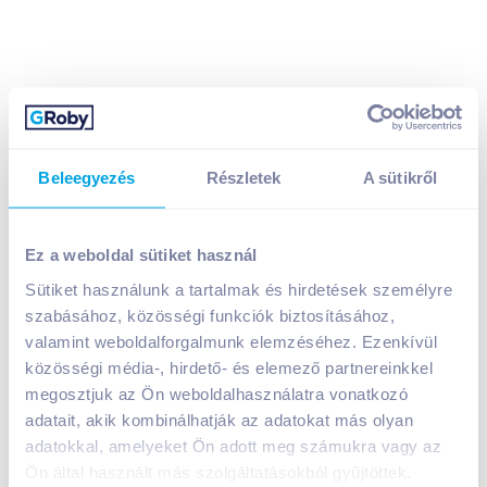
Beleegyezés
Részletek
A sütikről
Ez a weboldal sütiket használ
Sütiket használunk a tartalmak és hirdetések személyre
Alertex antiallergén kárpit-matractisztító spray 500
ml
szabásához, közösségi funkciók biztosításához,
valamint weboldalforgalmunk elemzéséhez. Ezenkívül
A termék jelenleg nem elérhető
közösségi média-, hirdető- és elemező partnereinkkel
megosztjuk az Ön weboldalhasználatra vonatkozó
adatait, akik kombinálhatják az adatokat más olyan
Bevásárlólistához adom
Értesíts, ha olcsóbb!
adatokkal, amelyeket Ön adott meg számukra vagy az
Ön által használt más szolgáltatásokból gyűjtöttek.