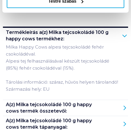
Testre szabás
Bevásárlólistához adom
Értesíts, ha olcsóbb!
Termékleírás a(z)
Milka tejcsokoládé 100 g
happy cows
termékhez:
Milka Happy Cows alpesi tejcsokoládé fehér
csokoládéval.
Alpesi tej felhasználásával készült tejcsokoládé
(85%) fehér csokoládéval (15%).
Tárolási információ: száraz, hűvös helyen tárolandó!
Származási hely: EU
A(z)
Milka tejcsokoládé 100 g happy
cows
termék összetevői:
A(z)
Milka tejcsokoládé 100 g happy
cows
termék tápanyagai: