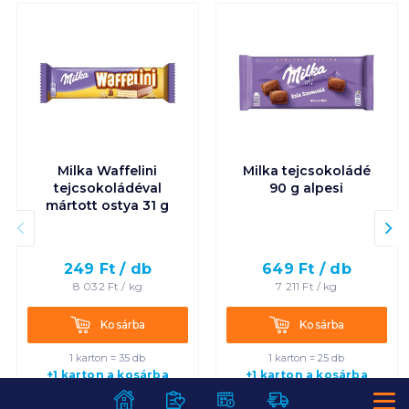
Milka Waffelini
Milka tejcsokoládé
tejcsokoládéval
90 g alpesi
mártott ostya 31 g
249
Ft /
db
649
Ft /
db
8 032
Ft /
kg
7 211
Ft /
kg
Kosárba
Kosárba
Kosárba
Kosárba
1 karton = 35 db
1 karton = 25 db
+1 karton a kosárba
+1 karton a kosárba