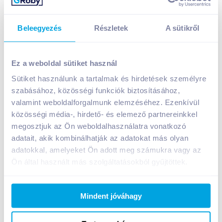
Beleegyezés
Részletek
A sütikről
Ez a weboldal sütiket használ
Sütiket használunk a tartalmak és hirdetések személyre
Milka tejcsokoládé 100 g happy cows
szabásához, közösségi funkciók biztosításához,
649
Ft /
db
valamint weboldalforgalmunk elemzéséhez. Ezenkívül
közösségi média-, hirdető- és elemező partnereinkkel
Egységár:
6 490
Ft /
kg
megosztjuk az Ön weboldalhasználatra vonatkozó
Nettó eladási ár:
511
Ft /
db
(
27
% áfa)
adatait, akik kombinálhatják az adatokat más olyan
adatokkal, amelyeket Ön adott meg számukra vagy az
Kosárba
Kosárba
Ön által használt más szolgáltatásokból gyűjtöttek.
Mindent jóváhagy
A termék megszűnt