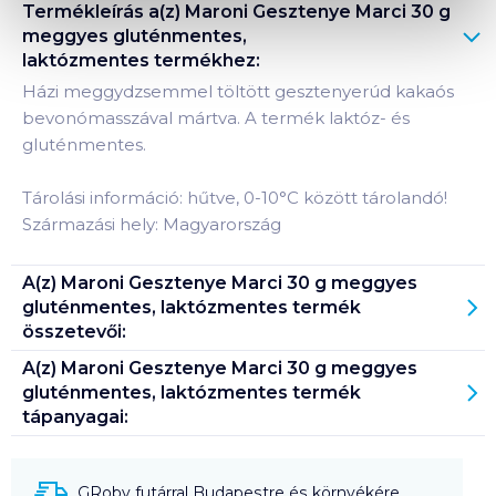
Termékleírás a(z)
Maroni Gesztenye Marci 30 g
meggyes gluténmentes,
laktózmentes
termékhez:
Házi meggydzsemmel töltött gesztenyerúd kakaós
bevonómasszával mártva. A termék laktóz- és
gluténmentes.
Tárolási információ: hűtve, 0-10°C között tárolandó!
Származási hely: Magyarország
A(z)
Maroni Gesztenye Marci 30 g meggyes
gluténmentes, laktózmentes
termék
összetevői:
A(z)
Maroni Gesztenye Marci 30 g meggyes
gluténmentes, laktózmentes
termék
tápanyagai:
GRoby futárral Budapestre és környékére