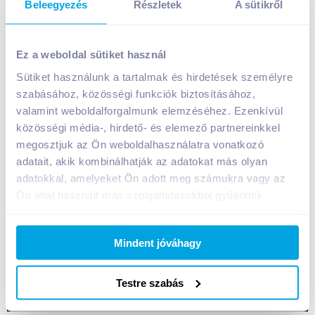
Beleegyezés
Részletek
A sütikről
Maroni Gesztenye Marci 30 g meggyes
gluténmentes, laktózmentes
Ez a weboldal sütiket használ
199
Ft /
db
Sütiket használunk a tartalmak és hirdetések személyre
szabásához, közösségi funkciók biztosításához,
Egységár:
6 633
Ft /
kg
Nettó eladási ár:
157
Ft /
db
(
27
% áfa)
valamint weboldalforgalmunk elemzéséhez. Ezenkívül
közösségi média-, hirdető- és elemező partnereinkkel
megosztjuk az Ön weboldalhasználatra vonatkozó
Kosárba
Kosárba
adatait, akik kombinálhatják az adatokat más olyan
adatokkal, amelyeket Ön adott meg számukra vagy az
Ön által használt más szolgáltatásokból gyűjtöttek.
A termék jelenleg nem elérhető
Mindent jóváhagy
Bevásárlólistához adom
Értesíts, ha olcsóbb!
Testre szabás