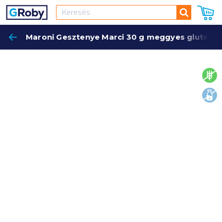
Keresés
Maroni Gesztenye Marci 30 g meggyes gluténm
Keres
glut
lakt