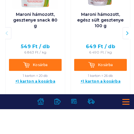
Maroni hámozott,
Maroni hámozott,
gesztenye snack 80
egész sült gesztenye
g
100 g
549
Ft /
db
649
Ft /
db
6 863
Ft /
kg
6 490
Ft /
kg
Kosárba
Kosárba
Kosárba
Kosárba
1 karton = 20 db
1 karton = 26 db
+1 karton a kosárba
+1 karton a kosárba