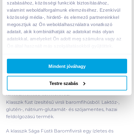
szabásához, közösségi funkciók biztosításához,
Kosárba
valamint weboldalforgalmunk elemzéséhez. Ezenkívül
Kosárba
közösségi média-, hirdető- és elemező partnereinkkel
megosztjuk az Ön weboldalhasználatra vonatkozó
1 karton = 20 db
adatait, akik kombinálhatják az adatokat más olyan
+1 karton a kosárba
adatokkal, amelyeket Ön adott meg számukra vagy az
Ön által használt más szolgáltatásokból gyűjtöttek.
Bevásárlólistához adom
Értesíts, ha olcsóbb!
Mindent jóváhagy
Termékleírás a(z)
Sága Füstli baromfivirsli 350 g
Testre szabás
klasszik, gluténmentes,
laktózmentes
termékhez:
Klasszik füst ízesítésű virsli baromfihúsból. Laktóz-,
glutén-, nátrium-glutamát- és szójamentes, hazai
feldolgozású termék.
A klasszik Sága Füstli Baromfivirsli egy ízletes és