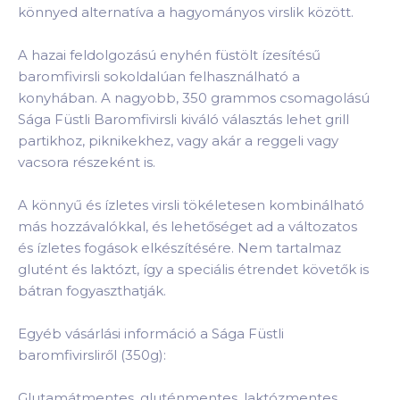
könnyed alternatíva a hagyományos virslik között.
A hazai feldolgozású enyhén füstölt ízesítésű
baromfivirsli sokoldalúan felhasználható a
konyhában. A nagyobb, 350 grammos csomagolású
Sága Füstli Baromfivirsli kiváló választás lehet grill
partikhoz, piknikekhez, vagy akár a reggeli vagy
vacsora részeként is.
A könnyű és ízletes virsli tökéletesen kombinálható
más hozzávalókkal, és lehetőséget ad a változatos
és ízletes fogások elkészítésére. Nem tartalmaz
glutént és laktózt, így a speciális étrendet követők is
bátran fogyaszthatják.
Egyéb vásárlási információ a Sága Füstli
baromfivirsliről (350g):
Glutamátmentes, gluténmentes, laktózmentes,