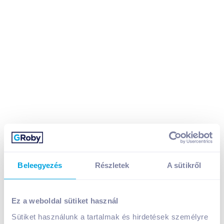
Sága Füstli baromfivirsli 350 g klasszik, gluténmentes,
Beleegyezés
Részletek
A sütikről
laktózmentes
1 299
Ft /
db
Egységár:
3 711
Ft /
kg
Ez a weboldal sütiket használ
Nettó eladási ár:
1 023
Ft /
db
(
27
% áfa)
Sütiket használunk a tartalmak és hirdetések személyre