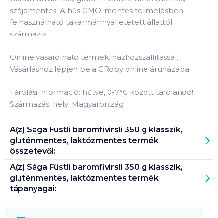
szójamentes. A hús GMO-mentes termelésben
felhasználható takarmánnyal etetett állattól
származik.
Online vásárolható termék, házhozszállítással.
Vásárláshoz lépjen be a GRoby online áruházába.
Tárolási információ: hűtve, 0-7°C között tárolandó!
Származási hely: Magyarország
A(z)
Sága Füstli baromfivirsli 350 g klasszik,
gluténmentes, laktózmentes
termék
összetevői:
A(z)
Sága Füstli baromfivirsli 350 g klasszik,
gluténmentes, laktózmentes
termék
tápanyagai: