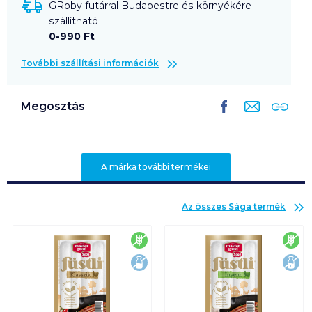
GRoby futárral Budapestre és környékére
szállítható
0-990 Ft
További szállítási információk
Megosztás
A márka további termékei
Az összes
Sága
termék
gluténmentes
glu
laktózmentes
lak