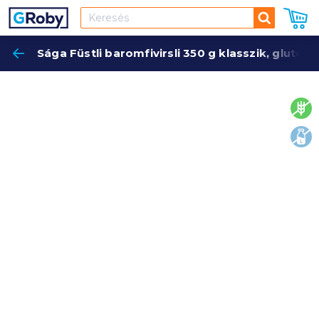
Keresés
Sága Füstli baromfivirsli 350 g klasszik, gluté
Keres
glut
lakt