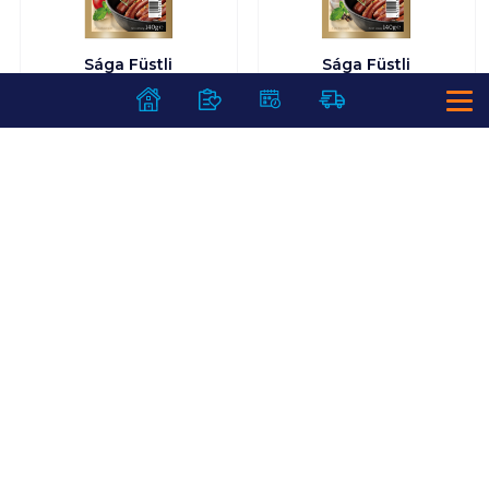
Sága Füstli
Sága Füstli
baromfivirsli 140 g
baromfivirsli 140 g
klasszik
ínyenc,
gluténmentes,
laktózmentes
599
Ft /
db
599
Ft /
db
4 279
Ft /
kg
4 279
Ft /
kg
Kosárba
Kosárba
Kosárba
Kosárba
1 karton = 40 db
1 karton = 20 db
+1 karton a kosárba
+1 karton a kosárba