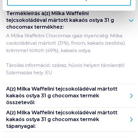
Termékleírás a(z)
Milka Waffelini
tejcsokoládéval mártott kakaós ostya 31 g
chocomax
termékhez:
A Milka Waffelini Chocomax igazi ínyencség: Milka
csokoládéval mártott (31%), finom, kakaós ízesítésű
krémmel töltött (49%), kakaós ostya.
Tárolási információ: száraz, hűvös helyen tárolandó!
Származási hely: EU
A(z)
Milka Waffelini tejcsokoládéval mártott
kakaós ostya 31 g chocomax
termék
összetevői:
A(z)
Milka Waffelini tejcsokoládéval mártott
kakaós ostya 31 g chocomax
termék
tápanyagai: