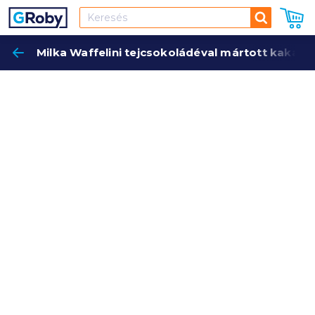
Keresés
Milka Waffelini tejcsokoládéval mártott kakaó
Keres