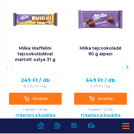
Milka Waffelini
Milka tejcsokoládé
tejcsokoládéval
90 g alpesi
mártott ostya 31 g
249
Ft /
db
649
Ft /
db
8 032
Ft /
kg
7 211
Ft /
kg
Kosárba
Kosárba
Kosárba
Kosárba
1 karton = 35 db
1 karton = 25 db
+1 karton a kosárba
+1 karton a kosárba