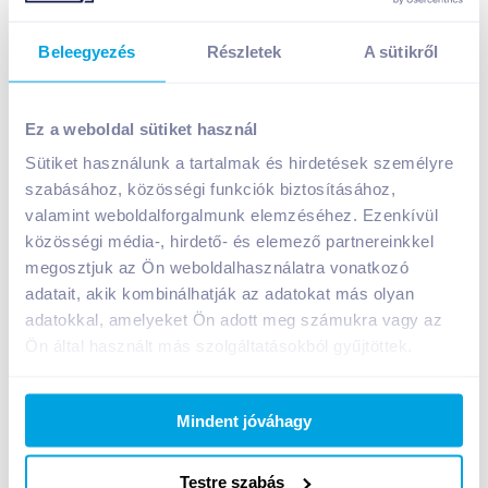
Beleegyezés
Részletek
A sütikről
Milka Waffelini tejcsokoládéval mártott kakaós ostya
31 g chocomax
Ez a weboldal sütiket használ
249
Ft /
db
Sütiket használunk a tartalmak és hirdetések személyre
Egységár:
8 032
Ft /
kg
szabásához, közösségi funkciók biztosításához,
Nettó eladási ár:
196
Ft /
db
(
27
% áfa)
valamint weboldalforgalmunk elemzéséhez. Ezenkívül
közösségi média-, hirdető- és elemező partnereinkkel
megosztjuk az Ön weboldalhasználatra vonatkozó
Kosárba
Kosárba
adatait, akik kombinálhatják az adatokat más olyan
adatokkal, amelyeket Ön adott meg számukra vagy az
1 karton = 35 db
Ön által használt más szolgáltatásokból gyűjtöttek.
+1 karton a kosárba
Mindent jóváhagy
Bevásárlólistához adom
Értesíts, ha olcsóbb!
Testre szabás