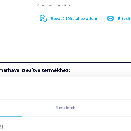
A termék megszűnt
Bevásárlólistához adom
Értesít
marhával ízesítve
termékhez:
l.
Részletek
ítve
termék összetevői:
ál