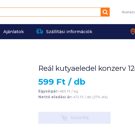
Keresés
Áruház
Ajánlatok
Szállítási információk
Reál kutyaeledel konzerv 1
599
Ft /
db
Egységár:
483
Ft /
kg
Nettó eladási ár:
472
Ft /
db
(
27
% áfa)
Kosárba
Kosárba