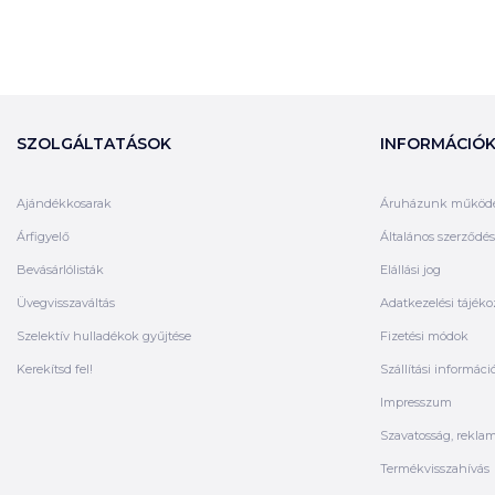
SZOLGÁLTATÁSOK
INFORMÁCIÓ
Ajándékkosarak
Áruházunk működ
Árfigyelő
Általános szerződési
Bevásárlólisták
Elállási jog
Üvegvisszaváltás
Adatkezelési tájéko
Szelektív hulladékok gyűjtése
Fizetési módok
Kerekítsd fel!
Szállítási informáci
Impresszum
Szavatosság, rekla
Termékvisszahívás