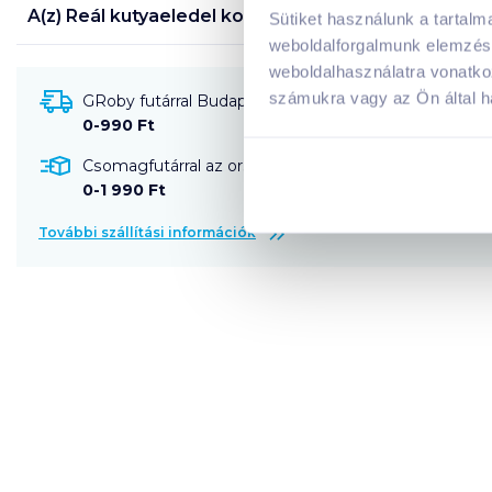
A(z)
Reál kutyaeledel konzerv 1240 g marhával ízes
Sütiket használunk a tartal
weboldalforgalmunk elemzésé
weboldalhasználatra vonatko
számukra vagy az Ön által ha
GRoby futárral Budapestre és környékére szállítható
0-990 Ft
Csomagfutárral az ország egész területére szállítható
0-1 990 Ft
További szállítási információk