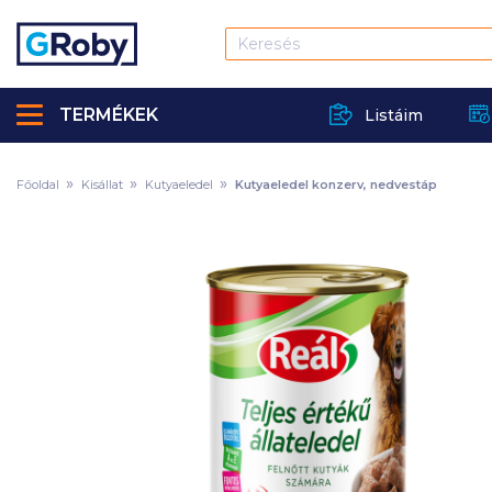
TERMÉKEK
Listáim
Főoldal
Kisállat
Kutyaeledel
Kutyaeledel konzerv, nedvestáp