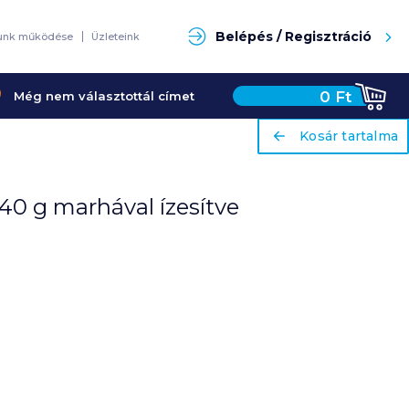
Keresés
ariaLabel
Kosár tartalma
Belépés / Regisztráció
unk működése
Üzleteink
0
Ft
Még nem választottál címet
ariaLabel
Kosár tartalma
240 g marhával ízesítve