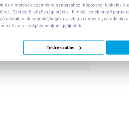
ítve
termék tápanyagai:
mak és hirdetések személyre szabásához, közösségi funkciók biz
hez. Ezenkívül közösségi média-, hirdető- és elemező partner
zó adatait, akik kombinálhatják az adatokat más olyan adatokka
sznált más szolgáltatásokból gyűjtöttek.
Megosztás
!
Testre szabás