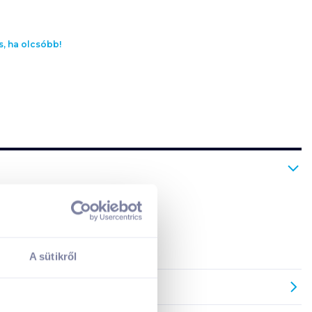
s, ha olcsóbb!
A kosarad jelenleg üres.
A sütikről
Adj hozzá termékeket!