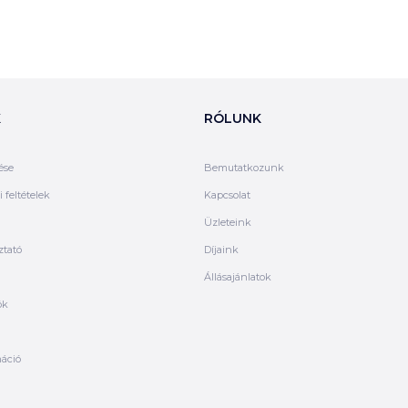
K
RÓLUNK
ése
Bemutatkozunk
 feltételek
Kapcsolat
Üzleteink
ztató
Díjaink
Állásajánlatok
ók
máció