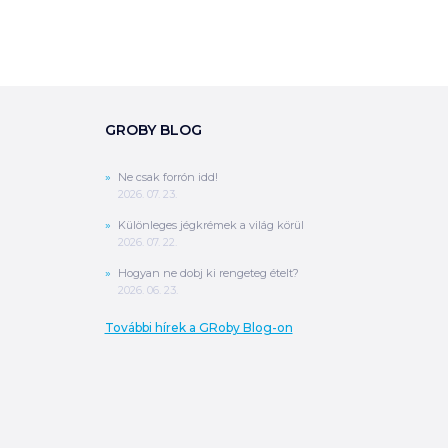
GROBY BLOG
0
Ft
ÖSSZESEN
Ne csak forrón idd!
2026. 07. 23.
A végösszeg a szállítás költségét, illetve
Különleges jégkrémek a világ körül
MPL szállítás esetén a csomagolási
2026. 07. 22.
költséget nem tartalmazza.
További
információ
Hogyan ne dobj ki rengeteg ételt?
2026. 06. 23.
MEGRENDELÉS
További hírek a GRoby Blog-on