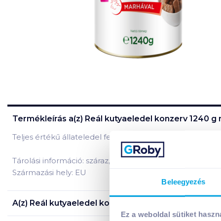
Termékleírás a(z)
Reál kutyaeledel konzerv 1240 g 
Teljes értékű állateledel felnőtt kutyák számára marháva
Tárolási információ: száraz, hűvös helyen tárolandó.
Származási hely: EU
Beleegyezés
A(z)
Reál kutyaeledel konzerv 1240 g marhával ízes
Ez a weboldal sütiket haszn