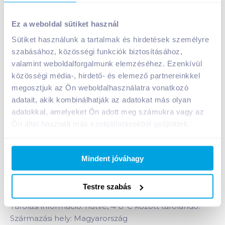
Ez a weboldal sütiket használ
Sütiket használunk a tartalmak és hirdetések személyre
szabásához, közösségi funkciók biztosításához,
Zimbo Frankfurti sertésvirsli
valamint weboldalforgalmunk elemzéséhez. Ezenkívül
közösségi média-, hirdető- és elemező partnereinkkel
A termék jelenleg nem elérhető
megosztjuk az Ön weboldalhasználatra vonatkozó
adatait, akik kombinálhatják az adatokat más olyan
adatokkal, amelyeket Ön adott meg számukra vagy az
Bevásárlólistához adom
Értesíts, ha olcsóbb!
Ön által használt más szolgáltatásokból gyűjtöttek.
Termékleírás a(z)
Zimbo Frankfurti
Mindent jóváhagy
sertésvirsli
termékhez:
Zimbo frankfurti virsli.
Testre szabás
Tárolási információ: hűtve, 4-8°C között tárolandó!
Származási hely: Magyarország