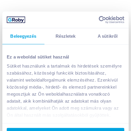
Beleegyezés
Részletek
A sütikről
Naturfood mandulabél 100 g
879
Ft /
db
Ez a weboldal sütiket használ
Egységár:
8 790
Ft /
kg
Sütiket használunk a tartalmak és hirdetések személyre
Nettó eladási ár:
692
Ft /
db
(
27
% áfa)
szabásához, közösségi funkciók biztosításához,
valamint weboldalforgalmunk elemzéséhez. Ezenkívül
Kosárba
Kosárba
közösségi média-, hirdető- és elemező partnereinkkel
megosztjuk az Ön weboldalhasználatra vonatkozó
adatait, akik kombinálhatják az adatokat más olyan
1 karton = 24 db
adatokkal, amelyeket Ön adott meg számukra vagy az
+1 karton a kosárba
Ön által használt más szolgáltatásokból gyűjtöttek.