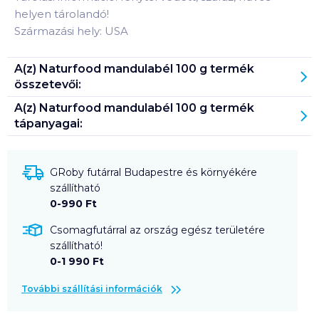
helyen tárolandó!
Származási hely: USA
A(z)
Naturfood mandulabél 100 g
termék
összetevői:
A(z)
Naturfood mandulabél 100 g
termék
tápanyagai:
GRoby futárral Budapestre és környékére
szállítható
0-990 Ft
Csomagfutárral az ország egész területére
szállítható!
0-1 990 Ft
További szállítási információk