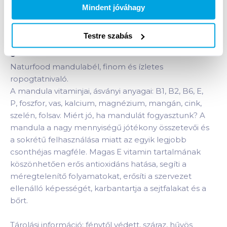
Bevásárlólistához adom
Értesíts, ha olcsóbb!
Mindent jóváhagy
Testre szabás
Termékleírás a(z)
Naturfood mandulabél 100
g
termékhez:
Naturfood mandulabél, finom és ízletes
ropogtatnivaló.
A mandula vitaminjai, ásványi anyagai: B1, B2, B6, E,
P, foszfor, vas, kalcium, magnézium, mangán, cink,
szelén, folsav. Miért jó, ha mandulát fogyasztunk? A
mandula a nagy mennyiségű jótékony összetevői és
a sokrétű felhasználása miatt az egyik legjobb
csonthéjas magféle. Magas E vitamin tartalmának
köszönhetően erős antioxidáns hatása, segíti a
méregtelenítő folyamatokat, erősíti a szervezet
ellenálló képességét, karbantartja a sejtfalakat és a
bőrt.
Tárolási információ: fénytől védett, száraz, hűvös