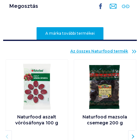
Megosztás
A márka további termékei
Az összes
Naturfood
termék
Naturfood aszalt
Naturfood mazsola
vörösáfonya 100 g
csemege 200 g