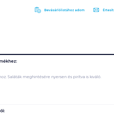
Bevásárlólistához adom
Értesít
mékhez:
z. Saláták meghintésére nyersen és pirítva is kiváló.
ői: