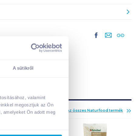
A sütikről
tosításához, valamint
A kosarad jelenleg üres.
einkkel megosztjuk az Ön
Adj hozzá termékeket!
Az összes
Naturfood
termék
l, amelyeket Ön adott meg