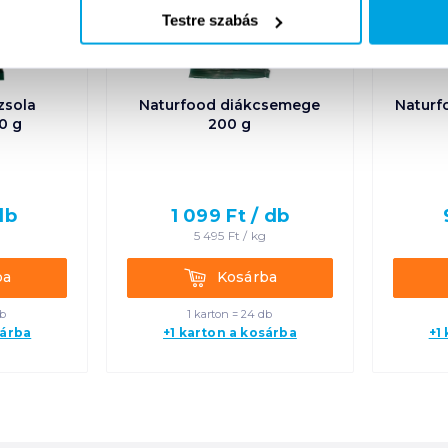
Testre szabás
zsola
Naturfood diákcsemege
Naturf
0 g
200 g
db
1 099
Ft /
db
g
5 495
Ft /
kg
Kosárba
ba
Kosárba
db
1 karton = 24 db
sárba
+1 karton a kosárba
+1