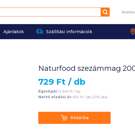
Keresés
Áruház
Ajánlatok
Szállítási információk
Naturfood szezámmag 200
729
Ft /
db
Egységár:
3 645
Ft /
kg
Nettó eladási ár:
574
Ft /
db
(
27
% áfa)
Kosárba
Kosárba