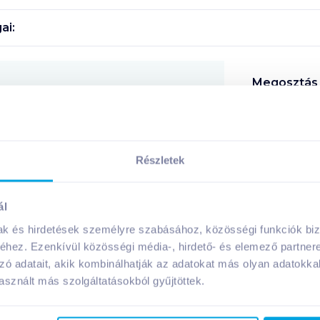
ai:
Megosztás
!
Részletek
ál
A márka további termékei
mak és hirdetések személyre szabásához, közösségi funkciók biz
hez. Ezenkívül közösségi média-, hirdető- és elemező partner
zó adatait, akik kombinálhatják az adatokat más olyan adatokka
sznált más szolgáltatásokból gyűjtöttek.