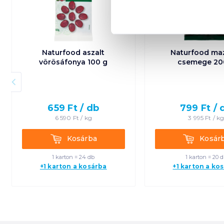
Naturfood aszalt
Naturfood ma
vörösáfonya 100 g
csemege 20
659
Ft /
db
799
Ft /
6 590
Ft /
kg
3 995
Ft /
k
Kosárba
Kosárba
Kosárba
Kosár
1 karton = 24 db
1 karton = 20 
+1 karton a kosárba
+1 karton a ko