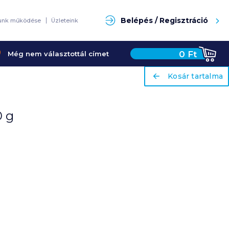
Keresés
Belépés / Regisztráció
unk működése
Üzleteink
0
Ft
Még nem választottál címet
ariaLabel
ariaLabel
Kosár tartalma
Kosár tartalma
 g