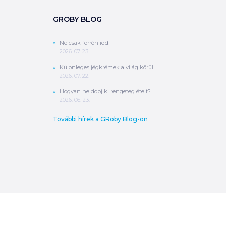
GROBY BLOG
Ne csak forrón idd!
2026. 07. 23.
Különleges jégkrémek a világ körül
2026. 07. 22.
Hogyan ne dobj ki rengeteg ételt?
2026. 06. 23.
További hírek a GRoby Blog-on
0
Ft
ÖSSZESEN