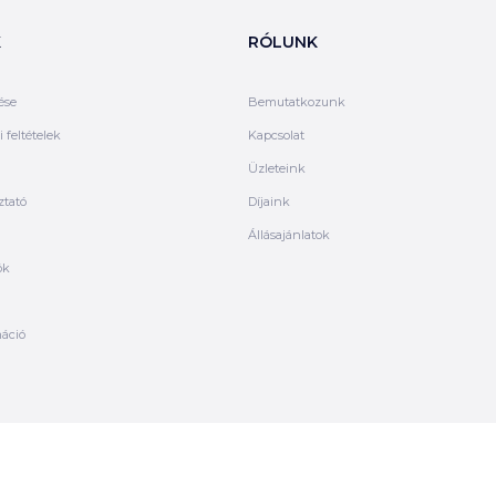
K
RÓLUNK
ése
Bemutatkozunk
 feltételek
Kapcsolat
Üzleteink
ztató
Díjaink
Állásajánlatok
ók
máció