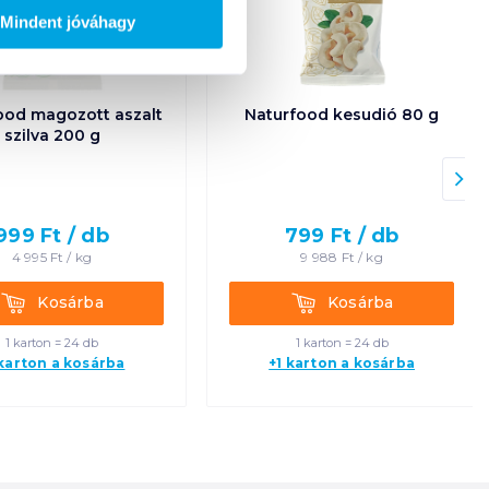
Mindent jóváhagy
ood magozott aszalt
Naturfood kesudió 80 g
szilva 200 g
999
Ft /
db
799
Ft /
db
4 995
Ft /
kg
9 988
Ft /
kg
Kosárba
Kosárba
Kosárba
Kosárba
1 karton = 24 db
1 karton = 24 db
 karton a kosárba
+1 karton a kosárba