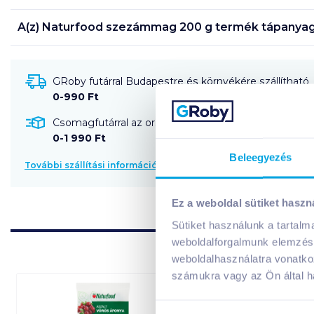
A(z)
Naturfood szezámmag 200 g
termék tápanyag
GRoby futárral Budapestre és környékére szállítható
0-990 Ft
Csomagfutárral az ország egész területére szállítható
0-1 990 Ft
Beleegyezés
További szállítási információk
Ez a weboldal sütiket haszn
Sütiket használunk a tartal
weboldalforgalmunk elemzésé
weboldalhasználatra vonatko
számukra vagy az Ön által ha