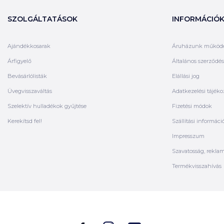
SZOLGÁLTATÁSOK
INFORMÁCIÓ
Ajándékkosarak
Áruházunk működ
Árfigyelő
Általános szerződési
Bevásárlólisták
Elállási jog
Üvegvisszaváltás
Adatkezelési tájéko
Szelektív hulladékok gyűjtése
Fizetési módok
Kerekítsd fel!
Szállítási informáci
Impresszum
Szavatosság, rekla
Termékvisszahívás