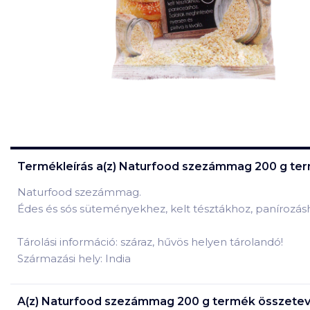
Termékleírás a(z)
Naturfood szezámmag 200 g
ter
Naturfood szezámmag.
Édes és sós süteményekhez, kelt tésztákhoz, panírozásho
Tárolási információ: száraz, hűvös helyen tárolandó!
Származási hely: India
A(z)
Naturfood szezámmag 200 g
termék összetev