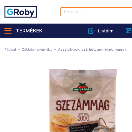
TERMÉKEK
Listáim
Főoldal
Zöldség - gyümölcs
Aszalványok, szárított termékek, magok